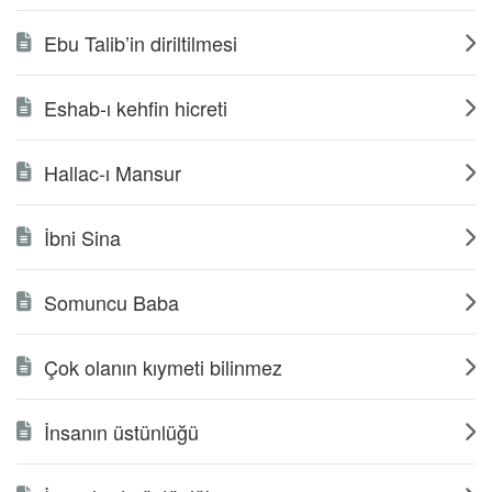
Ebu Talib’in diriltilmesi
Eshab-ı kehfin hicreti
Hallac-ı Mansur
İbni Sina
Somuncu Baba
Çok olanın kıymeti bilinmez
İnsanın üstünlüğü