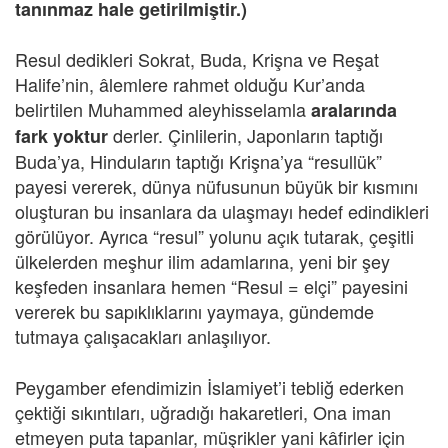
tanınmaz hale getirilmiştir.)
Resul dedikleri Sokrat, Buda, Krişna ve Reşat
Halife’nin, âlemlere rahmet olduğu Kur’anda
belirtilen Muhammed aleyhisselamla
aralarında
derler. Çinlilerin, Japonların taptığı
fark yoktur
Buda’ya, Hinduların taptığı Krişna’ya “resullük”
payesi vererek, dünya nüfusunun büyük bir kısmını
oluşturan bu insanlara da ulaşmayı hedef edindikleri
görülüyor. Ayrıca “resul” yolunu açık tutarak, çeşitli
ülkelerden meşhur ilim adamlarına, yeni bir şey
keşfeden insanlara hemen “Resul = elçi” payesini
vererek bu sapıklıklarını yaymaya, gündemde
tutmaya çalışacakları anlaşılıyor.
Peygamber efendimizin İslamiyet’i tebliğ ederken
çektiği sıkıntıları, uğradığı hakaretleri, Ona iman
etmeyen puta tapanlar, müşrikler yani kâfirler için