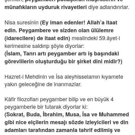
diye adlandırırlar.
münafıkların uyduruk rivayetleri
Nisa suresinin
(Ey iman edenler! Allah’a itaat
edin. Peygambere ve sizden olan ülülemre
mealindeki 59.âyet-i
(idarecilere) de itaat edin)
kerimesine saldırıp şöyle diyorlar:
(İslam, Tanrı artı peygamber artı iş başındaki
görevlilerin oluşturduğu bir şirket dini midir?)
Hazret-i Mehdinin ve İsa aleyhisselamın kıyamete
yakın geleceğine de inanmazlar.
Kâfir filozofları peygamber bilip ve en büyük 4
peygamberle bir tutarak diyorlar ki:
(Sokrat, Buda, İbrahim, Musa, İsa ve Muhammed
gibi nice elçilerin mesajı sözde izleyicileri ve din
adamları tarafından zamanla tahrif edilmiş ve