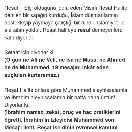
Resul = Elçi olduğunu iddia eden Mısırlı Reşat Halife
denilen bir sapığın kurduğu, İslam düşmanlarının
destekleyip yaymaya çalıştığı bir dindir. İslamiyet ile
alakaları yoktur. Reşat halifeye
demeyenlere
resul
kâfir diyorlar.
Şefaat için diyorlar ki:
(O gün ne Ali ne Veli, ne İsa ne Musa, ne Ahmed
ne de Muhammed, 19 mesajını inkâr eden
suçluları kurtaramaz.)
Reşat Halife onlara göre Muhammed aleyhisselamla
ve İbrahim aleyhisselamla bir hatta daha üstün!
Diyorlar ki:
(İbrahim namaz, zekat, oruç ve hac pratiklerini
öğretti. İbrahim’in izleyicisi Muhammed son
Mesaj'ı iletti. Reşat ise dinin evrensel kanıtını