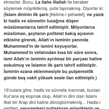
etmezler. Bunu,
ile beraber
La ilahe illallah
söylemek müşriklikmiş, puta tapmakmış. Diyorlar ki:
[Kelime-i şehadet],
(İslam dininin ilk şartı
ne yazık
ki hadis ve sünnetin tuzağına düşen
müslümanlarca tahrif edilmiştir. Milyonlarca
müslüman, şeytanın politeist bakış açısının
etkisine girerek, Allah’ın isminin yanında
Muhammed’in de ismini koyuyorlar.
Muhammed’in vefatından kısa bir süre sonra,
ismi Allah’ın isminin ayrılmaz bir parçası haline
sokulmuş ve İslamın ilk şartı tahrif edilmiştir.
İsminin ezana eklenmesiyle bu putperestlik
günde beş vakit yüksek sesle ilan edilmiştir.)
19’culara göre, hadis ve sünnete inanmak, bunları
Kur’ana eş koşmak olup, Allah’ın dini olan İslamı
ilkel bir Arap dini haline dönüştürmekmiş... Hadis-i
şerifleri,
peygamberi putlaştıran müşriklerin ve