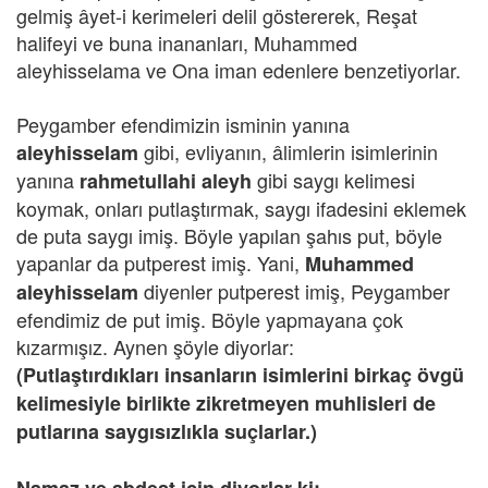
gelmiş âyet-i kerimeleri delil göstererek, Reşat
halifeyi ve buna inananları, Muhammed
aleyhisselama ve Ona iman edenlere benzetiyorlar.
Peygamber efendimizin isminin yanına
gibi, evliyanın, âlimlerin isimlerinin
aleyhisselam
yanına
gibi saygı kelimesi
rahmetullahi aleyh
koymak, onları putlaştırmak, saygı ifadesini eklemek
de puta saygı imiş. Böyle yapılan şahıs put, böyle
yapanlar da putperest imiş. Yani,
Muhammed
diyenler putperest imiş, Peygamber
aleyhisselam
efendimiz de put imiş. Böyle yapmayana çok
kızarmışız. Aynen şöyle diyorlar:
(Putlaştırdıkları insanların isimlerini birkaç övgü
kelimesiyle birlikte zikretmeyen muhlisleri de
putlarına saygısızlıkla suçlarlar.)