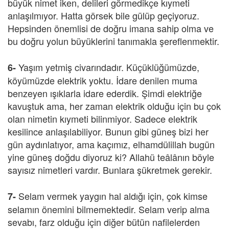
büyük nimet iken, delileri görmedikçe kıymeti
anlaşılmıyor. Hatta görsek bile gülüp geçiyoruz.
Hepsinden önemlisi de doğru imana sahip olma ve
bu doğru yolun büyüklerini tanımakla şereflenmektir.
Yaşım yetmiş civarındadır. Küçüklüğümüzde,
6-
köyümüzde elektrik yoktu. İdare denilen muma
benzeyen ışıklarla idare ederdik. Şimdi elektriğe
kavuştuk ama, her zaman elektrik olduğu için bu çok
olan nimetin kıymeti bilinmiyor. Sadece elektrik
kesilince anlaşılabiliyor. Bunun gibi güneş bizi her
gün aydınlatıyor, ama kaçımız, elhamdülillah bugün
yine güneş doğdu diyoruz ki? Allahü teâlânın böyle
sayısız nimetleri vardır. Bunlara şükretmek gerekir.
Selam vermek yaygın hal aldığı için, çok kimse
7-
selamın önemini bilmemektedir. Selam verip alma
sevabı, farz olduğu için diğer bütün nafilelerden