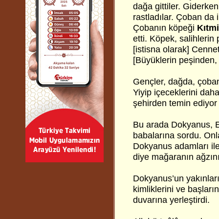
dağa gittiler. Giderke
rastladılar. Çoban da 
Çobanın köpeği
Kıtm
etti. Köpek, salihlerin
[istisna olarak] Cenne
[Büyüklerin peşinden,
Gençler, dağda, çobanı
Yiyip içeceklerini dah
şehirden temin ediyor 
Bu arada Dokyanus, Efs
babalarına sordu. Onlar
Dokyanus adamları ile
diye mağaranın ağzını 
Dokyanus’un yakınları
kimliklerini ve başlar
duvarına yerleştirdi.