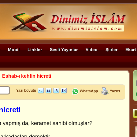
Mobil
Linkler
Sesli Yayınlar
Video
Şiirler
Ekart
>
Eshab-ı kehfin hicreti
Yazı boyutu
WhatsApp
Yazıcı
hicreti
e yapmış da, keramet sahibi olmuşlar?
arkadaşları demektir.