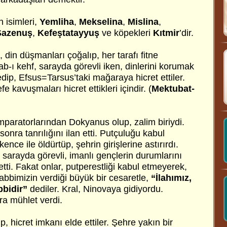
 isimleri,
Yemliha
,
Mekselina
,
Mislina
,
azenuş
,
Kefeştatayyuş
ve köpekleri
Kıtmir
’dir.
 din düşmanları çoğalıp, her tarafı fitne
-ı kehf, sarayda görevli iken, dinlerini korumak
 edip, Efsus=Tarsus’taki mağaraya hicret ettiler.
e kavuşmaları hicret ettikleri içindir. (
Mektubat-
mparatorlarından Dokyanus olup, zalim biriydi.
onra tanrılığını ilan etti. Putçuluğu kabul
nce ile öldürtüp, şehrin girişlerine astırırdı.
, sarayda görevli, imanlı gençlerin durumlarını
etti. Fakat onlar, putperestliği kabul etmeyerek,
abbimizin verdiği büyük bir cesaretle,
“İlahımız,
bbidir”
dediler. Kral, Ninovaya gidiyordu.
a mühlet verdi.
, hicret imkanı elde ettiler. Şehre yakın bir