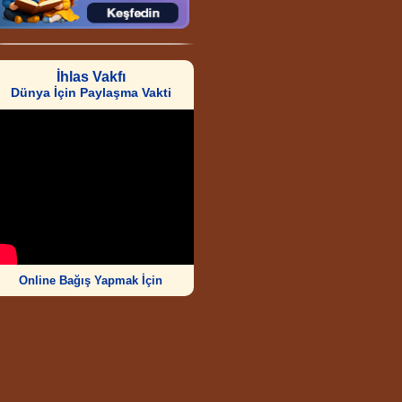
İhlas Vakfı
Dünya İçin Paylaşma Vakti
Online Bağış Yapmak İçin