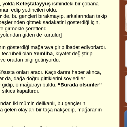
n, yolda
Kefeştatayyuş
ismindeki bir çobana
iman edip yedincileri oldu.
ir
de, bu gençleri bırakmayıp, arkalarından takip
 peşlerinden gitmek sadakatini gösterdiği için,
te girmekle şereflendi.
 yolundan giden de kurtulur]
n gösterdiği mağaraya girip ibadet ediyorlardı.
a tecrübeli olan
Yemliha
, kıyafet değiştirip
ve oradan bilgi getiriyordu.
usta onları aradı. Kaçtıklarını haber alınca,
 da, dağa doğru gittiklerini söylediler.
 gidip, o mağarayı buldu.
“Burada ölsünler”
sıkıca kapattırdı.
ndan iki mümin delikanlı, bu gençlerin
ına gelen olayları bir taşa nakşedip, mağaranın