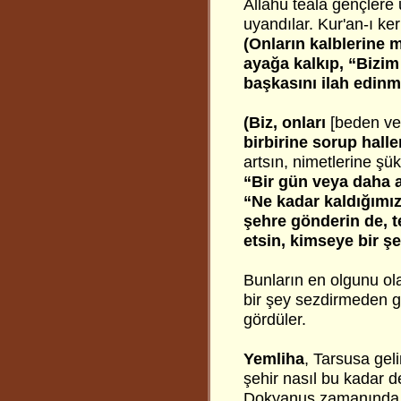
Allahü teâlâ gençlere
uyandılar. Kur'an-ı ke
(Onların kalblerine m
ayağa kalkıp, “Bizim
başkasını ilah edinm
(Biz, onları
[beden ve
birbirine sorup haller
artsın, nimetlerine şük
“Bir gün veya daha 
“Ne kadar kaldığımızı
şehre gönderin de, t
etsin, kimseye bir şe
Bunların en olgunu o
bir şey sezdirmeden gi
gördüler.
Yemliha
,
Tarsusa geli
şehir nasıl bu kadar değ
Dokyanus zamanında, o