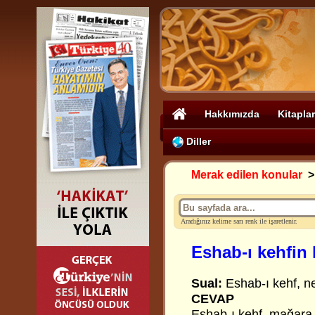
Hakkımızda
Kitaplar
Diller
Merak edilen konular
Aradığınız kelime sarı renk ile işaretlenir.
Eshab-ı kehfin 
Sual:
Eshab-ı kehf, n
CEVAP
Eshab-ı kehf, mağara 