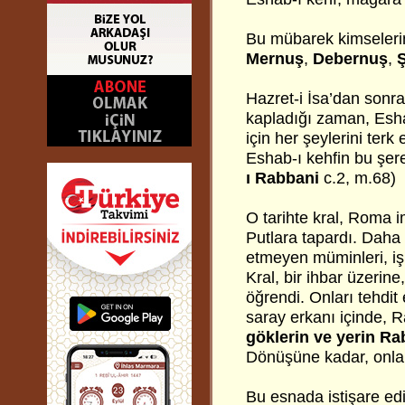
Bu mübarek kimselerin
Mernuş
,
Debernuş
,
Ş
Hazret-i İsa’dan sonra,
kapladığı zaman, Eshab
için her şeylerini terk
Eshab-ı kehfin bu şeref
ı Rabbani
c.2, m.68)
O tarihte kral, Roma i
Putlara tapardı. Daha s
etmeyen müminleri, işke
Kral, bir ihbar üzerine
öğrendi. Onları tehdit 
saray erkanı içinde, R
göklerin ve yerin Ra
Dönüşüne kadar, onlar
Bu esnada istişare edip