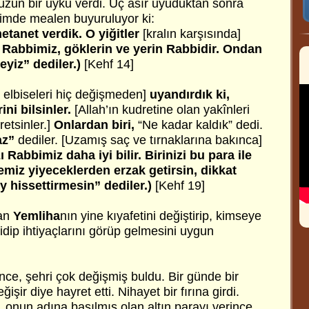
 uzun bir uyku verdi. Üç asır uyuduktan sonra
rimde mealen buyuruluyor ki:
etanet verdik. O yiğitler
[kralın karşısında]
 Rabbimiz, göklerin ve yerin Rabbidir. Ondan
eyiz” dediler.)
[Kehf 14]
 elbiseleri hiç değişmeden]
uyandırdık ki,
ini bilsinler.
[Allah’ın kudretine olan yakînleri
retsinler.]
Onlardan biri,
“Ne kadar kaldık” dedi.
az”
dediler. [Uzamış saç ve tırnaklarına bakınca]
 Rabbimiz daha iyi bilir. Birinizi bu para ile
emiz yiyeceklerden erzak getirsin, dikkat
y hissettirmesin” dediler.)
[Kehf 19]
lan
Yemliha
nın yine kıyafetini değiştirip, kimseye
dip ihtiyaçlarını görüp gelmesini uygun
nce, şehri çok değişmiş buldu. Bir günde bir
işir diye hayret etti. Nihayet bir fırına girdi.
nun adına basılmış olan altın parayı verince,