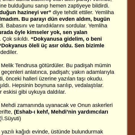
zine bulduğunu sanıp hemen zaptiyeye bildirdi.
duğun hazineyi ver”
diye tehdit ettiler. Yemliha
ulmadım. Bu parayı dün evden aldım, bugün
i. Babasını ve tanıdıklarını sordular. Yemliha
rada öyle kimseler yok, sen yalan
. Çok sıkıldı.
“Dokyanusa gidelim, o beni
“Dokyanus öleli üç asır oldu. Sen bizimle
dediler.
h Melik Tendrusa götürdüler. Bu padişah mümin
 geçenleri anlatınca, padişah; yakın adamlarıyla
i, önceki halleri üzerine yazılan taşı okudu.
aşıldı. Hepsinin boynuna sarılıp, vedalaştılar.
 eskisi gibi uykuya daldılar.
-i Mehdi zamanında uyanacak ve Onun askerleri
erifte,
(Eshab-ı kehf, Mehdi’nin yardımcıları
(İ.Süyuti)
i yazılı kağıdı evinde, üstünde bulundurmak