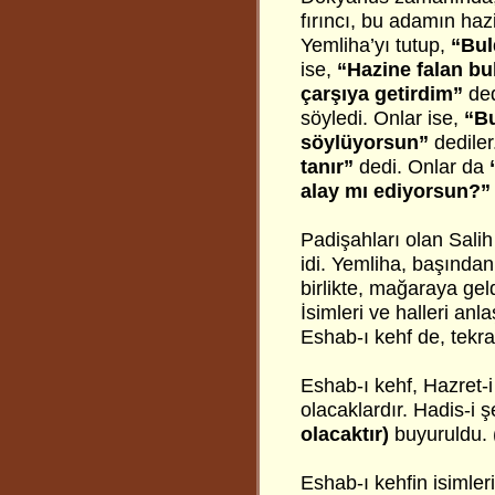
fırıncı, bu adamın ha
Yemliha’yı tutup,
“Bul
ise,
“Hazine falan b
çarşıya getirdim”
ded
söyledi. Onlar ise,
“Bu
söylüyorsun”
dediler
tanır”
dedi. Onlar da
alay mı ediyorsun?”
Padişahları olan Sali
idi. Yemliha, başından
birlikte, mağaraya geld
İsimleri ve halleri anl
Eshab-ı kehf de, tekrar
Eshab-ı kehf, Hazret
olacaklardır. Hadis-i ş
olacaktır)
buyuruldu. 
Eshab-ı kehfin isimler