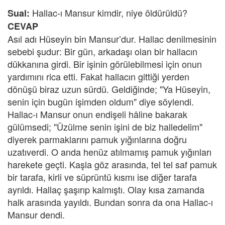
Hallac-ı Mansur kimdir, niye öldürüldü?
Sual:
CEVAP
Asıl adı Hüseyin bin Mansur’dur. Hallac denilmesinin
sebebi şudur: Bir gün, arkadaşı olan bir hallacın
dükkanına girdi. Bir işinin görülebilmesi için onun
yardımını rica etti. Fakat hallacın gittiği yerden
dönüşü biraz uzun sürdü. Geldiğinde; "Ya Hüseyin,
senin için bugün işimden oldum" diye söylendi.
Hallac-ı Mansur onun endişeli hâline bakarak
gülümsedi; "Üzülme senin işini de biz halledelim"
diyerek parmaklarını pamuk yığınlarına doğru
uzatıverdi. O anda henüz atılmamış pamuk yığınları
harekete geçti. Kaşla göz arasında, tel tel saf pamuk
bir tarafa, kirli ve süprüntü kısmı ise diğer tarafa
ayrıldı. Hallaç şaşırıp kalmıştı. Olay kısa zamanda
halk arasında yayıldı. Bundan sonra da ona Hallac-ı
Mansur dendi.