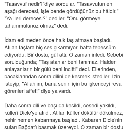
"Tasavvuf nedir?"diye sordular. "Tasavvufun en
aşağı derecesi, işte bende gördüğünüz bu hâldir."
"Ya ileri derecesi?" dediler. "Onu görmeye
tahammülünüz olmaz" dedi.
İdam edilmeden önce halk taş atmaya başladı.
Atılan taşlara hiç ses çıkarmıyor, hatta tebessüm
ediyordu. Bir dostu, gül attı. O zaman inledi. Sebebi
sorulduğunda; "Taş atanlar beni tanımaz. Halden
anlayanların bir gülü beni incitti" dedi. Ellerinden,
bacaklarından sonra dilini de kesmek istediler. İzin
isteyip; "Allah’ım, bana senin için bu işkenceyi reva
görenleri affet!" diye yalvardı.
Daha sonra dili ve başı da kesildi, cesedi yakıldı,
külleri Dicle'ye atıldı. Atılan küller dökülür dökülmez,
nehir hemen kabarmaya başladı. Kabaran Dicle'nin
suları Bağdat'ı basmak üzereydi. O zaman bir dostu