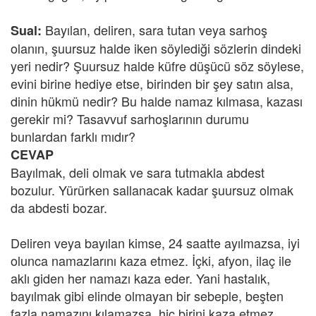
Bayılan, deliren, sara tutan veya sarhoş
Sual:
olanın, şuursuz halde iken söylediği sözlerin dindeki
yeri nedir? Şuursuz halde küfre düşücü söz söylese,
evini birine hediye etse, birinden bir şey satın alsa,
dinin hükmü nedir? Bu halde namaz kılmasa, kazası
gerekir mi? Tasavvuf sarhoşlarının durumu
bunlardan farklı mıdır?
CEVAP
Bayılmak, deli olmak ve sara tutmakla abdest
bozulur. Yürürken sallanacak kadar şuursuz olmak
da abdesti bozar.
Deliren veya bayılan kimse, 24 saatte ayılmazsa, iyi
olunca namazlarını kaza etmez. İçki, afyon, ilaç ile
aklı giden her namazı kaza eder. Yani hastalık,
bayılmak gibi elinde olmayan bir sebeple, beşten
fazla namazını kılamazsa, hiç birini kaza etmez.