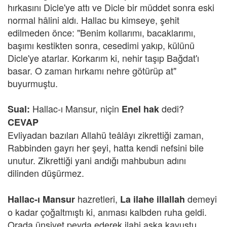
hırkasını Dicle'ye attı ve Dicle bir müddet sonra eski
normal hâlini aldı. Hallac bu kimseye, şehit
edilmeden önce: "Benim kollarımı, bacaklarımı,
başımı kestikten sonra, cesedimi yakıp, külünü
Dicle'ye atarlar. Korkarım ki, nehir taşıp Bağdat'ı
basar. O zaman hırkamı nehre götürüp at"
buyurmuştu.
Hallac-ı Mansur, niçin
dedi?
Sual:
Enel hak
CEVAP
Evliyadan bazıları Allahü teâlâyı zikrettiği zaman,
Rabbinden gayrı her şeyi, hatta kendi nefsini bile
unutur. Zikrettiği yani andığı mahbubun adını
dilinden düşürmez.
hazretleri,
demeyi
Hallac-ı Mansur
La ilahe illallah
o kadar çoğaltmıştı ki, anması kalbden ruha geldi.
Orada ünsiyet peyda ederek ilahi aşka kavuştu.