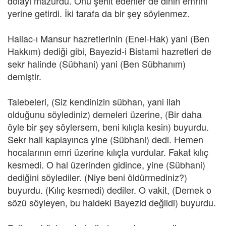
dolayı mazurdu. Onu şehit edenler de dinin emrini
yerine getirdi. İki tarafa da bir şey söylenmez.
Hallac-ı Mansur hazretlerinin (Enel-Hak) yani (Ben
Hakkım) dediği gibi, Bayezid-i Bistami hazretleri de
sekr halinde (Sübhani) yani (Ben Sübhanım)
demiştir.
Talebeleri, (Siz kendinizin sübhan, yani ilah
olduğunu söylediniz) demeleri üzerine, (Bir daha
öyle bir şey söylersem, beni kılıçla kesin) buyurdu.
Sekr hali kaplayınca yine (Sübhani) dedi. Hemen
hocalarının emri üzerine kılıçla vurdular. Fakat kılıç
kesmedi. O hal üzerinden gidince, yine (Sübhani)
dediğini söylediler. (Niye beni öldürmediniz?)
buyurdu. (Kılıç kesmedi) dediler. O vakit, (Demek o
sözü söyleyen, bu haldeki Bayezid değildi) buyurdu.