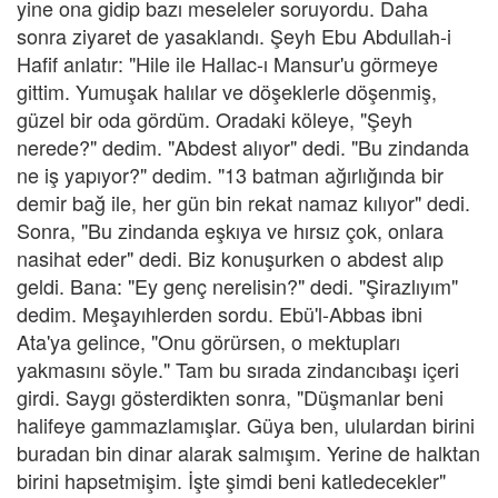
yine ona gidip bazı meseleler soruyordu. Daha
sonra ziyaret de yasaklandı. Şeyh Ebu Abdullah-i
Hafif anlatır: "Hile ile Hallac-ı Mansur'u görmeye
gittim. Yumuşak halılar ve döşeklerle döşenmiş,
güzel bir oda gördüm. Oradaki köleye, "Şeyh
nerede?" dedim. "Abdest alıyor" dedi. "Bu zindanda
ne iş yapıyor?" dedim. "13 batman ağırlığında bir
demir bağ ile, her gün bin rekat namaz kılıyor" dedi.
Sonra, "Bu zindanda eşkıya ve hırsız çok, onlara
nasihat eder" dedi. Biz konuşurken o abdest alıp
geldi. Bana: "Ey genç nerelisin?" dedi. "Şirazlıyım"
dedim. Meşayıhlerden sordu. Ebü'l-Abbas ibni
Ata'ya gelince, "Onu görürsen, o mektupları
yakmasını söyle." Tam bu sırada zindancıbaşı içeri
girdi. Saygı gösterdikten sonra, "Düşmanlar beni
halifeye gammazlamışlar. Güya ben, ululardan birini
buradan bin dinar alarak salmışım. Yerine de halktan
birini hapsetmişim. İşte şimdi beni katledecekler"