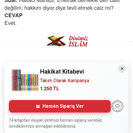
Sual:
değilim, hakkım diyor diye tevil etmek caiz mi?
CEVAP
Evet.
Copyright © 2008 - Dinimiz İslam. Her Hakkı Saklıdır.
×
Hakikat Kitabevi
Sitemizdeki bilgiler, bütün insanların istifadesi için
Takım Olarak Kampanya
hazırlanmıştır. Orijinaline sadık kalmak şartıyla, izin
1.250 TL
almaya gerek kalmadan, herkes istediği gibi alıp istifade
edebilir.
Hemen Sipariş Ver
Normal Siteyi Göster
14 kitaptan oluşan setimizi hemen sipariş verebilir,
sevdiklerinize armağan edebilirsiniz.