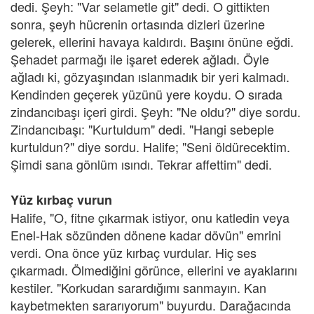
dedi. Şeyh: "Var selametle git" dedi. O gittikten
sonra, şeyh hücrenin ortasında dizleri üzerine
gelerek, ellerini havaya kaldırdı. Başını önüne eğdi.
Şehadet parmağı ile işaret ederek ağladı. Öyle
ağladı ki, gözyaşından ıslanmadık bir yeri kalmadı.
Kendinden geçerek yüzünü yere koydu. O sırada
zindancıbaşı içeri girdi. Şeyh: "Ne oldu?" diye sordu.
Zindancıbaşı: "Kurtuldum" dedi. "Hangi sebeple
kurtuldun?" diye sordu. Halife; "Seni öldürecektim.
Şimdi sana gönlüm ısındı. Tekrar affettim" dedi.
Yüz kırbaç vurun
Halife, "O, fitne çıkarmak istiyor, onu katledin veya
Enel-Hak sözünden dönene kadar dövün" emrini
verdi. Ona önce yüz kırbaç vurdular. Hiç ses
çıkarmadı. Ölmediğini görünce, ellerini ve ayaklarını
kestiler. "Korkudan sarardığımı sanmayın. Kan
kaybetmekten sararıyorum" buyurdu. Darağacında