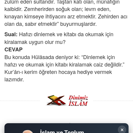
zulüm eden sultandır. Taştan katı olan, münafığın
kalbidir. Zemherirden soğuk olan; levm eden,
kınayan kimseye ihtiyacını arz etmektir. Zehirden acı
olan da, sabır etmektir” buyurmuşlardır.
Hafızı dinlemek ve kitabı da okumak için
Sual:
kiralamak uygun olur mu?
CEVAP
Bu konuda Hülâsada deniyor ki: “Dinlemek için
hafızı ve okumak için kitabı kiralamak caiz değildir.”
Kur’ân-ı kerim öğreten hocaya hediye vermek
lazımdır.
Copyright © 2008 - Dinimiz İslam. Her Hakkı Saklıdır.
×
İslam ve Toplum