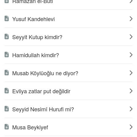
Ramazan el-Buti
Yusuf Kandehlevi
Seyyit Kutup kimdir?
Hamidullah kimdir?
Musab Köylüoğlu ne diyor?
Evliya zatlar put değildir
Seyyid Nesimî Hurufi mi?
Musa Beykiyef