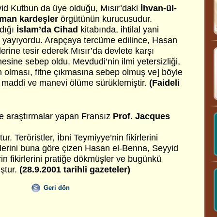
id Kutbun da üye olduğu, Mısır’daki
İhvan-ül-
man kardeşler
örgütünün kurucusudur.
dığı
İslam’da Cihad
kitabında, ihtilal yani
ini yayıyordu. Arapçaya tercüme edilince, Hasan
rine tesir ederek Mısır’da devlete karşı
sine sebep oldu. Mevdudi’nin ilmi yetersizliği,
an olması, fitne çıkmasına sebep olmuş ve] böyle
 maddi ve manevi ölüme sürüklemiştir.
(Faideli
e araştırmalar yapan Fransız
Prof. Jacques
ur. Teröristler, İbni Teymiyye’nin fikirlerini
elerini buna göre çizen Hasan el-Benna, Seyyid
in fikirlerini pratiğe dökmüşler ve bugünkü
ştur.
(28.9.2001 tarihli gazeteler)
Geri dön