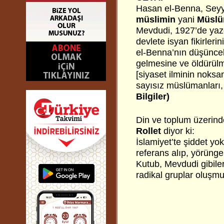
Hasan el-Benna, Seyy
müslimin
yani
Müslü
Mevdudi, 1927’de yaz
devlete isyan fikirler
el-Benna’nın düşüncele
gelmesine ve öldürülme
[siyaset ilminin noks
sayısız müslümanları,
Bilgiler)
Din ve toplum üzerind
Rollet
diyor ki:
İslamiyet’te şiddet yokt
referans alıp, yörüng
Kutub, Mevdudi gibiler
radikal gruplar oluşmu