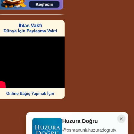
İhlas Vakfı
Dünya İçin Paylaşma Vakti
Online Bağış Yapmak İçin
×
Huzura Doğru
@osmanunluhuzuradogrutv
Ziyaretçi Sayısı
252.006.365