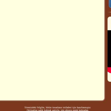
Sitemizdeki bilgiler, bütün insanların istifadesi için hazırlanmıştır.
Orijinaline sadık kalmak şartıyla, izin almaya gerek kalmadan,