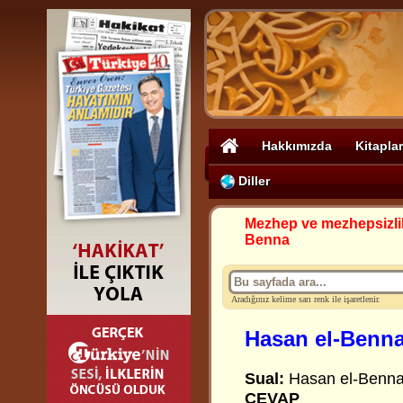
Hakkımızda
Kitaplar
Diller
Mezhep ve mezhepsizli
Benna
Aradığınız kelime sarı renk ile işaretlenir.
Hasan el-Benn
Sual:
Hasan el-Benna
CEVAP