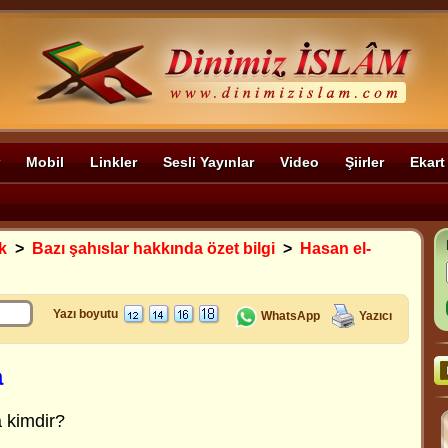
Mobil
Linkler
Sesli Yayınlar
Video
Şiirler
Ekart
k
>
Bazı şahıslar hakkında özet bilgi
>
Hasan el-
Yazı boyutu
WhatsApp
Yazıcı
a
 kimdir?