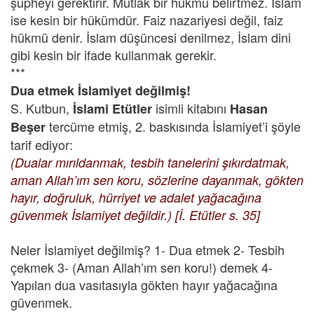
şüpheyi gerektirir. Mutlak bir hükmü belirtmez. İslam
ise kesin bir hükümdür. Faiz nazariyesi değil, faiz
hükmü denir. İslam düşüncesi denilmez, İslam dini
gibi kesin bir ifade kullanmak gerekir.
***
Dua etmek İslamiyet değilmiş!
S. Kutbun,
isimli kitabını
İslami Etütler
Hasan
tercüme etmiş, 2. baskısında İslamiyet’i şöyle
Beşer
tarif ediyor:
(Dualar mırıldanmak, tesbih tanelerini şıkırdatmak,
aman Allah’ım sen koru, sözlerine dayanmak, gökten
hayır, doğruluk, hürriyet ve adalet yağacağına
güvenmek İslamiyet değildir.) [İ. Etütler s. 35]
Neler İslamiyet değilmiş? 1- Dua etmek 2- Tesbih
çekmek 3- (Aman Allah’ım sen koru!) demek 4-
Yapılan dua vasıtasıyla gökten hayır yağacağına
güvenmek.