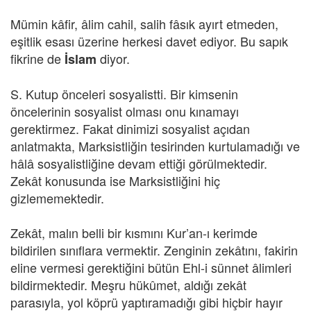
Mümin kâfir, âlim cahil, salih fâsık ayırt etmeden,
eşitlik esası üzerine herkesi davet ediyor. Bu sapık
fikrine de
diyor.
İslam
S. Kutup önceleri sosyalistti. Bir kimsenin
öncelerinin sosyalist olması onu kınamayı
gerektirmez. Fakat dinimizi sosyalist açıdan
anlatmakta, Marksistliğin tesirinden kurtulamadığı ve
hâlâ sosyalistliğine devam ettiği görülmektedir.
Zekât konusunda ise Marksistliğini hiç
gizlememektedir.
Zekât, malın belli bir kısmını Kur’an-ı kerimde
bildirilen sınıflara vermektir. Zenginin zekâtını, fakirin
eline vermesi gerektiğini bütün Ehl-i sünnet âlimleri
bildirmektedir. Meşru hükûmet, aldığı zekât
parasıyla, yol köprü yaptıramadığı gibi hiçbir hayır