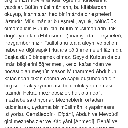
yazdılar. Bütün müslimânların, bu kitâblardan
okuyup, inanmaları hep bir îmânda birleşmeleri
lâzımdır. Müslimânlar birleşmeli, ayrılık, bölücülük
olmamalıdır. Bunun için, bütün müslimânların, tek
doğru yol olan (Ehl-i sünnet) inanışında birleşmeleri,
Peygamberimizin “sallallahü teâlâ aleyhi ve sellem”
haber verdiği sapık fırkalara bölünmemeleri lâzımdır.
Başka dürlü birleşmek olmaz. Seyyid Kutbun da bu
îmân bilgilerini öğrenmesi, kendi kafasından ve
hocası olan meşhûr mason Muhammed Abduhun
kafasından çıkan saçma ve sapık düşünceleri din
bilgisi olarak yaymaması, bölücülük yapmaması
lâzımdı. Fekat, mezhebsizler, hak olan dört
mezhebe saldırıyorlar. Mezheblerin ortadan
kaldırılarak, uydurma bir müslimânlık yapılmasını
istiyorlar. Cemâleddîn-i Efgânî, Abduh ve Mevdûdî
gibi mezhebsizler ve Kâdıyânî [Ahmedî], Behâî ve