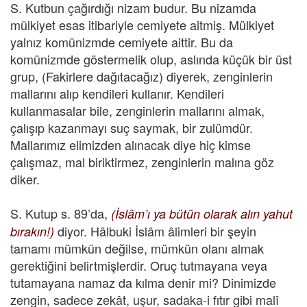
S. Kutbun çağırdığı nizam budur. Bu nizamda
mülkiyet esas itibariyle cemiyete aitmiş. Mülkiyet
yalnız komünizmde cemiyete aittir. Bu da
komünizmde göstermelik olup, aslında küçük bir üst
grup, (Fakirlere dağıtacağız) diyerek, zenginlerin
mallarını alıp kendileri kullanır. Kendileri
kullanmasalar bile, zenginlerin mallarını almak,
çalışıp kazanmayı suç saymak, bir zulümdür.
Mallarımız elimizden alınacak diye hiç kimse
çalışmaz, mal biriktirmez, zenginlerin malına göz
diker.
S. Kutup s. 89’da,
(İslâm’ı ya bütün olarak alın yahut
diyor. Hâlbuki İslâm âlimleri bir şeyin
bırakın!)
tamamı mümkün değilse, mümkün olanı almak
gerektiğini belirtmişlerdir. Oruç tutmayana veya
tutamayana namaz da kılma denir mi? Dinimizde
zengin, sadece zekât, uşur, sadaka-i fıtır gibi malî