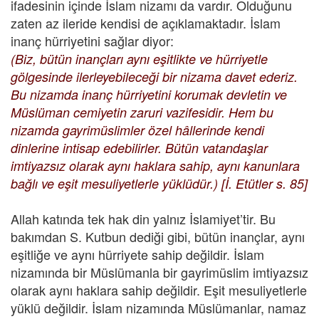
ifadesinin içinde İslam nizamı da vardır. Olduğunu
zaten az ileride kendisi de açıklamaktadır. İslam
inanç hürriyetini sağlar diyor:
(Biz, bütün inançları aynı eşitlikte ve hürriyetle
gölgesinde ilerleyebileceği bir nizama davet ederiz.
Bu nizamda inanç hürriyetini korumak devletin ve
Müslüman cemiyetin zaruri vazifesidir. Hem bu
nizamda gayrimüslimler özel hâllerinde kendi
dinlerine intisap edebilirler. Bütün vatandaşlar
imtiyazsız olarak aynı haklara sahip, aynı kanunlara
bağlı ve eşit mesuliyetlerle yüklüdür.) [İ. Etütler s. 85]
Allah katında tek hak din yalnız İslamiyet’tir. Bu
bakımdan S. Kutbun dediği gibi, bütün inançlar, aynı
eşitliğe ve aynı hürriyete sahip değildir. İslam
nizamında bir Müslümanla bir gayrimüslim imtiyazsız
olarak aynı haklara sahip değildir. Eşit mesuliyetlerle
yüklü değildir. İslam nizamında Müslümanlar, namaz