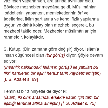
vazîfeleri yaparlarken, aralarında ayrılıklar oldu.
Böylece mezhebler meydâna geldi. Müslimânlar
ibâdetlerini yaparken, memleketlerinin örf ve
âdetlerine, iklim şartlarına ve kendi fizik yapılarına
uygun ve dahâ kolay olan mezhebi seçerek, bu
mezhebi taklîd eder. Mezhebler müslimânlar için
rahmetdir, kolaylıkdır.
S. Kutup, (Din zamana göre değişir) diyor, İslâm’a
insan düşüncesi olan
diyor. Şöyle devam
(bir görüş)
ediyor:
(İnsanlık hakkındaki İslâm’ın görüşü ile yapılan bu
)
fikrî hamlenin bir eşini henüz tarih kaydetmemiştir.
[İ. S. Adalet s. 69]
Feminist bir zihniyetle de diyor ki:
(İslâm, iki cins arasında, erkekle kadın için tam bir
eşitliği teminat altına almıştır.) [İ. S. Adalet s. 75]