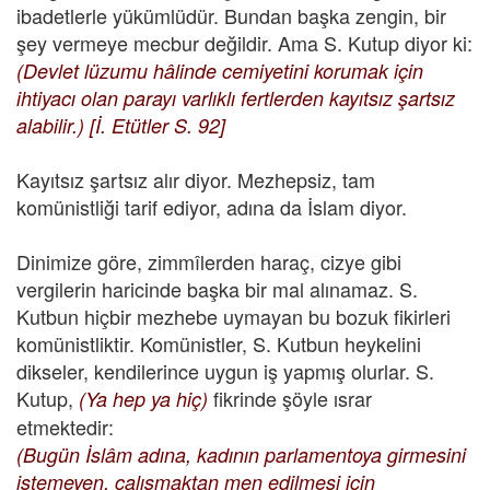
ibadetlerle yükümlüdür. Bundan başka zengin, bir
şey vermeye mecbur değildir. Ama S. Kutup diyor ki:
(Devlet lüzumu hâlinde cemiyetini korumak için
ihtiyacı olan parayı varlıklı fertlerden kayıtsız şartsız
alabilir.)
[İ. Etütler S. 92]
Kayıtsız şartsız alır diyor. Mezhepsiz, tam
komünistliği tarif ediyor, adına da İslam diyor.
Dinimize göre, zimmîlerden haraç, cizye gibi
vergilerin haricinde başka bir mal alınamaz. S.
Kutbun hiçbir mezhebe uymayan bu bozuk fikirleri
komünistliktir. Komünistler, S. Kutbun heykelini
dikseler, kendilerince uygun iş yapmış olurlar. S.
Kutup,
fikrinde şöyle ısrar
(Ya hep ya hiç)
etmektedir:
(Bugün İslâm adına, kadının parlamentoya girmesini
istemeyen, çalışmaktan men edilmesi için