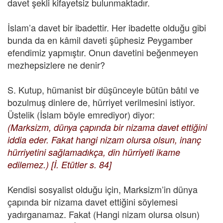
davet şekli kifayetsiz bulunmaktadır.
İslam’a davet bir ibadettir. Her ibadette olduğu gibi
bunda da en kâmil daveti şüphesiz Peygamber
efendimiz yapmıştır. Onun davetini beğenmeyen
mezhepsizlere ne denir?
S. Kutup, hümanist bir düşünceyle bütün bâtıl ve
bozulmuş dinlere de, hürriyet verilmesini istiyor.
Üstelik (İslam böyle emrediyor) diyor:
(Marksizm, dünya çapında bir nizama davet ettiğini
iddia eder. Fakat hangi nizam olursa olsun, inanç
hürriyetini sağlamadıkça, din hürriyeti ikame
edilemez.) [İ. Etütler s. 84]
Kendisi sosyalist olduğu için, Marksizm’in dünya
çapında bir nizama davet ettiğini söylemesi
yadırganamaz. Fakat (Hangi nizam olursa olsun)