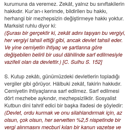
kurumuna da veremez. Zekât, yalnız bu sınıftakilerin
hakkıdır. Kur’an-ı kerimde, bildirilen bu hakkı,
herhangi bir mezhepsizin değiştirmeye hakkı yoktur.
Marksist ruhlu diyor ki:
(Şurası bir gerçektir ki, zekât adını taşıyan bu vergiyi,
her vergiyi tahsil ettiği gibi, ancak devlet tahsil eder.
Ve yine cemiyetin ihtiyaç ve şartlarına göre
değişebilen belirli bir usul dâhilinde sarf edilmesiyle
vazifeli olan da devlettir.) [C. Sulhu S. 152]
S. Kutup zekâtı, günümüzdeki devletlerin topladığı
vergiler gibi görüyor. Hâlbuki zekât, fakirin hakkıdır.
Cemiyetin ihtiyaçlarına sarf edilmez. Sarf edilmesi
dört mezhebe aykırıdır, mezhepsizliktir. Sosyalist
Kutbun dini tahrif edici bir başka ifadesi de şöyledir:
(Devlet, ordu kurmak ve onu silahlandırmak için, az
olsun, çok olsun, her servetten %2,5 nispetinde bir
vergi alınmasını mecburi kılan bir kanun vazetse ve