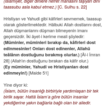
(İslamiyet, diğer dinlere nefret manasını taşıyan dinî
[C. Sulhu s. 22]
taassubu asla kabul etmez.)
Hristiyan ve Yahudi gibi kâfirleri sevmemek, taassup
olarak gösterilmektedir. Hâlbuki Allah dostlarını dost,
Allah düşmanlarını düşman bilmeyenin imanı
geçersizdir. İki âyet-i kerime meali şöyledir:
(Müminler, müminleri bırakıp da, kâfirleri dost
edinmesinler! Onları dost edinenler, Allahü
[Âl-i İmran
teâlânın dostluğunu bırakmış olurlar.)
28] (Allah'ın dostluğunu bırakan da kâfir olur.)
(Ey müminler, Yahudi ve Hristiyanları dost
[Maide 51]
edinmeyin!)
Yine diyor ki:
(İslam, bütün insanlığı birbiriyle yardımlaşan bir tek
birlik sayar. Hattâ İslam’a göre bütün insanlar
yekdiğerine yakın bağlarla bağlı olan bir ailedir.