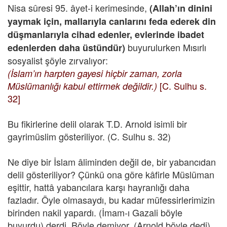
Nisa sûresi 95. âyet-i kerimesinde,
(Allah’ın dinini
yaymak için, mallarıyla canlarını feda ederek din
düşmanlarıyla cihad edenler, evlerinde ibadet
buyurulurken Mısırlı
edenlerden daha üstündür)
sosyalist şöyle zırvalıyor:
(İslam’ın harpten gayesi hiçbir zaman, zorla
[C. Sulhu s.
Müslümanlığı kabul ettirmek değildir.)
32]
Bu fikirlerine delil olarak T.D. Arnold isimli bir
gayrimüslim gösteriliyor. (C. Sulhu s. 32)
Ne diye bir İslam âliminden değil de, bir yabancıdan
delil gösteriliyor? Çünkü ona göre kâfirle Müslüman
eşittir, hattâ yabancılara karşı hayranlığı daha
fazladır. Öyle olmasaydı, bu kadar müfessirlerimizin
birinden nakil yapardı. (İmam-ı Gazali böyle
buyurdu) derdi. Böyle demiyor, (Arnold böyle dedi)