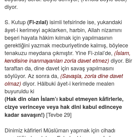
diyor.
S. Kutup
isimli tefsirinde ise, yukarıdaki
(Fi-zılal)
âyet-i kerimeyi açıklarken, harbin, Allah nizamını
beşeri hayata hâkim kılmak için yapılmasının
gerektiğini yazmak mecburiyetinde kalmış, böylece
tenakuzu meydana çıkmıştır. Yine Fi-zılal’de,
(İslam,
diyor. Bir
kendisine inanmayanları zorla davet etmez)
taraftan da, dine davet için savaş yapılmasını
söylüyor. Az sonra da,
(Savaşla, zorla dine davet
diyor. Hâlbuki âyet-i kerimede mealen
olmaz)
buyuruldu ki
(Hak din olan İslam’ı kabul etmeyen kâfirlerle,
cizye verinceye veya hak dini kabul edinceye
[Tevbe 29]
kadar savaşın!)
Dinimiz kâfirleri Müslüman yapmak için cihadı