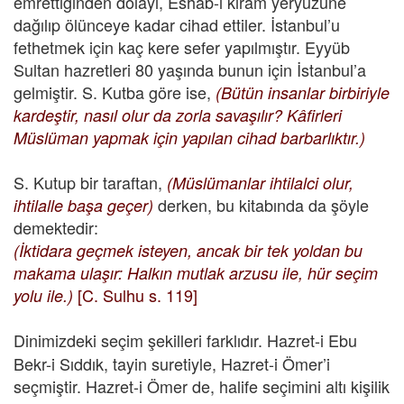
emrettiğinden dolayı, Eshab-ı kiram yeryüzüne
dağılıp ölünceye kadar cihad ettiler. İstanbul’u
fethetmek için kaç kere sefer yapılmıştır. Eyyüb
Sultan hazretleri 80 yaşında bunun için İstanbul’a
gelmiştir. S. Kutba göre ise,
(Bütün insanlar birbiriyle
kardeştir, nasıl olur da zorla savaşılır? Kâfirleri
Müslüman yapmak için yapılan cihad barbarlıktır.)
S. Kutup bir taraftan,
(Müslümanlar ihtilalci olur,
derken, bu kitabında da şöyle
ihtilalle başa geçer)
demektedir:
(İktidara geçmek isteyen, ancak bir tek yoldan bu
makama ulaşır: Halkın mutlak arzusu ile, hür seçim
[C. Sulhu s. 119]
yolu ile.)
Dinimizdeki seçim şekilleri farklıdır.
Hazret-i Ebu
Bekr-i Sıddık, tayin suretiyle, Hazret-i Ömer’i
seçmiştir. Hazret-i Ömer de, halife seçimini altı kişilik