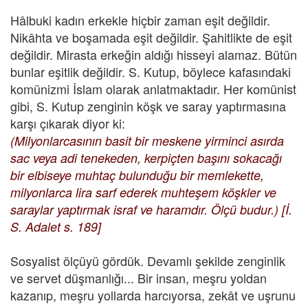
Hâlbuki kadın erkekle hiçbir zaman eşit değildir.
Nikâhta ve boşamada eşit değildir. Şahitlikte de eşit
değildir. Mirasta erkeğin aldığı hisseyi alamaz. Bütün
bunlar eşitlik değildir. S. Kutup, böylece kafasındaki
komünizmi İslam olarak anlatmaktadır. Her komünist
gibi, S. Kutup zenginin köşk ve saray yaptırmasına
karşı çıkarak diyor ki:
(Milyonlarcasının basit bir meskene yirminci asırda
sac veya adi tenekeden, kerpiçten başını sokacağı
bir elbiseye muhtaç bulunduğu bir memlekette,
milyonlarca lira sarf ederek muhteşem köşkler ve
saraylar yaptırmak israf ve haramdır. Ölçü budur.) [İ.
S. Adalet s. 189]
Sosyalist ölçüyü gördük. Devamlı şekilde zenginlik
ve servet düşmanlığı... Bir insan, meşru yoldan
kazanıp, meşru yollarda harcıyorsa, zekât ve uşrunu