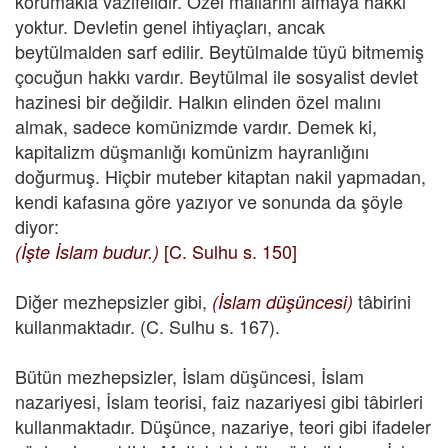
korumakla vazifelidir. Özel mallarını almaya hakkı
yoktur. Devletin genel ihtiyaçları, ancak
beytülmalden sarf edilir. Beytülmalde tüyü bitmemiş
çocuğun hakkı vardır. Beytülmal ile sosyalist devlet
hazinesi bir değildir. Halkın elinden özel malını
almak, sadece komünizmde vardır. Demek ki,
kapitalizm düşmanlığı komünizm hayranlığını
doğurmuş. Hiçbir muteber kitaptan nakil yapmadan,
kendi kafasına göre yazıyor ve sonunda da şöyle
diyor:
[C. Sulhu s. 150]
(İşte İslam budur.)
Diğer mezhepsizler gibi,
tâbirini
(İslam düşüncesi)
kullanmaktadır. (C. Sulhu s. 167).
Bütün mezhepsizler, İslam düşüncesi, İslam
nazariyesi, İslam teorisi, faiz nazariyesi gibi tâbirleri
kullanmaktadır. Düşünce, nazariye, teori gibi ifadeler