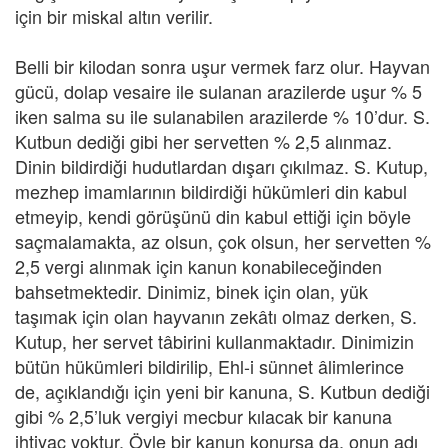
için bir miskal altın verilir.
Belli bir kilodan sonra uşur vermek farz olur. Hayvan
gücü, dolap vesaire ile sulanan arazilerde uşur % 5
iken salma su ile sulanabilen arazilerde % 10’dur. S.
Kutbun dediği gibi her servetten % 2,5 alınmaz.
Dinin bildirdiği hudutlardan dışarı çıkılmaz. S. Kutup,
mezhep imamlarının bildirdiği hükümleri din kabul
etmeyip, kendi görüşünü din kabul ettiği için böyle
saçmalamakta, az olsun, çok olsun, her servetten %
2,5 vergi alınmak için kanun konabileceğinden
bahsetmektedir. Dinimiz, binek için olan, yük
taşımak için olan hayvanın zekâtı olmaz derken, S.
Kutup, her servet tâbirini kullanmaktadır. Dinimizin
bütün hükümleri bildirilip, Ehl-i sünnet âlimlerince
de, açıklandığı için yeni bir kanuna, S. Kutbun dediği
gibi % 2,5’luk vergiyi mecbur kılacak bir kanuna
ihtiyaç yoktur. Öyle bir kanun konursa da, onun adı