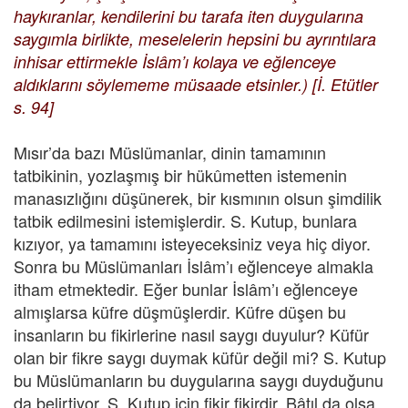
haykıranlar, kendilerini bu tarafa iten duygularına
saygımla birlikte, meselelerin hepsini bu ayrıntılara
inhisar ettirmekle İslâm’ı kolaya ve eğlenceye
aldıklarını söylememe müsaade etsinler.) [İ. Etütler
s. 94]
Mısır’da bazı Müslümanlar, dinin tamamının
tatbikinin, yozlaşmış bir hükûmetten istemenin
manasızlığını düşünerek, bir kısmının olsun şimdilik
tatbik edilmesini istemişlerdir. S. Kutup, bunlara
kızıyor, ya tamamını isteyeceksiniz veya hiç diyor.
Sonra bu Müslümanları İslâm’ı eğlenceye almakla
itham etmektedir. Eğer bunlar İslâm’ı eğlenceye
almışlarsa küfre düşmüşlerdir. Küfre düşen bu
insanların bu fikirlerine nasıl saygı duyulur? Küfür
olan bir fikre saygı duymak küfür değil mi? S. Kutup
bu Müslümanların bu duygularına saygı duyduğunu
da belirtiyor, S. Kutup için fikir fikirdir. Bâtıl da olsa