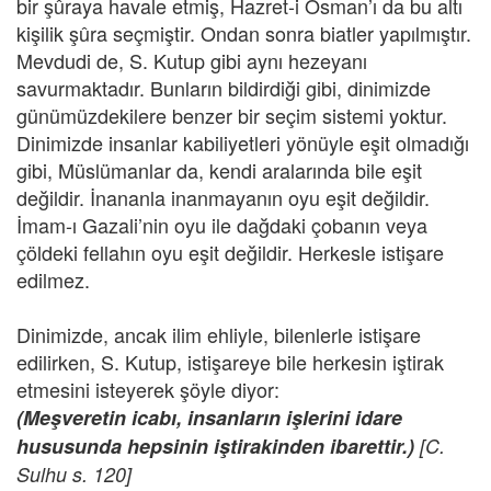
bir şûraya havale etmiş, Hazret-i Osman’ı da bu altı
kişilik şûra seçmiştir. Ondan sonra biatler yapılmıştır.
Mevdudi de, S. Kutup gibi aynı hezeyanı
savurmaktadır. Bunların bildirdiği gibi, dinimizde
günümüzdekilere benzer bir seçim sistemi yoktur.
Dinimizde insanlar kabiliyetleri yönüyle eşit olmadığı
gibi, Müslümanlar da, kendi aralarında bile eşit
değildir. İnananla inanmayanın oyu eşit değildir.
İmam-ı Gazali’nin oyu ile dağdaki çobanın veya
çöldeki fellahın oyu eşit değildir. Herkesle istişare
edilmez.
Dinimizde, ancak ilim ehliyle, bilenlerle istişare
edilirken, S. Kutup, istişareye bile herkesin iştirak
etmesini isteyerek şöyle diyor:
(Meşveretin icabı, insanların işlerini idare
hususunda hepsinin iştirakinden ibarettir.)
[C.
Sulhu s. 120]