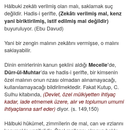
Hâlbuki zekâtı verilmiş olan malı, saklamak suç
değildir. Hadis-i şerifte,
(Zekâtı verilmiş mal, kenz
yani biriktirilmiş, istif edilmiş mal değildir)
buyuruluyor. (Ebu Davud)
Yani bir zengin malının zekâtını vermişse, o malını
saklayabilir.
Dinin emirlerinin kanun şeklini aldığı
de,
Mecelle’
’da ve hadis-i şerifte, bir kimsenin
Dürr-ül-Muhtar
özel malının onun rızası olmadan alınamayacağı,
kullanılamayacağı bildirilmektedir. Fakat Kutup, C.
Sulhu kitabında,
(Devlet, özel mülkiyetten ihtiyaç
kadar, iade etmemek üzere, alır ve toplumun umumi
diyor. (s. 149,150)
ihtiyaçlarına sarf eder)
Hâlbuki hükûmet, zimmîlerin de mal, can ve ırzlarını