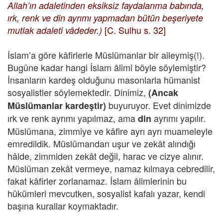
Allah’ın adaletinden eksiksiz faydalanma babında,
ırk, renk ve din ayrımı yapmadan bütün beşeriyete
[C. Sulhu s. 32]
mutlak adaleti vâdeder.)
İslam’a göre kâfirlerle Müslümanlar bir aileymiş(!).
Bugüne kadar hangi İslam âlimi böyle söylemiştir?
İnsanların kardeş olduğunu masonlarla hümanist
sosyalistler söylemektedir. Dinimiz,
(Ancak
buyuruyor. Evet dinimizde
Müslümanlar kardeştir)
ırk ve renk ayrımı yapılmaz, ama
ayrımı yapılır.
din
Müslümana, zimmiye ve kâfire ayrı ayrı muameleyle
emredildik. Müslümandan uşur ve zekât alındığı
hâlde, zimmiden zekât değil, harac ve cizye alınır.
Müslüman zekât vermeye, namaz kılmaya cebredilir,
fakat kâfirler zorlanamaz. İslam âlimlerinin bu
hükümleri mevcutken, sosyalist kafalı yazar, kendi
başına kurallar koymaktadır.