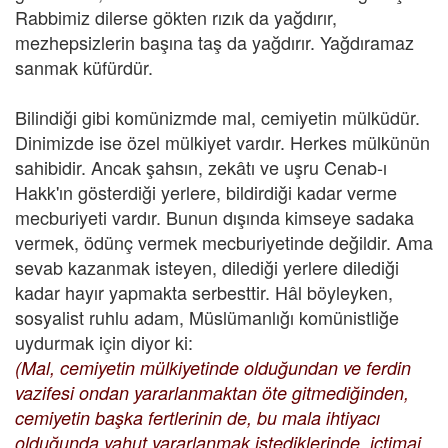
Rabbimiz dilerse gökten rızık da yağdırır,
mezhepsizlerin başına taş da yağdırır. Yağdıramaz
sanmak küfürdür.
Bilindiği gibi komünizmde mal, cemiyetin mülküdür.
Dinimizde ise özel mülkiyet vardır. Herkes mülkünün
sahibidir. Ancak şahsın, zekâtı ve uşru Cenab-ı
Hakk'ın gösterdiği yerlere, bildirdiği kadar verme
mecburiyeti vardır. Bunun dışında kimseye sadaka
vermek, ödünç vermek mecburiyetinde değildir. Ama
sevab kazanmak isteyen, dilediği yerlere dilediği
kadar hayır yapmakta serbesttir. Hâl böyleyken,
sosyalist ruhlu adam, Müslümanlığı komünistliğe
uydurmak için diyor ki:
(Mal, cemiyetin mülkiyetinde olduğundan ve ferdin
vazifesi ondan yararlanmaktan öte gitmediğinden,
cemiyetin başka fertlerinin de, bu mala ihtiyacı
olduğunda yahut yararlanmak istediklerinde, içtimai