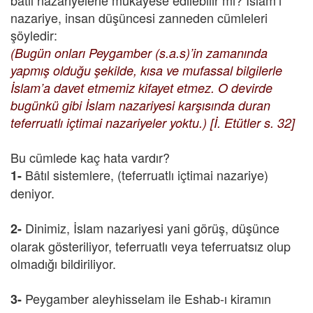
bâtıl nazariyelerle mukayese edilebilir mi? İslam’ı
nazariye, insan düşüncesi zanneden cümleleri
şöyledir:
(Bugün onları Peygamber (s.a.s)’in zamanında
yapmış olduğu şekilde, kısa ve mufassal bilgilerle
İslam’a davet etmemiz kifayet etmez. O devirde
bugünkü gibi İslam nazariyesi karşısında duran
teferruatlı içtimai nazariyeler yoktu.) [İ. Etütler s. 32]
Bu cümlede kaç hata vardır?
Bâtıl sistemlere, (teferruatlı içtimai nazariye)
1-
deniyor.
Dinimiz, İslam nazariyesi yani görüş, düşünce
2-
olarak gösteriliyor, teferruatlı veya teferruatsız olup
olmadığı bildiriliyor.
Peygamber aleyhisselam ile Eshab-ı kiramın
3-