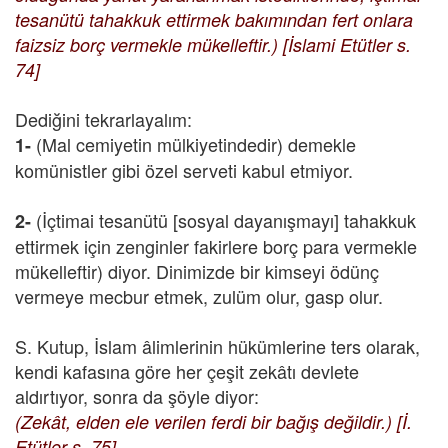
tesanütü tahakkuk ettirmek bakımından fert onlara
faizsiz borç vermekle mükelleftir.) [İslami Etütler s.
74]
Dediğini tekrarlayalım:
(Mal cemiyetin mülkiyetindedir) demekle
1-
komünistler gibi özel serveti kabul etmiyor.
(İçtimai tesanütü [sosyal dayanışmayı] tahakkuk
2-
ettirmek için zenginler fakirlere borç para vermekle
mükelleftir) diyor. Dinimizde bir kimseyi ödünç
vermeye mecbur etmek, zulüm olur, gasp olur.
S. Kutup, İslam âlimlerinin hükümlerine ters olarak,
kendi kafasına göre her çeşit zekâtı devlete
aldırtıyor, sonra da şöyle diyor:
(Zekât, elden ele verilen ferdi bir bağış değildir.) [İ.
Etütler s. 75]