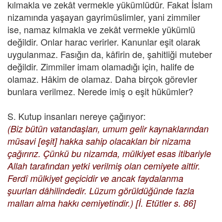
kılmakla ve zekât vermekle yükümlüdür. Fakat İslam
nizamında yaşayan gayrimüslimler, yani zimmiler
ise, namaz kılmakla ve zekât vermekle yükümlü
değildir. Onlar harac verirler. Kanunlar eşit olarak
uygulanmaz. Fasığın da, kâfirin de, şahitliği muteber
değildir. Zimmiler imam olamadığı için, halife de
olamaz. Hâkim de olamaz. Daha birçok görevler
bunlara verilmez. Nerede imiş o eşit hükümler?
S. Kutup insanları nereye çağırıyor:
(Biz bütün vatandaşları, umum gelir kaynaklarından
müsavi [eşit] hakka sahip olacakları bir nizama
çağırırız. Çünkü bu nizamda, mülkiyet esas itibariyle
Allah tarafından yetki verilmiş olan cemiyete aittir.
Ferdî mülkiyet geçicidir ve ancak faydalanma
şuurları dâhilindedir. Lüzum görüldüğünde fazla
malları alma hakkı cemiyetindir.) [İ. Etütler s. 86]