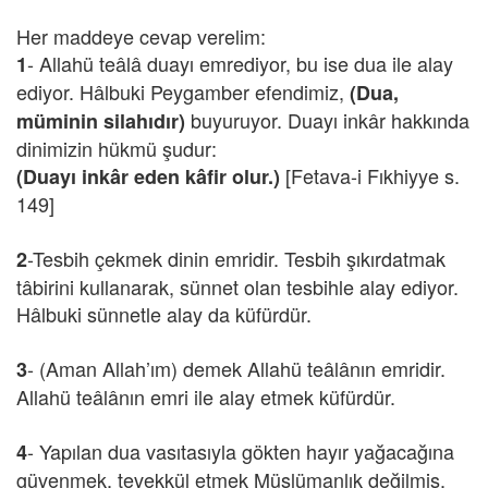
Her maddeye cevap verelim:
- Allahü teâlâ duayı emrediyor, bu ise dua ile alay
1
ediyor. Hâlbuki Peygamber efendimiz,
(Dua,
buyuruyor. Duayı inkâr hakkında
müminin silahıdır)
dinimizin hükmü şudur:
[Fetava-i Fıkhiyye s.
(Duayı inkâr eden kâfir olur.)
149]
-Tesbih çekmek dinin emridir. Tesbih şıkırdatmak
2
tâbirini kullanarak, sünnet olan tesbihle alay ediyor.
Hâlbuki sünnetle alay da küfürdür.
- (Aman Allah’ım) demek Allahü teâlânın emridir.
3
Allahü teâlânın emri ile alay etmek küfürdür.
- Yapılan dua vasıtasıyla gökten hayır yağacağına
4
güvenmek, tevekkül etmek Müslümanlık değilmiş.