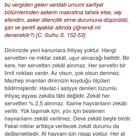
bu vergiden gelen varidatı umumi sarfiyat
bölümlerinden askerin masrafına tahsis etse, vay
efendim, asker dilencilik etme durumuna düşürüldü,
şan ve şerefi ayaklar altında çiğnendi mi
denecektir?) [C. Sulhu S. 152-53]
Dinimizde yeni kanunlara ihtiyaç yoktur. Hangi
servetten ne miktar zekât, uşur alınacağı bellidir. Bir
kere, her servetten zekât alınmaz. Her servetin bir
limit noktası vardır. Az olsun, çok olsun denmez.
Mezhep imamları dinimizin koyduğu ölçüleri
bildirmişlerdir. Havâic-i asliyye denilen lüzumlu
ihtiyaç eşyası zekâta tâbi değildir. Zekât her
servetten % 2,5 alınmaz. Saime hayvanların zekâtı
verilir. Yük taşımak için, yün için beslenen
hayvanların zekâtı verilmez. Deve zekâtı beşte birdir.
Fakat miktar arttıkça verilecek zekât durumu da
değişmektedir. At hayvanı için nisap yoktur. Her at