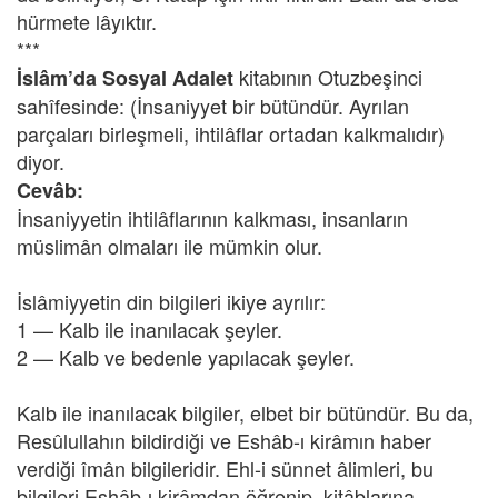
hürmete lâyıktır.
***
kitabının Otuzbeşinci
İslâm’da Sosyal Adalet
sahîfesinde: (İnsaniyyet bir bütündür. Ayrılan
parçaları birleşmeli, ihtilâflar ortadan kalkmalıdır)
diyor.
Cevâb:
İnsaniyyetin ihtilâflarının kalkması, insanların
müslimân olmaları ile mümkin olur.
İslâmiyyetin din bilgileri ikiye ayrılır:
1 — Kalb ile inanılacak şeyler.
2 — Kalb ve bedenle yapılacak şeyler.
Kalb ile inanılacak bilgiler, elbet bir bütündür. Bu da,
Resûlullahın bildirdiği ve Eshâb-ı kirâmın haber
verdiği îmân bilgileridir. Ehl-i sünnet âlimleri, bu
bilgileri Eshâb-ı kirâmdan öğrenip, kitâblarına