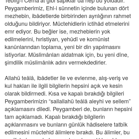
Teblîg-ı Cemâ’at gibi sapıklar da hep bu yoldadır.
Peygamberimiz, Ehl-i sünnetin içinde bulunan dört
mezhebin, ibâdetlerde birbirinden ayrılığının rahmet
olduğunu bildiriyor. Müctehidlerin ictihâd etmelerini
emr ediyor. Bu beğler ise, mezheblerin yok
edilmelerini, hıristiyan, yehûdî ve komünist
kanûnlarından toplama, yeni bir din yapılmasını
istiyorlar. Müslimânları aldatmak için, bu yeni dîne,
şimdilik müslimânlık adını vermekdedirler.
Allahü teâlâ, ibâdetler ile ve evlenme, alış-veriş ve
kul hakları ile ilgili bilgilerin hepsini açık ve kesin
olarak bildirmedi. Kısa ve kapalı bırakdığı bilgileri
Peygamberimizin “sallallahü teâlâ aleyhi ve sellem”
açıklamasını diledi. Peygamberi de, bunların hepsini
tam açıklamadı. Kapalı bırakdığı bilgilerin
açıklanmasını ve bunların günlük hâdiselere tatbîk
edilmesini müctehid âlimlere bırakdı. Bu âlimler, bu