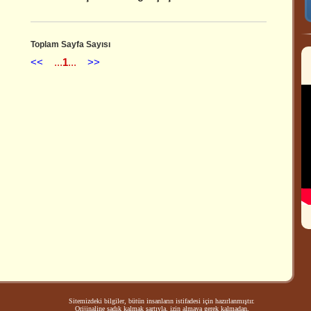
Toplam Sayfa Sayısı
<<
...
1
...
>>
Sitemizdeki bilgiler, bütün insanların istifadesi için hazırlanmıştır.
Orijinaline sadık kalmak şartıyla, izin almaya gerek kalmadan,