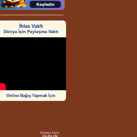
İhlas Vakfı
Dünya İçin Paylaşma Vakti
Online Bağış Yapmak İçin
Ziyaretçi Sayısı
252.011.194