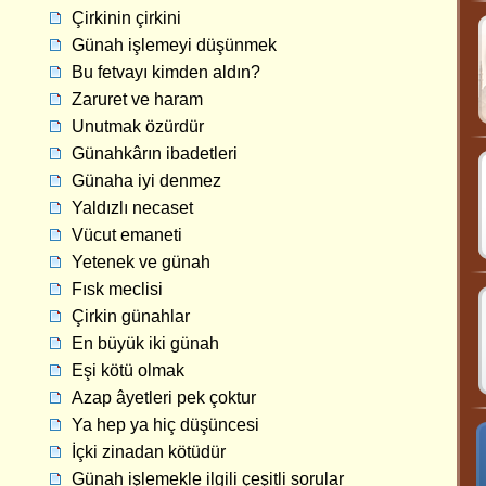
Çirkinin çirkini
Günah işlemeyi düşünmek
Bu fetvayı kimden aldın?
Zaruret ve haram
Unutmak özürdür
Günahkârın ibadetleri
Günaha iyi denmez
Yaldızlı necaset
Vücut emaneti
Yetenek ve günah
Fısk meclisi
Çirkin günahlar
En büyük iki günah
Eşi kötü olmak
Azap âyetleri pek çoktur
Ya hep ya hiç düşüncesi
İçki zinadan kötüdür
Günah işlemekle ilgili çeşitli sorular