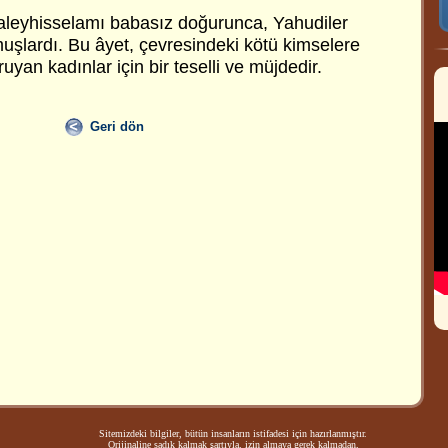
aleyhisselamı babasız doğurunca, Yahudiler
muşlardı. Bu âyet, çevresindeki kötü kimselere
an kadınlar için bir teselli ve müjdedir.
Geri dön
Sitemizdeki bilgiler, bütün insanların istifadesi için hazırlanmıştır.
Orijinaline sadık kalmak şartıyla, izin almaya gerek kalmadan,