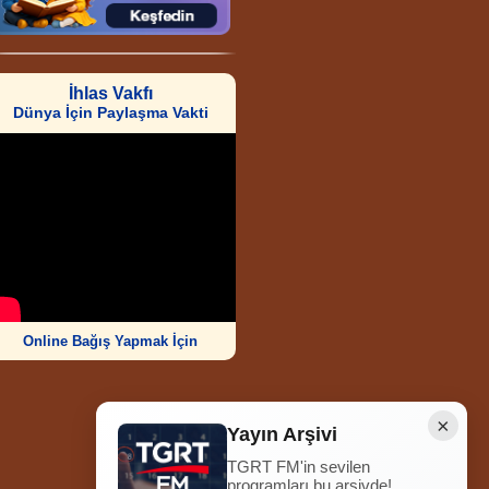
İhlas Vakfı
Dünya İçin Paylaşma Vakti
Online Bağış Yapmak İçin
×
Yayın Arşivi
TGRT FM'in sevilen
Ziyaretçi Sayısı
programları bu arşivde!
252.014.519