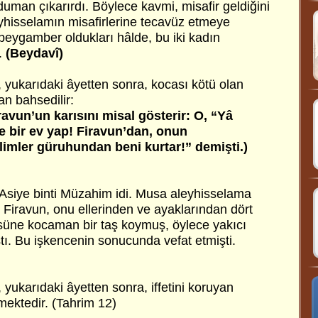
uman çıkarırdı. Böylece kavmi, misafir geldiğini
eyhisselamın misafirlerine tecavüz etmeye
ı peygamber oldukları hâlde, bu iki kadın
.
(Beydavî)
 yukarıdaki âyetten sonra, kocası kötü olan
n bahsedilir:
ravun’un karısını misal gösterir: O, “Yâ
 bir ev yap! Firavun’dan, onun
âlimler güruhundan beni kurtar!” demişti.)
siye binti Müzahim idi. Musa aleyhisselama
sı Firavun, onu ellerinden ve ayaklarından dört
süne kocaman bir taş koymuş, öylece yakıcı
tı. Bu işkencenin sonucunda vefat etmişti.
 yukarıdaki âyetten sonra, iffetini koruyan
ektedir. (Tahrim 12)