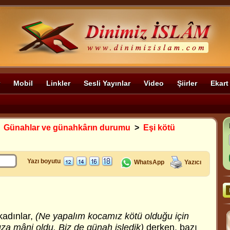
Mobil
Linkler
Sesli Yayınlar
Video
Şiirler
Ekart
>
Günahlar ve günahkârın durumu
>
Eşi kötü
Yazı boyutu
WhatsApp
Yazıcı
kadınlar,
(Ne yapalım kocamız kötü olduğu için
a mâni oldu. Biz de günah işledik)
derken, bazı