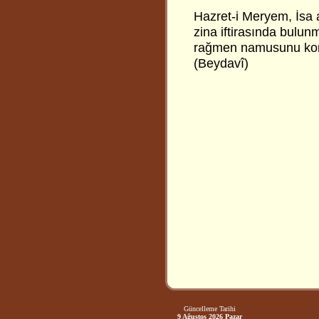
Hazret-i Meryem, İsa 
zina iftirasında bulun
rağmen namusunu koruy
(Beydavî)
Güncelleme Tarihi
9 Ağustos 2026 Pazar