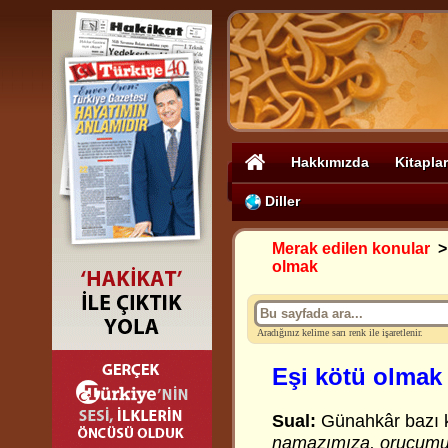
Hakkımızda
Kitaplar
Diller
Merak edilen konular
olmak
Aradığınız kelime sarı renk ile işaretlenir.
Eşi kötü olmak
Sual:
Günahkâr bazı 
namazımıza, orucumuz