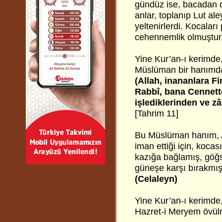
gündüz ise, bacadan d
anlar, toplanıp Lut al
yeltenirlerdi. Kocalar
cehennemlik olmuştur
Yine Kur’an-ı kerimde,
Müslüman bir hanımda
(Allah, inananlara Fi
Rabbî, bana Cennette
işlediklerinden ve z
[Tahrim 11]
Bu Müslüman hanım, A
iman ettiği için, koca
kazığa bağlamış, göğ
güneşe karşı bırakmış
(Celaleyn)
Yine Kur’an-ı kerimde,
Hazret-i Meryem övülm