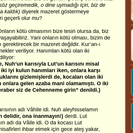
söz geçiremedik, o dine uymadığı için, biz de
a kaldık)
diyerek mazeret göstermeye
ri geçerli olur mu?
nların kötü olmasının bize tesiri olursa da, biz
yaşayabiliriz. Yani onların kötü olması, bizim de
gerektirecek bir mazeret değildir. Kur’an-ı
kler veriliyor. Hanımları kötü olan iki
liyor:
e, Nuh’un karısıyla Lut’un karısını misal
 iki iyi kulun hanımları iken, onlara karşı
uklarını gizlemişlerdi de, kocaları olan iki
 onlara gelen azaba mani olamamıştı. O iki
beraber siz de Cehenneme girin” denildi.)
rısının adı Vâhile idi. Nuh aleyhisselamın
delidir, ona inanmayın!)
derdi. Lut
ın adı da Vâile idi. O da kocası Lut
safirleri ihbar etmek için gece ateş yakar,