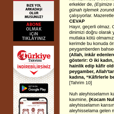
erkekler de,
(Eşimize 
günah işlemek zorund
çalışıyorlar. Mazeretle
CEVAP
Hayır, geçerli olmaz. O
dinimizi doğru olarak 
mutlaka kötü olmamızı 
kerimde bu konuda örne
peygamberden bahsedi
(Allah, inkâr edenler
gösterir: O iki kadın,
hainlik edip kâfir old
peygamber, Allah’tan
kadına, “Kâfirlerle 
[Tahrim 10]
Nuh aleyhisselamın ka
kavmine,
(Kocam Nuh 
aleyhisselamın karısın
aleyhisselama gelen mi