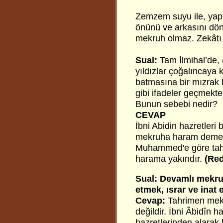
Zemzem suyu ile, yapra
önünü ve arkasını dö
mekruh olmaz. Zekâtı 
Sual:
Tam İlmihal’de,
yıldızlar çoğalıncaya 
batmasına bir mızrak 
gibi ifadeler geçmekte
Bunun sebebi nedir?
CEVAP
İbni Abidin hazretleri 
mekruha haram demeni
Muhammed'e göre tahr
harama yakındır.
(Red
Sual: Devamlı mekr
etmek, ısrar ve inat
Cevap:
Tahrimen mekr
değildir. İbni Âbidîn 
hazretlerinden alarak 