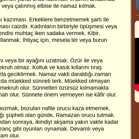
 veya çalınmış elbise ile namaz kılmak.
ı kazıması. Erkeklere benzetmemek şartı ile
ması caizdir. Kadınların birbiriyle öpüşmesi veya
endisi muhtaç iken sadaka vermek. Kibir,
ullanmak. İhtiyaç için, mesela ter veya burun
nı veya bir ayağını uzatmak. Özür ile veya
kruh olmaz. Koltuk ve kasık kıllarını tıraş
zla geciktirmek. Namaz vakti daraldığı zaman
zda müekked sünneti terk. Müekked olmayan
n mekruh olur. Sünnetleri özürsüz kılmamakta
nah olur. Sünnete önem vermeyen ise kâfir olur.
 bozmak, bozulan nafile orucu kaza etmemek.
ı şüpheli olan günde, Ramazan orucu tutmak.
ından sonraya, ikindiyi akşama yakın vakte kadar
atranç gibi oyunları oynamak. Devamlı veya
ram olur.