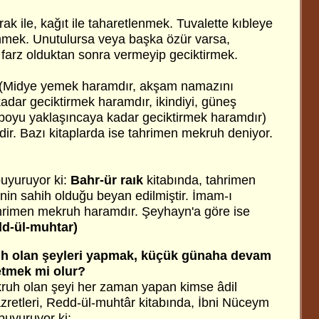
k ile, kağıt ile taharetlenmek. Tuvalette kıbleye
nmek. Unutulursa veya başka özür varsa,
farz olduktan sonra vermeyip geciktirmek.
 (Midye yemek haramdır, akşam namazını
kadar geciktirmek haramdır, ikindiyi, güneş
boyu yaklaşıncaya kadar geciktirmek haramdır)
dir. Bazı kitaplarda ise tahrimen mekruh deniyor.
buyuruyor ki:
Bahr-ür raık
kitabında, tahrimen
n sahih olduğu beyan edilmiştir. İmam-ı
imen mekruh haramdır. Şeyhayn'a göre ise
d-ül-muhtar)
uh olan şeyleri yapmak, küçük günaha devam
 etmek mi olur?
uh olan şeyi her zaman yapan kimse âdil
hazretleri, Redd-ül-muhtâr kitabında, İbni Nüceym
buyuruyor ki: