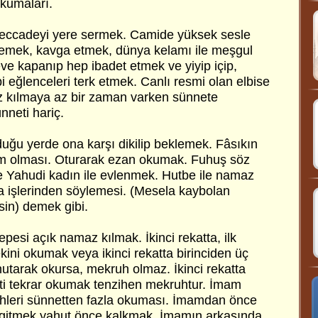
kumaları.
eccadeyi yere sermek. Camide yüksek sesle
emek, kavga etmek, dünya kelamı ile meşgul
e kapanıp hep ibadet etmek ve yiyip içip,
 eğlenceleri terk etmek. Canlı resmi olan elbise
z kılmaya az bir zaman varken sünnete
neti hariç.
uğu yerde ona karşı dikilip beklemek. Fâsıkın
 olması. Oturarak ezan okumak. Fuhuş söz
e Yahudi kadın ile evlenmek. Hutbe ile namaz
a işlerinden söylemesi. (Mesela kaybolan
sin) demek gibi.
epesi açık namaz kılmak. İkinci rekatta, ilk
ini okumak veya ikinci rekatta birinciden üç
tarak okursa, mekruh olmaz. İkinci rekatta
ti tekrar okumak tenzihen mekruhtur. İmam
sbihleri sünnetten fazla okuması. İmamdan önce
gitmek yahut önce kalkmak. İmamın arkasında