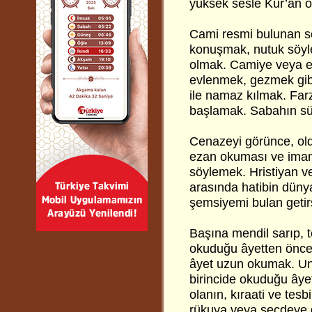
yüksek sesle Kur’an o
Cami resmi bulunan s
konuşmak, nutuk söyl
olmak. Camiye veya ev
evlenmek, gezmek gibi
ile namaz kılmak. Far
başlamak. Sabahın sün
Cenazeyi görünce, old
ezan okuması ve imam
söylemek. Hristiyan v
arasında hatibin düny
şemsiyemi bulan getir
Başına mendil sarıp, t
okuduğu âyetten öncek
âyet uzun okumak. Unu
birincide okuduğu âye
olanın, kıraati ve te
rükuya veya secdeye 