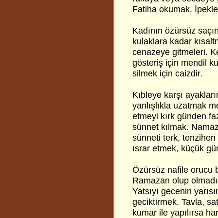
Fatiha okumak. İpekle
Kadının özürsüz saçın
kulaklara kadar kısalt
cenazeye gitmeleri. K
gösteriş için mendil k
silmek için caizdir.
Kıbleye karşı ayakları
yanlışlıkla uzatmak me
etmeyi kırk günden fa
sünnet kılmak. Nama
sünneti terk, tenzihe
ısrar etmek, küçük gü
Özürsüz nafile orucu
Ramazan olup olmadığ
Yatsıyı gecenin yarıs
geciktirmek. Tavla, s
kumar ile yapılırsa ha