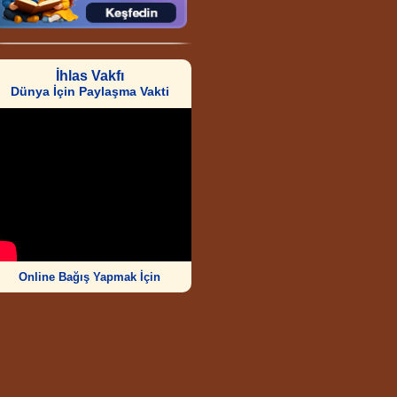
İhlas Vakfı
Dünya İçin Paylaşma Vakti
Online Bağış Yapmak İçin