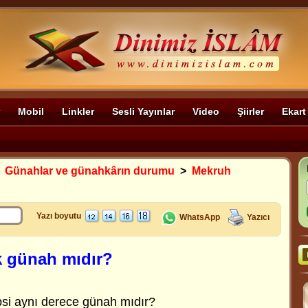
Mobil
Linkler
Sesli Yayınlar
Video
Şiirler
Ekart
>
Günahlar ve günahkârın durumu
>
Mekruh
Yazı boyutu
WhatsApp
Yazıcı
k günah mıdır?
si aynı derece günah mıdır?