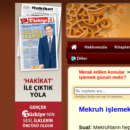
Hakkımızda
Kitaplar
Diller
Merak edilen konular
işlemek günah mıdır?
Aradığınız kelime sarı renk ile işaretlenir.
Mekruh işleme
Sual:
Mekruhların hep