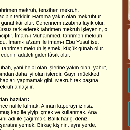
 Tahrimen mekruh, tenzihen mekruh.
cibin terkidir. Harama yakın olan mekruhtur.
en günahkâr olur. Cehennem azabına layık olur.
rsüz terk ederek tahrimen mekruh işleyenin, o
aciptir. İmam-ı Muhammed, tahrimen mekruh
u. İmam-ı a’zam ile imam-ı Ebu Yusuf ise,
 Tahrimen mekruh işlemek, küçük günah olur.
enin adaleti gider fâsık olur.
bah, yani helal olan işlerine yakın olan, yahut,
ndan daha iyi olan işlerdir. Gayri müekked
ehapları yapmamak gibi. Mekruh tek başına
kruh anlaşılır.
an bazıları:
 nafile kılmak. Alınan kaporayı izinsiz
ümüş kap ile yiyip içmek ve kullanmak. Ana
nı adı ile çağırmak. Balık hariç, deniz
şaratını yemek. Birkaç kişinin, aynı yerde,