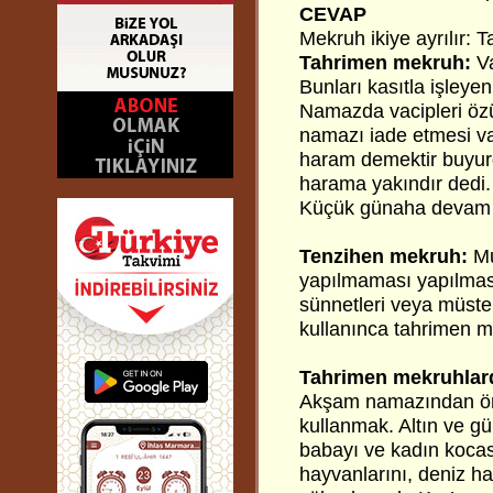
CEVAP
Mekruh ikiye ayrılır:
Tahrimen mekruh:
Va
Bunları kasıtla işley
Namazda vacipleri özü
namazı iade etmesi v
haram demektir buyurd
harama yakındır dedi.
Küçük günaha devam ed
Tenzihen mekruh:
Mu
yapılmaması yapılması
sünnetleri veya müst
kullanınca tahrimen me
Tahrimen mekruhlard
Akşam namazından önce
kullanmak. Altın ve g
babayı ve kadın kocası
hayvanlarını, deniz ha