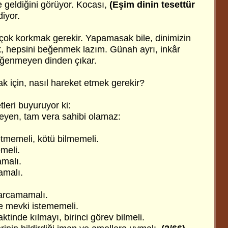
 geldiğini görüyor. Kocası,
(Eşim dinin tesettür
iyor.
 çok korkmak gerekir. Yapamasak bile, dinimizin
ak, hepsini beğenmek lazım. Günah ayrı, inkâr
beğenmeyen dinden çıkar.
k için, nasıl hareket etmek gerekir?
leri buyuruyor ki:
eyen, tam vera sahibi olamaz:
tmemeli, kötü bilmemeli.
meli.
malı.
amalı.
arcamamalı.
e mevki istememeli.
tinde kılmayı, birinci görev bilmeli.