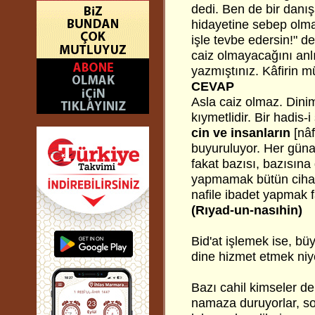
dedi. Ben de bir danı
hidayetine sebep olma
işle tevbe edersin!" d
caiz olmayacağını anl
yazmıştınız. Kâfirin 
CEVAP
Asla caiz olmaz. Din
kıymetlidir. Bir hadis-i 
cin ve insanların
[nâf
buyuruluyor. Her güna
fakat bazısı, bazısın
yapmamak bütün cihanı
nafile ibadet yapmak 
(Rıyad-un-nasıhin)
Bid'at işlemek ise, b
dine hizmet etmek niy
Bazı cahil kimseler de
namaza duruyorlar, s