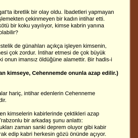
’ta ibretlik bir olay oldu. İbadetleri yapmayan
şlemekten çekinmeyen bir kadın intihar etti.
ötü bir koku yayılıyor, kimse kabrin yanına
labilir?
stelik de günahları açıkça işleyen kimsenin,
si çok zordur. İntihar etmesi de çok büyük
ki onun imansız öldüğüne alamettir. Bir hadis-i
yan kimseye, Cehennemde onunla azap edilir.)
snalar hariç, intihar edenlerin Cehenneme
ir.
en kimselerin kabirlerinde çektikleri azap
Trabzonlu bir arkadaş şunu anlattı:
ukları zaman sanki deprem oluyor gibi kabir
rak edip kabri herkesin gözü önünde açıyor.