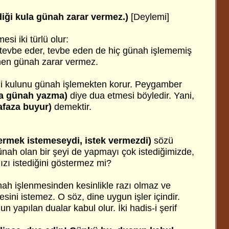
diği kula günah zarar vermez.)
[Deylemi]
i iki türlü olur:
tevbe eder, tevbe eden de hiç günah işlememiş
enen günah zarar vermez.
iği kulunu günah işlemekten korur. Peygamber
’a günah yazma)
diye dua etmesi böyledir. Yani,
faza buyur)
demektir.
vermek istemeseydi, istek vermezdi)
sözü
nah olan bir şeyi de yapmayı çok istediğimizde,
zı istediğini göstermez mi?
nah işlenmesinden kesinlikle razı olmaz ve
sini istemez. O söz, dine uygun işler içindir.
n yapılan dualar kabul olur. İki hadis-i şerif