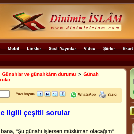
Mobil
Linkler
Sesli Yayınlar
Video
Şiirler
Ekart
>
Günahlar ve günahkârın durumu
>
Günah
orular
Yazı boyutu
WhatsApp
Yazıcı
ilgili çeşitli sorular
 bana, "Şu günahı işlersen müslüman olacağım"