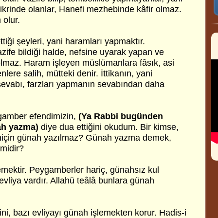
krinde olanlar, Hanefi mezhebinde kâfir olmaz.
olur.
iği şeyleri, yani haramları yapmaktır.
fe bildiği halde, nefsine uyarak yapan ve
 olmaz. Haram işleyen müslümanlara fâsık, asi
ere salih, mütteki denir. İttikanın, yani
vabı, farzları yapmanın sevabından daha
ygamber efendimizin,
(Ya Rabbi bugünden
ah yazma)
diye dua ettiğini okudum. Bir kimse,
, niçin günah yazılmaz? Günah yazma demek,
midir?
mektir. Peygamberler hariç, günahsız kul
vliya vardır. Allahü teâlâ bunlara günah
rini, bazı evliyayı günah işlemekten korur. Hadis-i