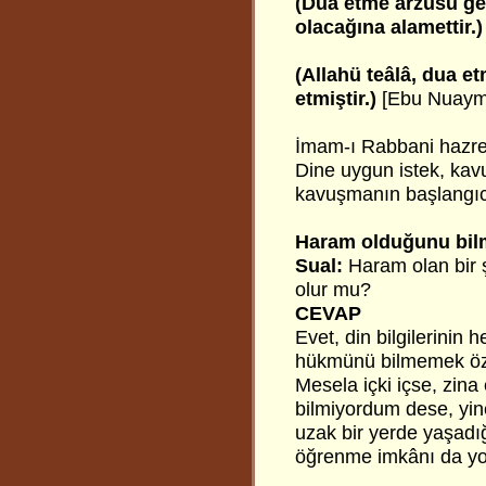
(Dua etme arzusu ge
olacağına alamettir.)
(Allahü teâlâ, dua et
etmiştir.)
[Ebu Nuaym
İmam-ı Rabbani hazret
Dine uygun istek, kav
kavuşmanın başlangıcı
Haram olduğunu bi
Sual:
Haram olan bir 
olur mu?
CEVAP
Evet, din bilgilerinin h
hükmünü bilmemek özür
Mesela içki içse, zina
bilmiyordum dese, yin
uzak bir yerde yaşadı
öğrenme imkânı da yo