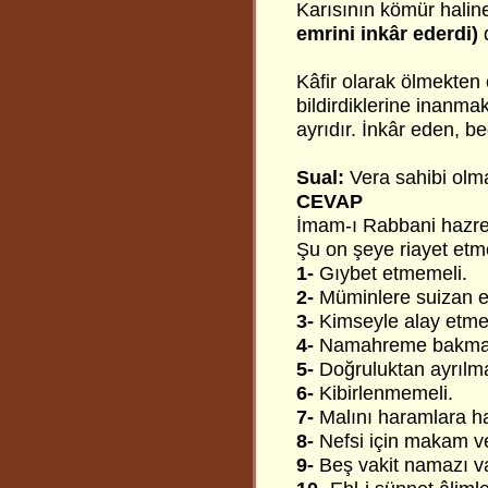
Karısının kömür haline
emrini inkâr ederdi)
d
Kâfir olarak ölmekten
bildirdiklerine inanm
ayrıdır. İnkâr eden, 
Sual:
Vera sahibi olma
CEVAP
İmam-ı Rabbani hazret
Şu on şeye riayet etm
1-
Gıybet etmemeli.
2-
Müminlere suizan e
3-
Kimseyle alay etme
4-
Namahreme bakma
5-
Doğruluktan ayrılm
6-
Kibirlenmemeli.
7-
Malını haramlara h
8-
Nefsi için makam v
9-
Beş vakit namazı vak