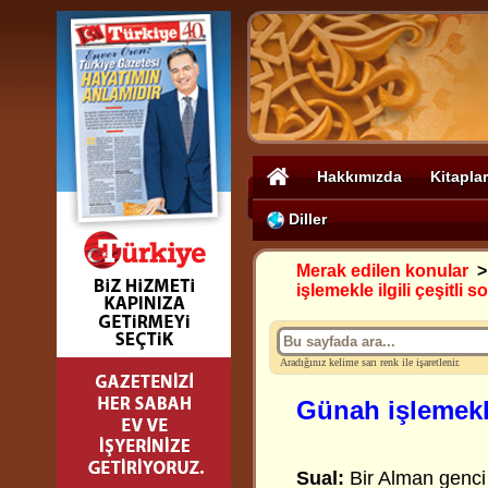
Hakkımızda
Kitaplar
Diller
Merak edilen konular
işlemekle ilgili çeşitli s
Aradığınız kelime sarı renk ile işaretlenir.
Günah işlemekle 
Sual:
Bir Alman genci