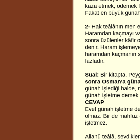
kaza etmek, ödemek fi
Fakat en büyük günah 
2-
Hak teâlânın men ett
Haramdan kaçmayı vazi
sonra üzülenler kâfir
denir. Haram işlemeyenl
haramdan kaçmanın se
fazladır.
Sual:
Bir kitapta, Pe
sonra Osman’a gün
günah işlediği halde
günah işletme demek 
CEVAP
Evet günah işletme de
olmaz. Bir de mahfuz e
işletmez.
Allahü teâlâ, sevdikle