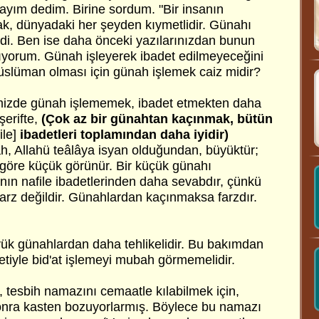
şayım dedim. Birine sordum. "Bir insanın
k, dünyadaki her şeyden kıymetlidir. Günahı
edi. Ben ise daha önceki yazılarınızdan bunun
ıyorum. Günah işleyerek ibadet edilmeyeceğini
müslüman olması için günah işlemek caiz midir?
imizde günah işlememek, ibadet etmekten daha
şerifte,
(Çok az bir günahtan kaçınmak, bütün
ile]
ibadetleri toplamından daha iyidir)
h, Allahü teâlâya isyan olduğundan, büyüktür;
a göre küçük görünür. Bir küçük günahı
n nafile ibadetlerinden daha sevabdır, çünkü
farz değildir. Günahlardan kaçınmaksa farzdır.
üyük günahlardan daha tehlikelidir. Bu bakımdan
etiyle bid'at işlemeyi mubah görmemelidir.
, tesbih namazını cemaatle kılabilmek için,
onra kasten bozuyorlarmış. Böylece bu namazı