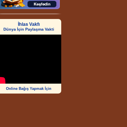
İhlas Vakfı
Dünya İçin Paylaşma Vakti
Online Bağış Yapmak İçin