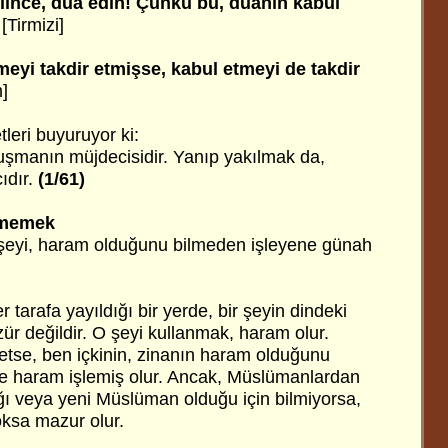
lince, dua edin! Çünkü bu, duanın kabul
[Tirmizi]
meyi takdir etmişse, kabul etmeyi de takdir
]
leri buyuruyor ki:
uşmanın müjdecisidir. Yanıp yakılmak da,
dır.
(1/61)
lmemek
şeyi, haram olduğunu bilmeden işleyene günah
er tarafa yayıldığı bir yerde, bir şeyin dindeki
 değildir. O şeyi kullanmak, haram olur.
 etse, ben içkinin, zinanın haram olduğunu
e haram işlemiş olur. Ancak, Müslümanlardan
ğı veya yeni Müslüman olduğu için bilmiyorsa,
ksa mazur olur.