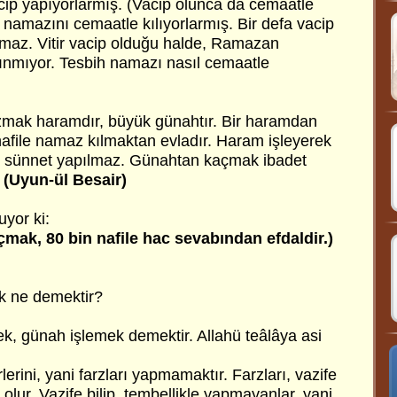
acip yapıyorlarmış. (Vacip olunca da cemaatle
ih namazını cemaatle kılıyorlarmış. Bir defa vacip
nmaz. Vitir vacip olduğu halde, Ramazan
lınmıyor. Tesbih namazı nasıl cemaatle
zmak haramdır, büyük günahtır. Bir haramdan
afile namaz kılmaktan evladır. Haram işleyerek
ek sünnet yapılmaz. Günahtan kaçmak ibadet
.
(Uyun-ül Besair)
uyor ki:
mak, 80 bin nafile hac sevabından efdaldir.)
ak ne demektir?
ek, günah işlemek demektir. Allahü teâlâya asi
erini, yani farzları yapmamaktır. Farzları, vazife
 olur. Vazife bilip, tembellikle yapmayanlar, yani