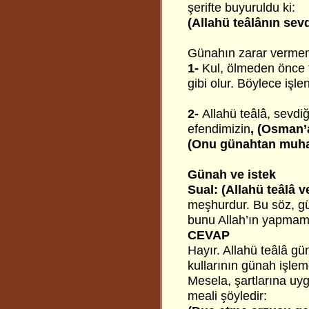
şerifte buyuruldu ki:
(Allahü teâlânın sev
Günahın zarar vermemes
1-
Kul, ölmeden önce 
gibi olur. Böylece işl
2-
Allahü teâlâ, sevd
efendimizin
, (Osman
(Onu günahtan muha
Günah ve istek
Sual:
(Allahü teâlâ 
meşhurdur. Bu söz, gü
bunu Allah’ın yapmamı
CEVAP
Hayır. Allahü teâlâ gü
kullarının günah işleme
Mesela, şartlarına uygu
meali şöyledir: