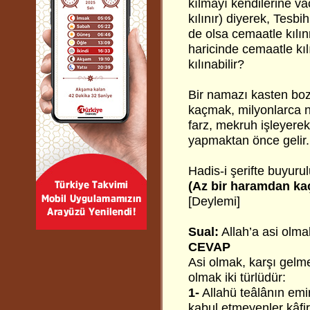
kılmayı kendilerine v
kılınır) diyerek, Tesb
de olsa cemaatle kılı
haricinde cemaatle kı
kılınabilir?
Bir namazı kasten bo
kaçmak, milyonlarca n
farz, mekruh işleyer
yapmaktan önce gelir
Hadis-i şerifte buyurul
(Az bir haramdan kaç
[Deylemi]
Sual:
Allah’a asi olm
CEVAP
Asi olmak, karşı gelm
olmak iki türlüdür:
1-
Allahü teâlânın emirl
kabul etmeyenler kâfir