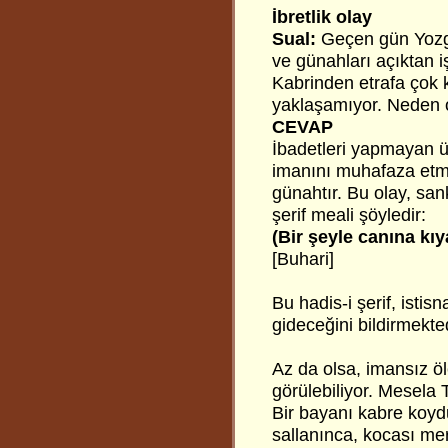
İbretlik olay
Sual:
Geçen gün Yozgat
ve günahları açıktan i
Kabrinden etrafa çok k
yaklaşamıyor. Neden o
CEVAP
İbadetleri yapmayan ü
imanını muhafaza etme
günahtır. Bu olay, san
şerif meali şöyledir:
(Bir şeyle canına kı
[Buhari]
Bu hadis-i şerif, isti
gideceğini bildirmekted
Az da olsa, imansız öl
görülebiliyor. Mesela 
Bir bayanı kabre koyd
sallanınca, kocası me