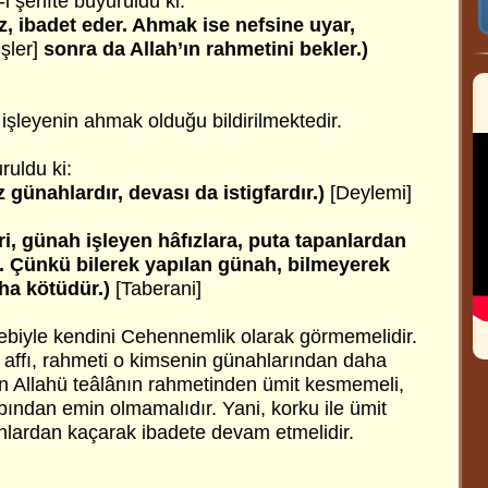
i şerifte buyuruldu ki:
z, ibadet eder. Ahmak ise nefsine uyar,
şler]
sonra da Allah’ın rahmetini bekler.)
işleyenin ahmak olduğu bildirilmektedir.
ruldu ki:
iz günahlardır, devası da istigfardır.)
[Deylemi]
, günah işleyen hâfızlara, puta tapanlardan
. Çünkü bilerek yapılan günah, bilmeyerek
ha kötüdür.)
[Taberani]
ebiyle kendini Cehennemlik olarak görmemelidir.
 affı, rahmeti o kimsenin günahlarından daha
n Allahü teâlânın rahmetinden ümit kesmemeli,
bından emin olmamalıdır. Yani, korku ile ümit
hlardan kaçarak ibadete devam etmelidir.