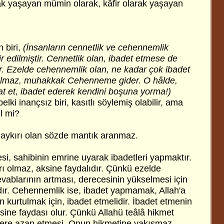
ak yaşayan mümin olarak, kâfir olarak yaşayan
 biri,
(İnsanların cennetlik ve cehennemlik
ir edilmiştir. Cennetlik olan, ibadet etmese de
er. Ezelde cehennemlik olan, ne kadar çok ibadet
 olmaz, muhakkak Cehenneme gider. O hâlde,
at et, ibadet ederek kendini boşuna yorma!)
lki inançsız biri, kasıtlı söylemiş olabilir, ama
il mi?
e aykırı olan sözde mantık aranmaz.
esi, sahibinin emrine uyarak ibadetleri yapmaktır.
ı olmaz, aksine faydalıdır. Çünkü ezelde
evablarının artması, derecesinin yükselmesi için
ır. Cehennemlik ise, ibadet yapmamak, Allah'a
kurtulmak için, ibadet etmelidir. İbadet etmenin
ksine faydası olur. Çünkü Allahü teâlâ hikmet
nlere azap etmesi, Onun hikmetine yakışmaz.