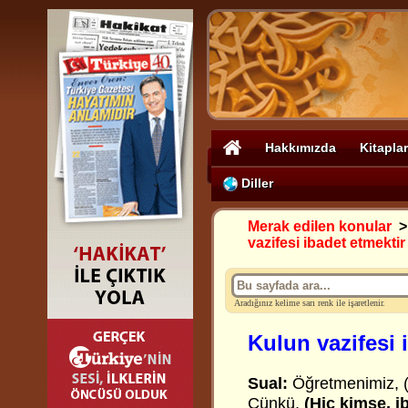
Hakkımızda
Kitaplar
Diller
Merak edilen konular
vazifesi ibadet etmektir
Aradığınız kelime sarı renk ile işaretlenir.
Kulun vazifesi 
Sual:
Öğretmenimiz, (İ
Çünkü,
(Hiç kimse, i