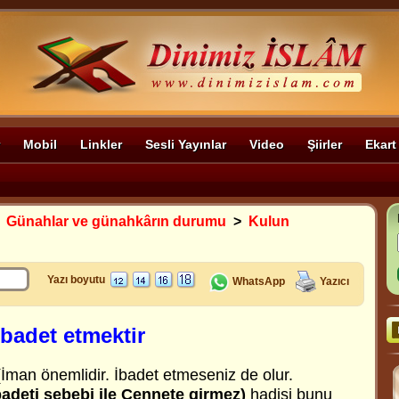
Mobil
Linkler
Sesli Yayınlar
Video
Şiirler
Ekart
>
Günahlar ve günahkârın durumu
>
Kulun
Yazı boyutu
WhatsApp
Yazıcı
ibadet etmektir
man önemlidir. İbadet etmeseniz de olur.
badeti sebebi ile Cennete girmez)
hadisi bunu