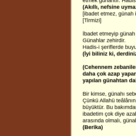
etmek günahtır. Hadis-
(Akıllı, nefsine uyma
[ibadet etmez, günah i
[Tirmizi]
İbadet etmeyip günah 
Günahlar zehirdir.
Hadis-i şeriflerde buyu
(İyi biliniz ki, derdin
(Cehennem zebanileri
daha çok azap yapar
yapılan günahtan da
Bir kimse, günahı seb
Çünkü Allahü teâlânın
büyüktür. Bu bakımda
ibadetim çok diye aza
arasında olmalı, güna
(Berika)