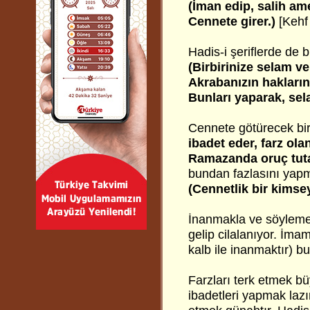
(İman edip, salih am
Cennete girer.)
[Kehf
Hadis-i şeriflerde de b
(Birbirinize selam ve
Akrabanızın hakların
Bunları yaparak, sel
Cennete götürecek bir
ibadet eder, farz olan
Ramazanda oruç tuta
bundan fazlasını yap
(Cennetlik bir kims
İnanmakla ve söylemek
gelip cilalanıyor. İmam
kalb ile inanmaktır) b
Farzları terk etmek b
ibadetleri yapmak laz