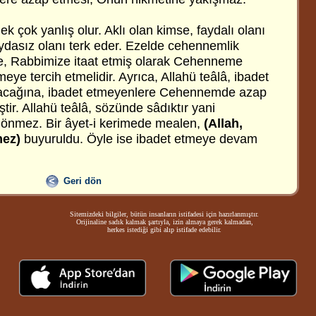
 çok yanlış olur. Aklı olan kimse, faydalı olanı
faydasız olanı terk eder. Ezelde cehennemlik
e, Rabbimize itaat etmiş olarak Cehenneme
meye tercih etmelidir. Ayrıca, Allahü teâlâ, ibadet
acağına, ibadet etmeyenlere Cehennemde azap
ir. Allahü teâlâ, sözünde sâdıktır yani
önmez. Bir âyet-i kerimede mealen,
(Allah,
mez)
buyuruldu.
Öyle ise ibadet etmeye devam
Geri dön
Sitemizdeki bilgiler, bütün insanların istifadesi için hazırlanmıştır.
Orijinaline sadık kalmak şartıyla, izin almaya gerek kalmadan,
herkes istediği gibi alıp istifade edebilir.