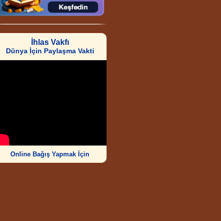
İhlas Vakfı
Dünya İçin Paylaşma Vakti
Online Bağış Yapmak İçin