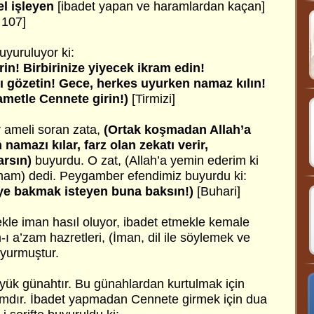
el işleyen
[ibadet yapan ve haramlardan kaçan]
 107]
uyuruluyor ki:
rin! Birbirinize yiyecek ikram edin!
ı gözetin! Gece, herkes uyurken namaz kılın!
ametle Cennete girin!)
[Tirmizi]
 ameli soran zata,
(Ortak koşmadan Allah’a
 namazı kılar, farz olan zekatı verir,
rsın)
buyurdu. O zat, (Allah’a yemin ederim ki
mam) dedi. Peygamber efendimiz buyurdu ki:
eye bakmak isteyen buna baksın!)
[Buhari]
le iman hasıl oluyor, ibadet etmekle kemale
-ı a’zam hazretleri, (İman, dil ile söylemek ve
uyurmuştur.
üyük günahtır. Bu günahlardan kurtulmak için
ımdır. İbadet yapmadan Cennete girmek için dua