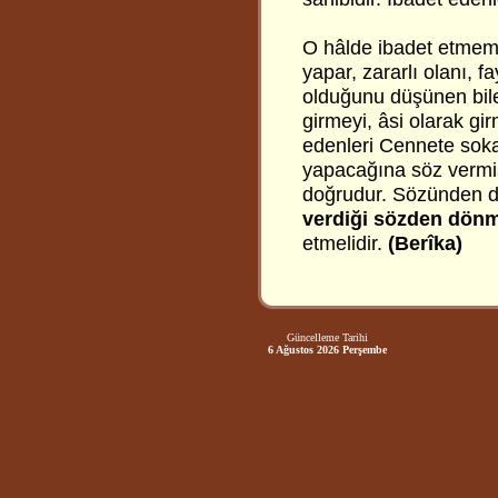
O hâlde ibadet etmemek
yapar, zararlı olanı, 
olduğunu düşünen bil
girmeyi, âsi olarak gir
edenleri Cennete sok
yapacağına söz vermişt
doğrudur. Sözünden d
verdiği sözden dön
etmelidir.
(Berîka)
Güncelleme Tarihi
6 Ağustos 2026 Perşembe