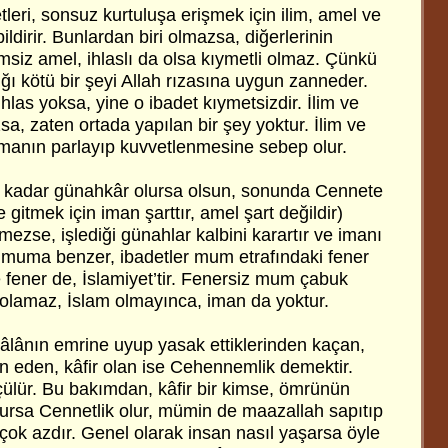
eri, sonsuz kurtuluşa erişmek için ilim, amel ve
ildirir. Bunlardan biri olmazsa, diğerlerinin
imsiz amel, ihlaslı da olsa kıymetli olmaz. Çünkü
tığı kötü bir şeyi Allah rızasına uygun zanneder.
hlas yoksa, yine o ibadet kıymetsizdir. İlim ve
sa, zaten ortada yapılan bir şey yoktur. İlim ve
 imanın parlayıp kuvvetlenmesine sebep olur.
e kadar günahkâr olursa olsun, sonunda Cennete
gitmek için iman şarttır, amel şart değildir)
mezse, işlediği günahlar kalbini karartır ve imanı
, muma benzer, ibadetler mum etrafındaki fener
te fener de, İslamiyet’tir. Fenersiz mum çabuk
 olamaz, İslam olmayınca, iman da yoktur.
eâlânın emrine uyup yasak ettiklerinden kaçan,
an eden, kâfir olan ise Cehennemlik demektir.
lçülür. Bu bakımdan, kâfir bir kimse, ömrünün
rsa Cennetlik olur, mümin de maazallah sapıtıp
u çok azdır. Genel olarak insan nasıl yaşarsa öyle