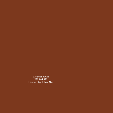
Ziyaretçi Sayısı
252.004.672
Hosted by
İhlas Net