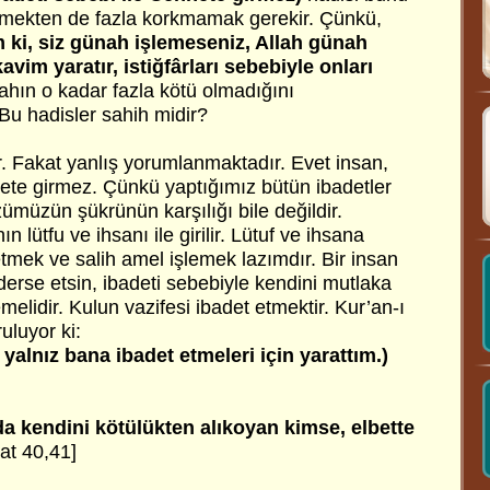
emekten de fazla korkmamak gerekir. Çünkü,
 ki, siz günah işlemeseniz, Allah günah
avim yaratır, istiğfârları sebebiyle onları
ahın o kadar fazla kötü olmadığını
Bu hadisler sahih midir?
tir. Fakat yanlış yorumlanmaktadır. Evet insan,
nete girmez. Çünkü yaptığımız bütün ibadetler
zümüzün şükrünün karşılığı bile değildir.
n lütfu ve ihsanı ile girilir. Lütuf ve ihsana
tmek ve salih amel işlemek lazımdır. Bir insan
erse etsin, ibadeti sebebiyle kendini mutlaka
melidir. Kulun vazifesi ibadet etmektir. Kur’an-ı
luyor ki:
 yalnız bana ibadet etmeleri için yarattım.)
a kendini kötülükten alıkoyan kimse, elbette
at 40,41]