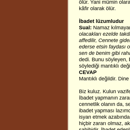
ölür. Yani mümin olar
kâfir olarak ölür.
İbadet lüzumludur
Sual:
Namaz kılmayan
olacakları ezelde takd
affedilir, Cennete gid
ederse etsin faydası
sen de benim gibi rah
dedi. Bunu söyleyen, be
söylediği mantıklı değ
CEVAP
Mantıklı değildir. Din
Biz kuluz. Kulun vazif
İbadet yapmanın zarar
cennetlik olanın da, s
ibadet yapması lazımd
isyan etmek azabından 
hiçbir zararı olmaz, a
sahibidir. İbadet ede