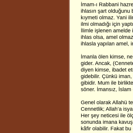
İmam-ı Rabbani hazretl
ihlasın şart olduğunu b
kıymeti olmaz. Yani il
ilmi olmadığı için yap
İlimle işlenen amelde i
ihlas olsa, amel olmaz
ihlasla yapılan amel,
İmanla ölen kimse, n
gider. Ancak, (Cennete 
diyen kimse, ibadet et
gidebilir. Çünkü iman
gibidir. Mum ile birlik
söner. İmansız, İslam
Genel olarak Allahü t
Cennetlik; Allah’a isy
Her şey neticesi ile ö
sonunda imana kavuşu
kâfir olabilir. Fakat b