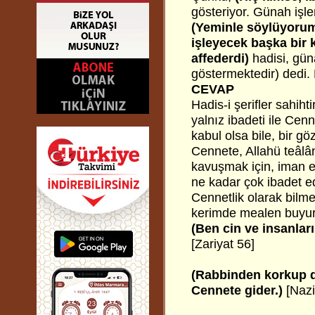
gösteriyor. Günah işl
(Yeminle söylüyorum
işleyecek başka bir k
affederdi)
hadisi, gün
göstermektedir) dedi. 
CEVAP
Hadis-i şerifler sahih
yalnız ibadeti ile Cen
kabul olsa bile, bir gö
Cennete, Allahü teâlânı
kavuşmak için, iman e
ne kadar çok ibadet ed
Cennetlik olarak bilme
kerimde mealen buyuru
(Ben cin ve insanları
[Zariyat 56]
(Rabbinden korkup d
Cennete gider.)
[Nazi