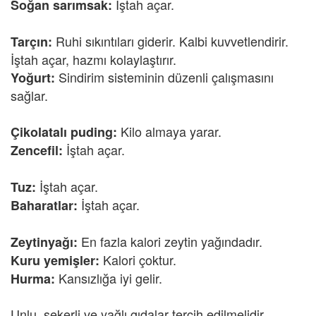
İştah açar.
Soğan sarımsak:
Ruhi sıkıntıları giderir. Kalbi kuvvetlendirir.
Tarçın:
İştah açar, hazmı kolaylaştırır.
Sindirim sisteminin düzenli çalışmasını
Yoğurt:
sağlar.
Kilo almaya yarar.
Çikolatalı puding:
İştah açar.
Zencefil:
İştah açar.
Tuz:
İştah açar.
Baharatlar:
En fazla kalori zeytin yağındadır.
Zeytinyağı:
Kalori çoktur.
Kuru yemişler:
Kansızlığa iyi gelir.
Hurma:
Unlu, şekerli ve yağlı gıdalar tercih edilmelidir.