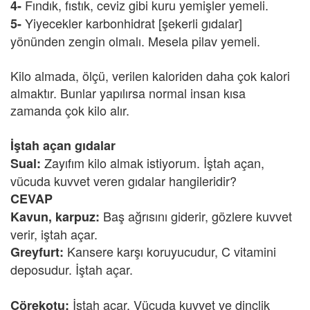
Fındık, fıstık, ceviz gibi kuru yemişler yemeli.
4-
Yiyecekler karbonhidrat [şekerli gıdalar]
5-
yönünden zengin olmalı. Mesela pilav yemeli.
Kilo almada, ölçü, verilen kaloriden daha çok kalori
almaktır. Bunlar yapılırsa normal insan kısa
zamanda çok kilo alır.
İştah açan gıdalar
Zayıfım kilo almak istiyorum. İştah açan,
Sual:
vücuda kuvvet veren gıdalar hangileridir?
CEVAP
Baş ağrısını giderir, gözlere kuvvet
Kavun, karpuz:
verir, iştah açar.
Kansere karşı koruyucudur, C vitamini
Greyfurt:
deposudur. İştah açar.
İştah açar. Vücuda kuvvet ve dinçlik
Çörekotu: