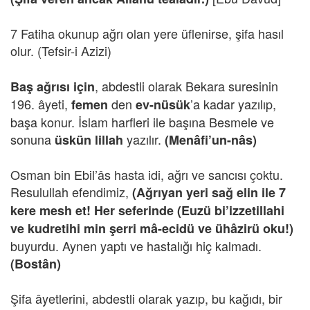
7 Fatiha okunup ağrı olan yere üflenirse, şifa hasıl
olur. (Tefsir-i Azizi)
, abdestli olarak Bekara suresinin
Baş ağrısı için
196. âyeti,
den
’a kadar yazılıp,
femen
ev-nüsük
başa konur. İslam harfleri ile başına Besmele ve
sonuna
yazılır.
üskün lillah
(Menâfi’un-nâs)
Osman bin Ebil’âs hasta idi, ağrı ve sancısı çoktu.
Resulullah efendimiz,
(Ağrıyan yeri sağ elin ile 7
kere mesh et! Her seferinde (Euzü bi’izzetillahi
ve kudretihi min şerri mâ-ecidü ve ühâzirü oku!)
buyurdu. Aynen yaptı ve hastalığı hiç kalmadı.
(Bostân)
Şifa âyetlerini, abdestli olarak yazıp, bu kağıdı, bir