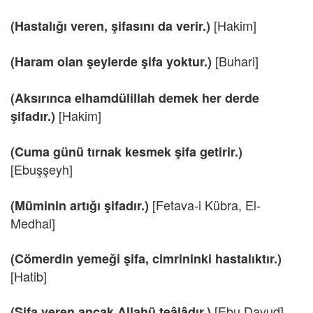
[Hakim]
(Hastalığı veren, şifasını da verir.)
[Buhari]
(Haram olan şeylerde şifa yoktur.)
(Aksırınca elhamdülillah demek her derde
[Hakim]
şifadır.)
(Cuma günü tırnak kesmek şifa getirir.)
[Ebuşşeyh]
[Fetava-i Kübra, El-
(Müminin artığı şifadır.)
Medhal]
(Cömerdin yemeği şifa, cimrininki hastalıktır.)
[Hatib]
[Ebu Davud]
(Şifa veren ancak Allahü teâlâdır.)