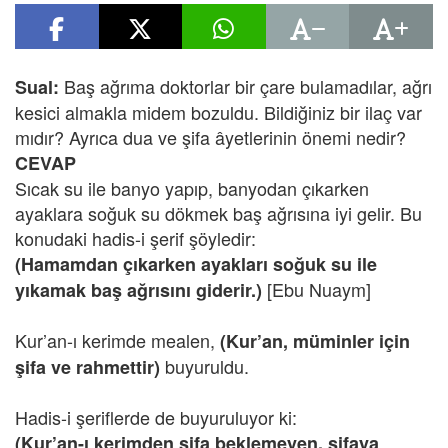
Baş ağrıma doktorlar bir çare bulamadılar, ağrı
Sual:
kesici almakla midem bozuldu. Bildiğiniz bir ilaç var
mıdır? Ayrıca dua ve şifa âyetlerinin önemi nedir?
CEVAP
Sıcak su ile banyo yapıp, banyodan çıkarken
ayaklara soğuk su dökmek baş ağrısına iyi gelir. Bu
konudaki hadis-i şerif şöyledir:
(Hamamdan çıkarken ayakları soğuk su ile
[Ebu Nuaym]
yıkamak baş ağrısını giderir.)
Kur’an-ı kerimde mealen,
(Kur’an, müminler için
buyuruldu.
şifa ve rahmettir)
Hadis-i şeriflerde de buyuruluyor ki:
(Kur’an-ı kerimden şifa beklemeyen, şifaya