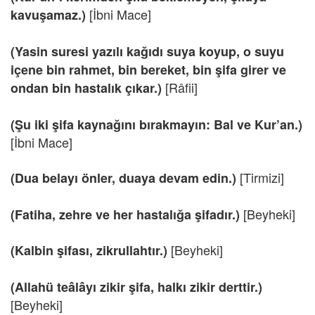
[İbni Mace]
kavuşamaz.)
(Yasin suresi yazılı kağıdı suya koyup, o suyu
içene bin rahmet, bin bereket, bin şifa girer ve
[Râfii]
ondan bin hastalık çıkar.)
(Şu iki şifa kaynağını bırakmayın: Bal ve Kur’an.)
[İbni Mace]
[Tirmizi]
(Dua belayı önler, duaya devam edin.)
[Beyheki]
(Fatiha, zehre ve her hastalığa şifadır.)
[Beyheki]
(Kalbin şifası, zikrullahtır.)
(Allahü teâlâyı zikir şifa, halkı zikir derttir.)
[Beyheki]