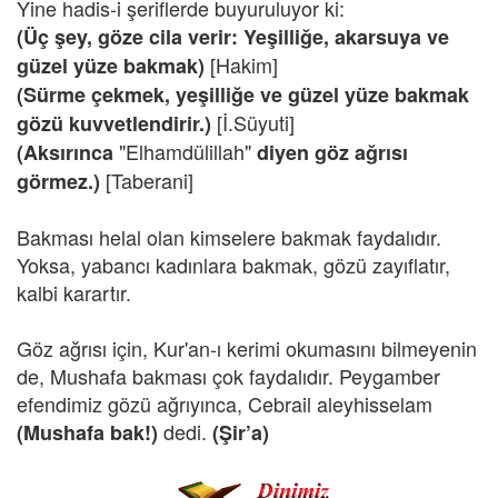
Yine hadis-i şeriflerde buyuruluyor ki:
(Üç şey, göze cila verir: Yeşilliğe, akarsuya ve
[Hakim]
güzel yüze bakmak)
(Sürme çekmek, yeşilliğe ve güzel yüze bakmak
[İ.Süyuti]
gözü kuvvetlendirir.)
"Elhamdülillah"
(Aksırınca
diyen göz ağrısı
[Taberani]
görmez.)
Bakması helal olan kimselere bakmak faydalıdır.
Yoksa, yabancı kadınlara bakmak, gözü zayıflatır,
kalbi karartır.
Göz ağrısı için, Kur'an-ı kerimi okumasını bilmeyenin
de, Mushafa bakması çok faydalıdır. Peygamber
efendimiz gözü ağrıyınca, Cebrail aleyhisselam
dedi.
(Mushafa bak!)
(Şir’a)