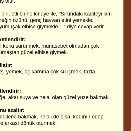
ş olur.
biri, etli birine kinaye ile, "Sırtındaki kadifeyi kim
meğin özünü, genç hayvan etini yemekle;
umuşak elbise giymekle ..." diye cevap verir.
etlendirir:
el koku sürünmek, münasebet olmadan çok
maştan güzel elbise giymek.
latır:
şi yemek, aç karnına çok su içmek, fazla
lendirir:
ğe, akar suya ve helal olan güzel yüze bakmak.
u azaltır:
edilene bakmak, helali de olsa, kadının edep
ye arkası dönük oturmak.