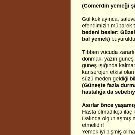
(Cömerdin yemeği şifa
Gül koklayınca, saleva
efendimizin mübarek ter
bedeni besler: Güze
bal yemek)
buyuruldu
Tıbben vücuda zararlı 
donmak, yazın güneş a
güneş ışığında kalmanı
kanserojen etkisi olan
süzülmeden geldiği bild
(Güneşte fazla durma
hastalığa da sebebiye
Asırlar önce yaşamış 
Hasta olmadıkça ilaç 
Dalında olgunlaşmış m
etmelidir!
Yemek iyi pişmiş olmal