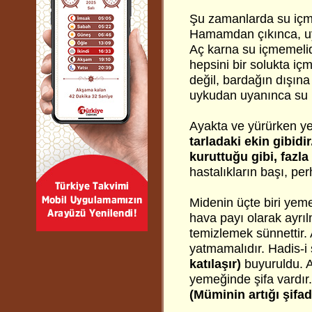
Şu zamanlarda su içm
Hamamdan çıkınca, uy
Aç karna su içmemelid
hepsini bir solukta iç
değil, bardağın dışın
uykudan uyanınca su i
Ayakta ve yürürken ye
tarladaki ekin gibidi
kuruttuğu gibi, fazla
hastalıkların başı, pe
Midenin üçte biri yemek
hava payı olarak ayrıl
temizlemek sünnettir. 
yatmamalıdır. Hadis-i 
katılaşır)
buyuruldu. A
yemeğinde şifa vardır.
(Müminin artığı şifadı