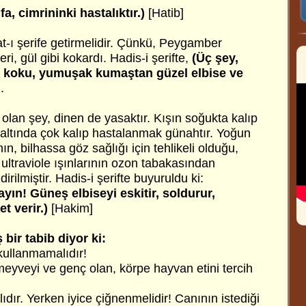
, cimrininki hastalıktır.)
[Hatib]
t-ı şerife getirmelidir. Çünkü, Peygamber
i, gül gibi kokardı. Hadis-i şerifte,
(Üç şey,
l koku, yumuşak kumaştan güzel elbise ve
.
olan şey, dinen de yasaktır. Kışın soğukta kalıp
ltında çok kalıp hastalanmak günahtır. Yoğun
n, bilhassa göz sağlığı için tehlikeli olduğu,
 ultraviole ışınlarının ozon tabakasından
irilmiştir. Hadis-i şerifte buyuruldu ki:
yın! Güneş elbiseyi eskitir, soldurur,
t verir.)
[Hakim]
bir tabib diyor ki:
kullanmamalıdır!
eyveyi ve genç olan, körpe hayvan etini tercih
ıdır. Yerken iyice çiğnenmelidir! Canının istediği