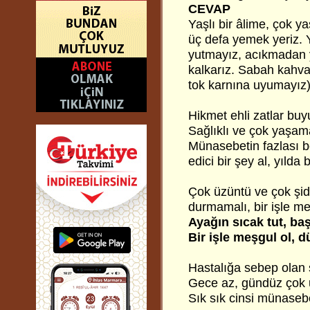
CEVAP
Yaşlı bir âlime, çok y
üç defa yemek yeriz. Y
yutmayız, acıkmadan 
kalkarız. Sabah kahva
tok karnına uyumayız)
Hikmet ehli zatlar buy
Sağlıklı ve çok yaşama
Münasebetin fazlası be
edici bir şey al, yılda b
Çok üzüntü ve çok şidde
durmamalı, bir işle me
Ayağın sıcak tut, baş
Bir işle meşgul ol, 
Hastalığa sebep olan 
Gece az, gündüz çok 
Sık sık cinsi münaseb