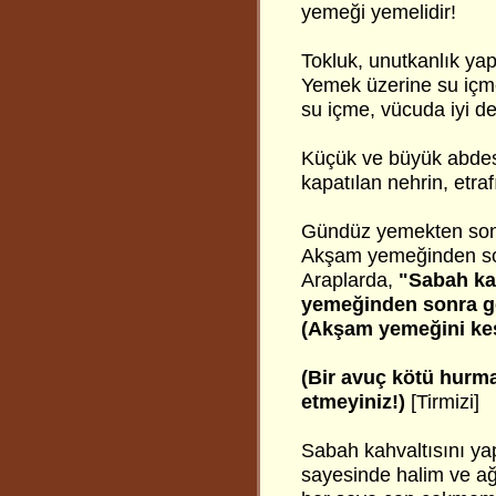
yemeği yemelidir!
Tokluk, unutkanlık yap
Yemek üzerine su içm
su içme, vücuda iyi değ
Küçük ve büyük abdest
kapatılan nehrin, etraf
Gündüz yemekten sonr
Akşam yemeğinden so
Araplarda,
"Sabah ka
yemeğinden sonra g
(Akşam yemeğini kes
(Bir avuç kötü hurma
etmeyiniz!)
[Tirmizi]
Sabah kahvaltısını y
sayesinde halim ve ağ