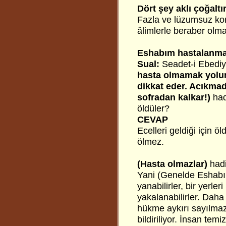
Dört şey aklı çoğaltır
Fazla ve lüzumsuz ko
âlimlerle beraber olm
Eshabım hastalanm
Sual:
Seadet-i Ebedi
hasta olmamak yolun
dikkat eder. Acıkma
sofradan kalkar!)
had
öldüler?
CEVAP
Ecelleri geldiği için ö
ölmez.
(Hasta olmazlar)
hadis
Yani (Genelde Eshabım
yanabilirler, bir yerleri
yakalanabilirler. Daha
hükme aykırı sayılma
bildiriliyor. İnsan te