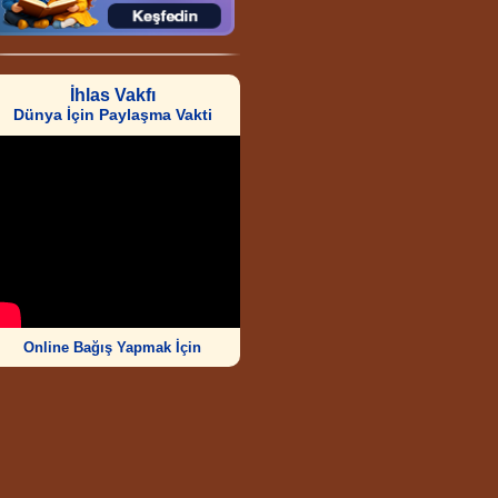
İhlas Vakfı
Dünya İçin Paylaşma Vakti
Online Bağış Yapmak İçin