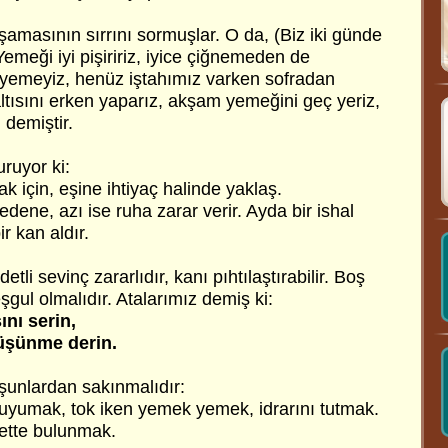
aşamasının sırrını sormuşlar. O da, (Biz iki günde
emeği iyi pişiririz, iyice çiğnemeden de
yemeyiz, henüz iştahımız varken sofradan
ltısını erken yaparız, akşam yemeğini geç yeriz,
 demiştir.
uruyor ki:
k için, eşine ihtiyaç halinde yaklaş.
dene, azı ise ruha zarar verir. Ayda bir ishal
ir kan aldır.
tli sevinç zararlıdır, kanı pıhtılaştırabilir. Boş
şgul olmalıdır. Atalarımız demiş ki:
ını serin,
düşünme derin.
şunlardan sakınmalıdır:
uyumak, tok iken yemek yemek, idrarını tutmak.
ette bulunmak.