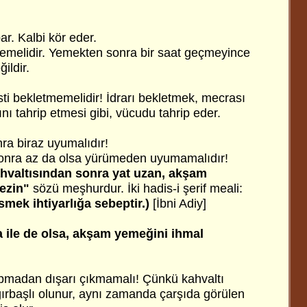
ar. Kalbi kör eder.
emelidir. Yemekten sonra bir saat geçmeyince
ildir.
i bekletmemelidir! İdrarı bekletmek, mecrası
ını tahrip etmesi gibi, vücudu tahrip eder.
a biraz uyumalıdır!
nra az da olsa yürümeden uyumamalıdır!
hvaltısından sonra yat uzan, akşam
ezin"
sözü meşhurdur. İki hadis-i şerif meali:
mek ihtiyarlığa sebeptir.)
[İbni Adiy]
 ile de olsa, akşam yemeğini ihmal
apmadan dışarı çıkmamalı! Çünkü kahvaltı
ırbaşlı olunur, aynı zamanda çarşıda görülen