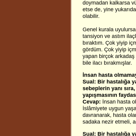
doymadan kalkarsa vüc
etse de, yine yukarıda
olabilir.
Genel kurala uyulursa 
tansiyon ve astım ilaçl
bıraktım. Çok yiyip i
gördüm. Çok yiyip içm
yapan birçok arkadaş d
bile ilacı bırakmışlar.
İnsan hasta olmamay
Sual: Bir hastalığa 
sebeplerin yanı sıra,
yapışmasının faydas
Cevap:
İnsan hasta ol
İslâmiyete uygun yaş
davranarak, hasta olan
sadaka nezir etmeli, a
Sual: Bir hastalığa 