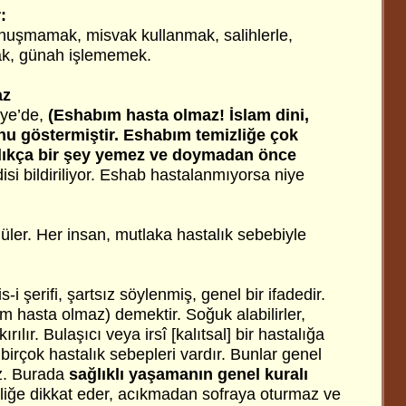
:
nuşmamak, misvak kullanmak, salihlerle,
ak, günah işlememek.
az
yye’de,
(Eshabım hasta olmaz! İslam dini,
u göstermiştir. Eshabım temizliğe çok
dıkça bir şey yemez ve doymadan önce
isi bildiriliyor. Eshab hastalanmıyorsa niye
ldüler. Her insan, mutlaka hastalık sebebiyle
-i şerifi, şartsız söylenmiş, genel bir ifadedir.
 hasta olmaz) demektir. Soğuk alabilirler,
 kırılır. Bulaşıcı veya irsî [kalıtsal] bir hastalığa
 birçok hastalık sebepleri vardır. Bunlar genel
z. Burada
sağlıklı yaşamanın genel kuralı
mizliğe dikkat eder, acıkmadan sofraya oturmaz ve