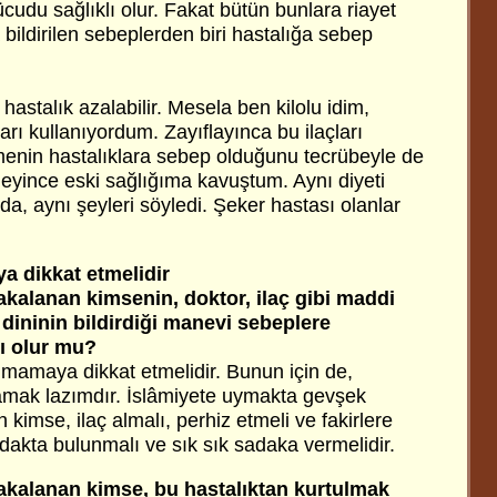
udu sağlıklı olur. Fakat bütün bunlara riayet
 bildirilen sebeplerden biri hastalığa sebep
hastalık azalabilir. Mesela ben kilolu idim,
arı kullanıyordum. Zayıflayınca bu ilaçları
çmenin hastalıklara sebep olduğunu tecrübeyle de
eyince eski sağlığıma kavuştum. Aynı diyeti
a, aynı şeyleri söyledi. Şeker hastası olanlar
a dikkat etmelidir
yakalanan kimsenin, doktor, ilaç gibi maddi
 dininin bildirdiği manevi sebeplere
ı olur mu?
mamaya dikkat etmelidir. Bunun için de,
amak lazımdır. İslâmiyete uymakta gevşek
 kimse, ilaç almalı, perhiz etmeli ve fakirlere
dakta bulunmalı ve sık sık sadaka vermelidir.
yakalanan kimse, bu hastalıktan kurtulmak