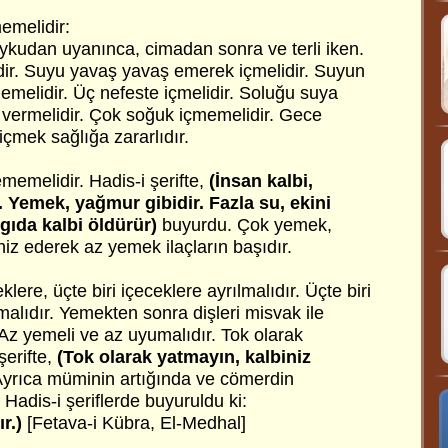
emelidir:
kudan uyanınca, cimadan sonra ve terli iken.
ir. Suyu yavaş yavaş emerek içmelidir. Suyun
memelidir. Üç nefeste içmelidir. Soluğu suya
a vermelidir. Çok soğuk içmemelidir. Gece
çmek sağlığa zararlıdır.
memelidir. Hadis-i şerifte,
(İnsan kalbi,
r. Yemek, yağmur gibidir. Fazla su, ekini
 gıda kalbi öldürür)
buyurdu. Çok yemek,
rhiz ederek az yemek ilaçların başıdır.
lere, üçte biri içeceklere ayrılmalıdır. Üçte biri
malıdır. Yemekten sonra dişleri misvak ile
Az yemeli ve az uyumalıdır. Tok olarak
şerifte,
(Tok olarak yatmayın, kalbiniz
yrıca müminin artığında ve cömerdin
 Hadis-i şeriflerde buyuruldu ki:
r.)
[Fetava-i Kübra, El-Medhal]