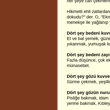
her şeye can çekmemi
Hikmetli ehli zatlardan 
dokudu?" der. O, "Ek
menekşe ile yağlanıp y
Dört şey bedeni kuvv
Et ve bal yemek, güz
yıkanmak, yumuşak ku
Dört şey bedeni zayıf
Fazla düşünce, çok ek
münasebet.
Dört şey gözü kuvvet
Sürme çekmek, yeşilli
Dört şey gözün nurun
Pisliğe bakmak, idam 
yerine bakmak, Kıble