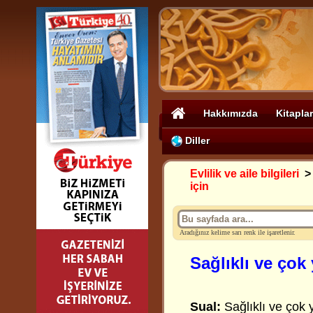
Hakkımızda
Kitaplar
Diller
Evlilik ve aile bilgileri
için
Aradığınız kelime sarı renk ile işaretlenir.
Sağlıklı ve çok
Sual:
Sağlıklı ve çok