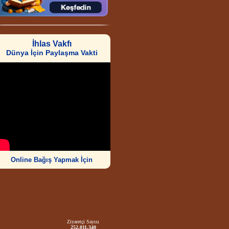
İhlas Vakfı
Dünya İçin Paylaşma Vakti
Online Bağış Yapmak İçin
Ziyaretçi Sayısı
252.011.340