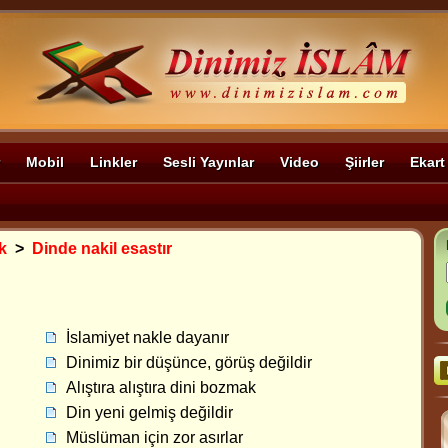
Mobil
Linkler
Sesli Yayınlar
Video
Şiirler
Ekart
k
>
Dinde nakil esastır
İslamiyet nakle dayanır
Dinimiz bir düşünce, görüş değildir
Alıştıra alıştıra dini bozmak
Din yeni gelmiş değildir
Müslüman için zor asırlar