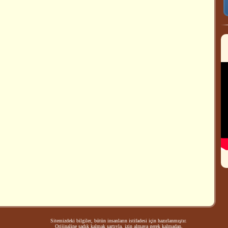
Sitemizdeki bilgiler, bütün insanların istifadesi için hazırlanmıştır.
Orijinaline sadık kalmak şartıyla, izin almaya gerek kalmadan,