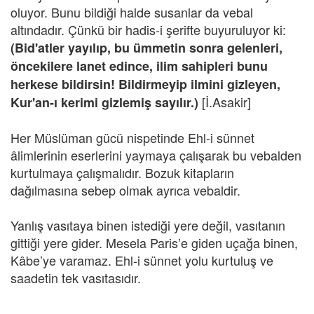
oluyor. Bunu bildiği halde susanlar da vebal
altındadır. Çünkü bir hadis-i şerifte buyuruluyor ki:
(Bid'atler yayılıp, bu ümmetin sonra gelenleri,
öncekilere lanet edince, ilim sahipleri bunu
herkese bildirsin! Bildirmeyip ilmini gizleyen,
[İ.Asakir]
Kur'an-ı kerimi gizlemiş sayılır.)
Her Müslüman gücü nispetinde Ehl-i sünnet
âlimlerinin eserlerini yaymaya çalışarak bu vebalden
kurtulmaya çalışmalıdır. Bozuk kitapların
dağılmasına sebep olmak ayrıca vebaldir.
Yanlış vasıtaya binen istediği yere değil, vasıtanın
gittiği yere gider. Mesela Paris’e giden uçağa binen,
Kâbe’ye varamaz. Ehl-i sünnet yolu kurtuluş ve
saadetin tek vasıtasıdır.