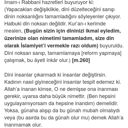
İmam-ı Rabbani hazretleri buyuruyor ki:
(Yapacakları değişiklikle, dini düzelteceğini sanıp
dinin noksanlığını tamamladığını söyleyenler çıkıyor.
Halbuki din noksan değildir. Kur’an-ı kerimde
mealen,
(Bugün sizin için dininizi ikmal eyledim,
üzerinize olan nimetimi tamamladım, size din
buyuruldu.
olarak İslamiyet’i vermekle razı oldum)
Dini noksan sanıp, tamamlamaya [reform yapmaya]
çalışmak, bu âyeti inkâr olur.)
[m.260]
Dini insanlar çıkarmadı ki insanlar değiştirsin.
Kadının nasıl giyineceğini insanlar tespit edemez ki.
Allah’a inanan kimse, O ne demişse ona inanması
gerekir, uyarsa daha büyük nimettir. (Ben hepsini
uygulayamıyorsam da hepsine inandım) demelidir.
Yoksa, günaha alışıp da bu günah mubah olmalıydı
veya (bu asırda bu da günah olur mu) demek Allah’a
inanmamak olur.