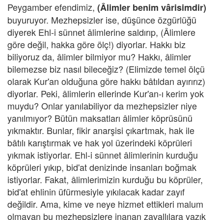
Peygamber efendimiz,
(Âlimler benim vârisimdir)
buyuruyor. Mezhepsizler ise, düşünce özgürlüğü
diyerek Ehl-i sünnet âlimlerine saldırıp, (Âlimlere
göre değil, hakka göre ölç!) diyorlar. Hakkı biz
biliyoruz da, âlimler bilmiyor mu? Hakkı, âlimler
bilemezse biz nasıl bileceğiz? (Elimizde temel ölçü
olarak Kur'an olduğuna göre hakkı bâtıldan ayırırız)
diyorlar. Peki, âlimlerin ellerinde Kur'an-ı kerim yok
muydu? Onlar yanılabiliyor da mezhepsizler niye
yanılmıyor? Bütün maksatları âlimler köprüsünü
yıkmaktır. Bunlar, fikir anarşisi çıkartmak, hak ile
bâtılı karıştırmak ve hak yol üzerindeki köprüleri
yıkmak istiyorlar. Ehl-i sünnet âlimlerinin kurduğu
köprüleri yıkıp, bid'at denizinde insanları boğmak
istiyorlar. Fakat, âlimlerimizin kurduğu bu köprüler,
bid'at ehlinin üfürmesiyle yıkılacak kadar zayıf
değildir. Ama, kime ve neye hizmet ettikleri malum
olmayan bu mezhepsizlere inanan zavallılara yazık