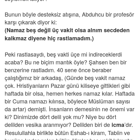
Bunun böyle desteksiz atışına, Abduhcu bir profesör
karşı çıkarak diyor ki:
(Namaz beş değil üç vakit olsa alnım secdeden
kalkmaz diyene hiç rastlamadım.)
Peki rastlasaydı, beş vakti üçe mi indireceklerdi
acaba? Bu ne biçim mantık öyle? Şahsen ben bir
benzerine rastladım. 40 sene önce beraber
çalıştığımız bir arkadaş, (Günde beş vakit namaz
çok. Hristiyanların Pazar günü kiliseye gittikleri gibi
haftada bir olsa, hemen herkes namaz kılar. Haftada
bir Cuma namazı kılınsa, böylece Müslüman sayısı
da artar) demişti. İnsanların demesinin ne önemi var
ki? Dinimizde dört delil yok mu? Niye bu dört
delilden vesika aranmıyor? Delilden biri de
’dır.
icma
Resulullahla birlikte bütün Eshab-ı kiram, Tabiin ve