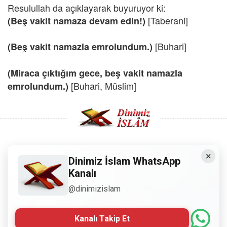
Resulullah da açıklayarak buyuruyor ki:
[Taberani]
(Beş vakit namaza devam edin!)
[Buhari]
(Beş vakit namazla emrolundum.)
(Miraca çıktığım gece, beş vakit namazla
[Buhari, Müslim]
emrolundum.)
×
Copyright © 2008 - Dinimiz İslam. Her Hakkı Saklıdır.
Dinimiz İslam WhatsApp
Kanalı
Sitemizdeki bilgiler, bütün insanların istifadesi için
@dinimizislam
hazırlanmıştır. Orijinaline sadık kalmak şartıyla, izin
almaya gerek kalmadan, herkes istediği gibi alıp istifade
edebilir.
Kanalı Takip Et