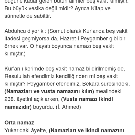
bugüne kadar gelen bütün âlimler beş vakit kılmıştır.
Bu büyük vesika değil midir? Ayrıca Kitap ve
sünnetle de sabittir.
Abduhcu diyor ki: (Somut olarak Kur’anda beş vakit
ifadesi geçmiyorsa da, Hazret-i Peygamber gibi bir
örnek var. O hayatı boyunca namazı beş vakit
kılmıştır.)
Kur’an-ı kerimde beş vakit namaz bildirilmemiş de,
Resulullah efendimiz kendiliğinden mi beş vakit
kılmıştır? Peygamber efendimiz, Bekara suresindeki,
mealindeki
(Namazları ve vusta namazını kılın)
238. âyetini açıklarken,
(Vusta namazı ikindi
buyurdu. (İ. Ahmed)
namazıdır)
Orta namaz
Yukarıdaki âyette,
(Namazları ve ikindi namazını