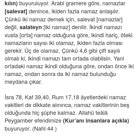
buyuruluyor. Arabi gramere göre, namazlar
kılın)
denince, ikiden fazla namaz anlaşılır.
[salevat]
Çünkü iki namaz demek için, salevat [namazlar]
değil,
[iki namaz] denilir. İkindi namazı
salateyn
vusta [orta] namaz olduğuna göre, ikindi hariç, öteki
namazların sayısı iki olamaz, ikiden fazla olması
gerekir. Üç de olamaz. Çünkü 4,6 gibi çift sayılı
olmalı ki, ikindi namazı tam ortada olabilsin. Yani
ortadaki namaz ikindi olduğuna göre, ondan önce iki
namaz, ondan sonra da iki namaz bulunduğu
meydana çıkar.
İsra 78, Kaf 39,40, Rum 17,18 âyetlerdeki namaz
vakitleri de dikkate alınınca, namaz vakitlerinin beş
olduğunda hiç şüphe kalmaz. Allahü teâlâ
Peygamber efendimize
(Kur’anı insanlara açıkla)
buyuruyor. (Nahl 44 )