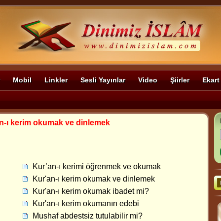
Mobil
Linkler
Sesli Yayınlar
Video
Şiirler
Ekart
n-ı kerim okumak ve dinlemek
Kur’an-ı kerimi öğrenmek ve okumak
Kur'an-ı kerim okumak ve dinlemek
Kur'an-ı kerim okumak ibadet mi?
Kur'an-ı kerim okumanın edebi
Mushaf abdestsiz tutulabilir mi?