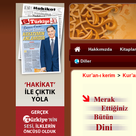
Hakkımızda
Kitaplar
Diller
Kur’an-ı kerim
>
Kur’a