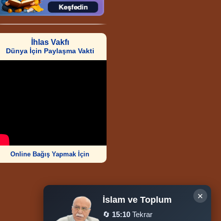
İhlas Vakfı
Dünya İçin Paylaşma Vakti
Online Bağış Yapmak İçin
×
İslam ve Toplum
🔄
15:10
Tekrar
Ziyaretçi Sayısı
252.012.346