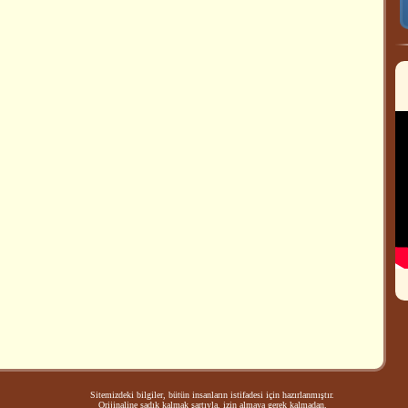
Sitemizdeki bilgiler, bütün insanların istifadesi için hazırlanmıştır.
Orijinaline sadık kalmak şartıyla, izin almaya gerek kalmadan,