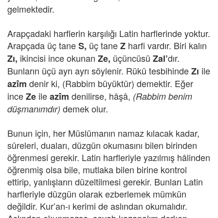
gelmektedir.
Arapçadaki harflerin karşılığı Latin harflerinde yoktur.
Arapçada üç tane
üç tane
harfi vardır. Biri kalın
S,
Z
ikincisi ince okunan
üçüncüsü
dır.
Zı,
Ze,
Zal’
Bunların üçü ayrı ayrı söylenir. Rükû tesbihinde
ile
Zı
denir ki, (Rabbim büyüktür) demektir. Eğer
azîm
ince
ile
denilirse, hâşâ,
Ze
azîm
(Rabbim benim
demek olur.
düşmanımdır)
Bunun için, her Müslümanın namaz kılacak kadar,
sûreleri, duaları, düzgün okumasını bilen birinden
öğrenmesi gerekir. Latin harfleriyle yazılmış hâlinden
öğrenmiş olsa bile, mutlaka bilen birine kontrol
ettirip, yanlışların düzeltilmesi gerekir. Bunları Latin
harfleriyle düzgün olarak ezberlemek mümkün
değildir. Kur’an-ı kerimi de aslından okumalıdır.