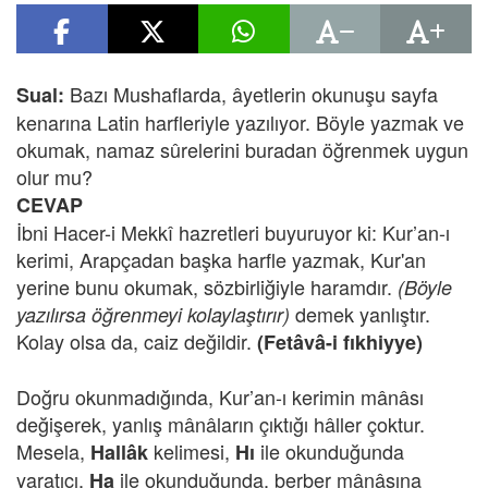
Bazı Mushaflarda, âyetlerin okunuşu sayfa
Sual:
kenarına Latin harfleriyle yazılıyor. Böyle yazmak ve
okumak, namaz sûrelerini buradan öğrenmek uygun
olur mu?
CEVAP
İbni Hacer-i Mekkî hazretleri buyuruyor ki: Kur’an-ı
kerimi, Arapçadan başka harfle yazmak, Kur'an
yerine bunu okumak, sözbirliğiyle haramdır.
(Böyle
demek yanlıştır.
yazılırsa öğrenmeyi kolaylaştırır)
Kolay olsa da, caiz değildir.
(Fetâvâ-i fıkhiyye)
Doğru okunmadığında, Kur’an-ı kerimin mânâsı
değişerek, yanlış mânâların çıktığı hâller çoktur.
Mesela,
kelimesi,
ile okunduğunda
Hallâk
Hı
yaratıcı,
ile okunduğunda, berber mânâsına
Ha