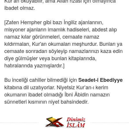
Kur’an okuyabilir, ama Allah rızası için olmayınca
ibadet olmaz.
[Zaten Hempher gibi bazı İngiliz ajanlarının,
misyoner ajanların imamlık hadiseleri, abdest alıp
namaz kılar görünmeleri, cemaate namaz
kıldırmaları, Kur'an okumaları meşhurdur. Bunları ya
cemaate sonradan söyleyip namazlarınızı kaza edin
diye gülmüşler veya bunları kitaplarında,
hatıralarında yazmışlardır.]
Bu inceliği cahiller bilmediği için
Seadet-i Ebediyye
kitabına dil uzatıyorlar. Niyetsiz Kur’an-ı kerim
okumanın ibadet olmadığı İbni Âbidin namazın
sünnetleri kısmının niyet bahsindedir.