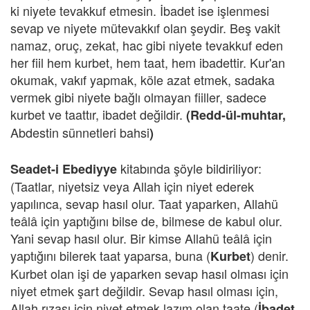
ki niyete tevakkuf etmesin. İbadet ise işlenmesi
sevap ve niyete mütevakkıf olan şeydir. Beş vakit
namaz, oruç, zekat, hac gibi niyete tevakkuf eden
her fiil hem kurbet, hem taat, hem ibadettir. Kur'an
okumak, vakıf yapmak, köle azat etmek, sadaka
vermek gibi niyete bağlı olmayan fiiller, sadece
kurbet ve taattır, ibadet değildir.
(Redd-ül-muhtar,
Abdestin sünnetleri bahsi
)
kitabında şöyle bildiriliyor:
Seadet-i Ebediyye
(Taatlar, niyetsiz veya Allah için niyet ederek
yapılınca, sevap hasıl olur. Taat yaparken, Allahü
teâlâ için yaptığını bilse de, bilmese de kabul olur.
Yani sevap hasıl olur. Bir kimse Allahü teâlâ için
yaptığını bilerek taat yaparsa, buna (
) denir.
Kurbet
Kurbet olan işi de yaparken sevap hasıl olması için
niyet etmek şart değildir. Sevap hasıl olması için,
Allah rızası için niyet etmek lazım olan taate (
İbadet