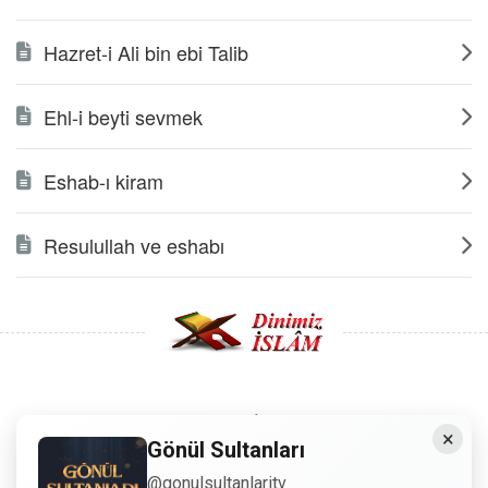
Hazret-i Ali bin ebi Talib
Ehl-i beyti sevmek
Eshab-ı kiram
Resulullah ve eshabı
Copyright © 2008 - Dinimiz İslam. Her Hakkı Saklıdır.
×
Gönül Sultanları
Sitemizdeki bilgiler, bütün insanların istifadesi için
@gonulsultanlaritv