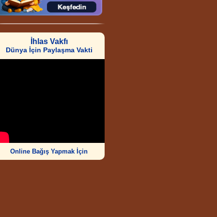
İhlas Vakfı
Dünya İçin Paylaşma Vakti
Online Bağış Yapmak İçin