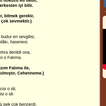
i dokuzu Ali’dedir,
rkesten iyi bilir.
r, bilmek gerekir,
i çok sevmektir.)
budur en sevgilisi,
hlâkı, hasenesi.
ehra denildi ona,
ldü o Fatıma.
ızım Fatıma ile,
kılmıştır, Cehenneme.)
isi o idi,
si o idi.
ü pek çok benzerdi,