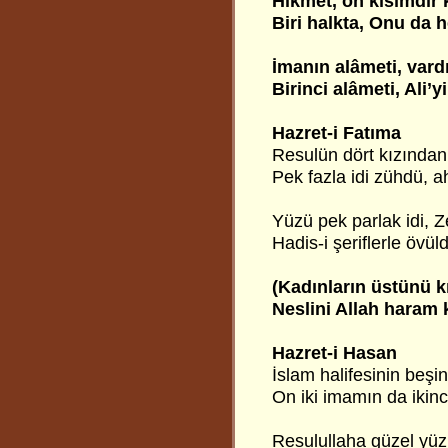
Hikmet, on kısımdır k
Biri halkta, Onu da he
İmanın alâmeti, vardı
Birinci alâmeti, Ali’y
Hazret-i Fatıma
Resulün dört kızından 
Pek fazla idi zühdü, a
Yüzü pek parlak idi, Z
Hadis-i şeriflerle övü
(Kadınların üstünü k
Neslini Allah haram 
Hazret-i Hasan
İslam halifesinin beşinc
On iki imamın da ikinci
Resulullaha güzel yüz