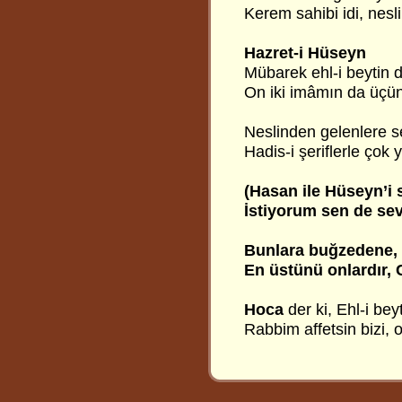
Kerem sahibi idi, nesli
Hazret-i Hüseyn
Mübarek ehl-i beytin d
On iki imâmın da üçün
Neslinden gelenlere se
Hadis-i şeriflerle çok 
(Hasan ile Hüseyn’i
İstiyorum sen de sev,
Bunlara buğzedene, 
En üstünü onlardır, 
Hoca
der ki, Ehl-i be
Rabbim affetsin bizi, 