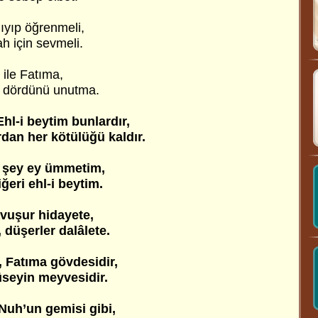
nıyıp öğrenmeli,
ah için sevmeli.
i ile Fatıma,
u dördünü unutma.
Ehl-i beytim bunlardır,
dan her kötülüğü kaldır.
i şey ey ümmetim,
iğeri ehl-i beytim.
avuşur hidayete,
 düşerler dalâlete.
 Fatıma gövdesidir,
Hüseyin meyvesidir.
, Nuh’un gemisi gibi,