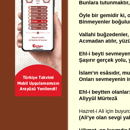
Bunlara tutunmaktır,
Öyle bir gemidir ki, 
Binmeyenler boğulur,
Vallahi buğzedenler,
Acımadan atılır, yü
Ehl-i beyti sevmeyen,
Şaşırır gerçek yolu,
İslam’ın esâsıdır, mu
Onları sevmeyenin i
Ehl-i beytten olanlar
Aliyyül Mürtezâ
Hazret-i Ali için buyur
(Ali’ye olan sevgi y