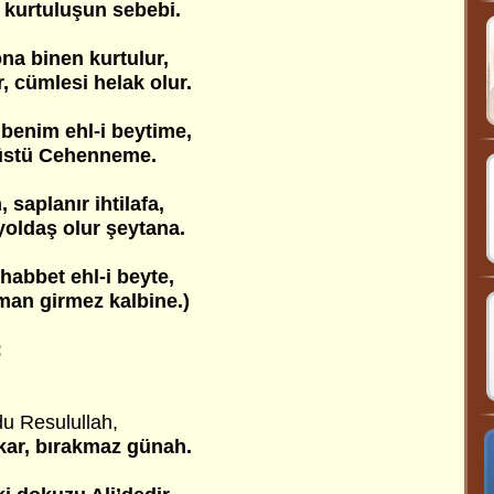
 kurtuluşun sebebi.
ona binen kurtulur,
 cümlesi helak olur.
 benim ehl-i beytime,
züstü Cehenneme.
 saplanır ihtilafa,
 yoldaş olur şeytana.
habbet ehl-i beyte,
man girmez kalbine.)
:
du Resulullah,
akar, bırakmaz günah.