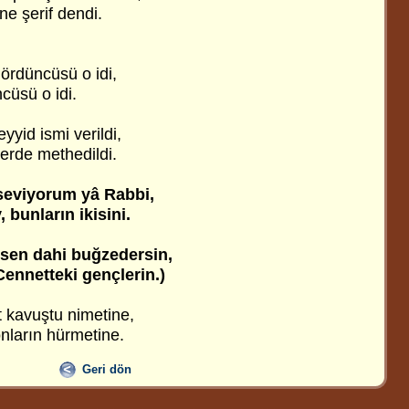
ne şerif dendi.
ördüncüsü o idi,
cüsü o idi.
yyid ismi verildi,
yerde methedildi.
 seviyorum yâ Rabbi,
 bunların ikisini.
sen dahi buğzedersin,
Cennetteki gençlerin.)
yt kavuştu nimetine,
onların hürmetine.
Geri dön