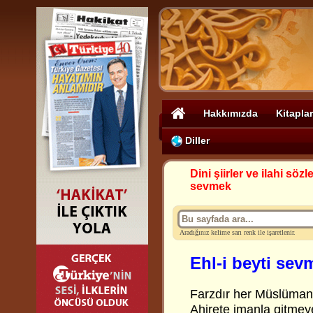
Hakkımızda
Kitaplar
Diller
Dini şiirler ve ilahi sözle
sevmek
Aradığınız kelime sarı renk ile işaretlenir.
Ehl-i beyti sev
Farzdır her Müslüman
Ahirete imanla gitmey