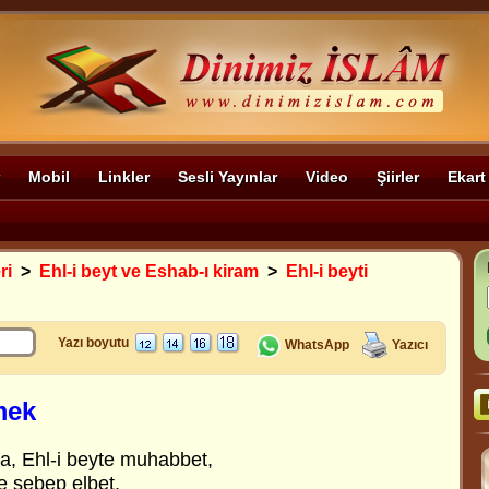
Mobil
Linkler
Sesli Yayınlar
Video
Şiirler
Ekart
ri
>
Ehl-i beyt ve Eshab-ı kiram
>
Ehl-i beyti
Yazı boyutu
WhatsApp
Yazıcı
mek
a, Ehl-i beyte muhabbet,
e sebep elbet.