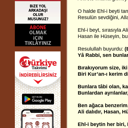
O halde Ehl-i beyti ta
Resulün sevdiğini, All
Ehl-i beyt, sırasıyla Al
Hasan ile Hüseyin, b
Resulullah buyurdu:
(
Yâ Rabbi, sen bunlar
Bırakıyorum size, ik
Biri Kur’an-ı kerim d
Bunlara tâbi olan, k
Bunlardan ayrılanlar,
Ben ağaca benzerim,
Ali dalıdır, Hasan, 
Ehl-i beytin her biri