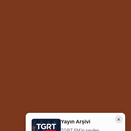
×
Yayın Arşivi
TGRT FM'in sevilen