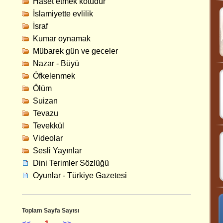
Haset etmek kötüdür
İslamiyette evlilik
İsraf
Kumar oynamak
Mübarek gün ve geceler
Nazar - Büyü
Öfkelenmek
Ölüm
Suizan
Tevazu
Tevekkül
Videolar
Sesli Yayınlar
Dini Terimler Sözlüğü
Oyunlar - Türkiye Gazetesi
Toplam Sayfa Sayısı