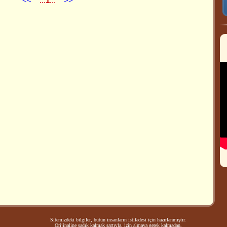
<<
...
1
...
>>
Sitemizdeki bilgiler, bütün insanların istifadesi için hazırlanmıştır.
Orijinaline sadık kalmak şartıyla, izin almaya gerek kalmadan,