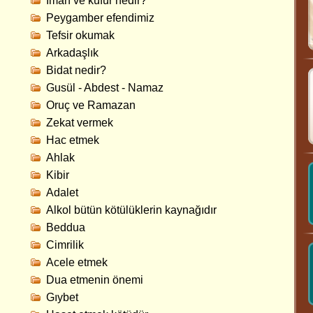
İman ve küfür nedir?
Peygamber efendimiz
Tefsir okumak
Arkadaşlık
Bidat nedir?
Gusül - Abdest - Namaz
Oruç ve Ramazan
Zekat vermek
Hac etmek
Ahlak
Kibir
Adalet
Alkol bütün kötülüklerin kaynağıdır
Beddua
Cimrilik
Acele etmek
Dua etmenin önemi
Gıybet