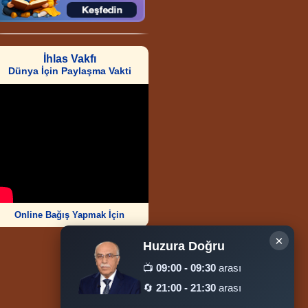
İhlas Vakfı
Dünya İçin Paylaşma Vakti
Online Bağış Yapmak İçin
×
Huzura Doğru
📺
09:00 - 09:30
arası
🔄
21:00 - 21:30
arası
Ziyaretçi Sayısı
252.004.559