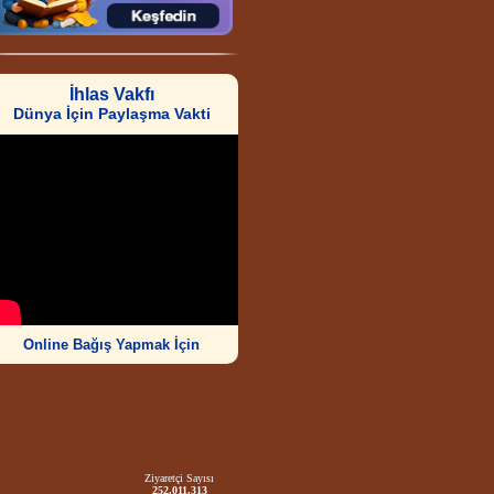
İhlas Vakfı
Dünya İçin Paylaşma Vakti
Online Bağış Yapmak İçin
Ziyaretçi Sayısı
252.011.313