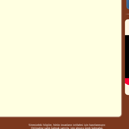
Sitemizdeki bilgiler, bütün insanların istifadesi için hazırlanmıştır.
Orijinaline sadık kalmak şartıyla, izin almaya gerek kalmadan,