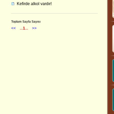
Kefirde alkol vardır!
Toplam Sayfa Sayısı
<<
...
1
...
>>