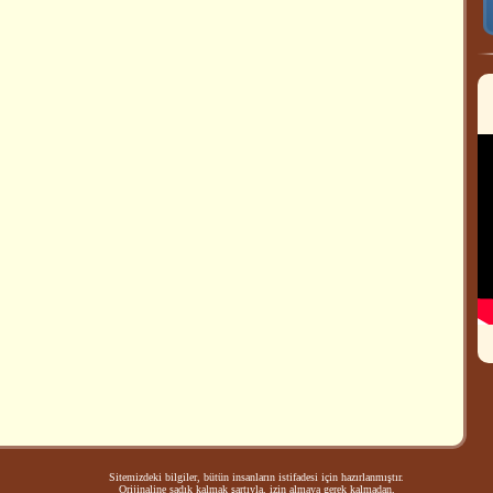
Sitemizdeki bilgiler, bütün insanların istifadesi için hazırlanmıştır.
Orijinaline sadık kalmak şartıyla, izin almaya gerek kalmadan,