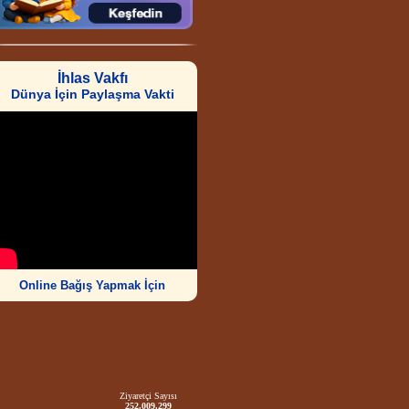
İhlas Vakfı
Dünya İçin Paylaşma Vakti
Online Bağış Yapmak İçin
Ziyaretçi Sayısı
252.009.299