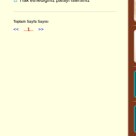
Hak etmediğiniz parayı istersiniz
Toplam Sayfa Sayısı
<<
...
1
...
>>