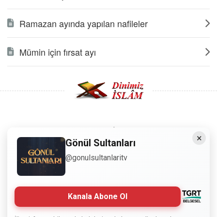
Ramazan ayında yapılan nafileler
Mümin için fırsat ayı
Copyright © 2008 - Dinimiz İslam. Her Hakkı Saklıdır.
×
Gönül Sultanları
Sitemizdeki bilgiler, bütün insanların istifadesi için
@gonulsultanlaritv
hazırlanmıştır. Orijinaline sadık kalmak şartıyla, izin
almaya gerek kalmadan, herkes istediği gibi alıp istifade
edebilir.
Kanala Abone Ol
Normal Siteyi Göster