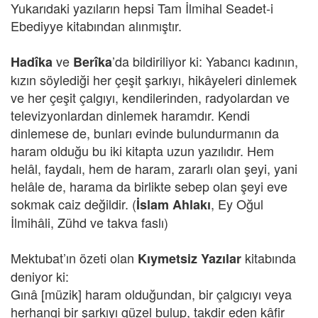
Yukarıdaki yazıların hepsi Tam İlmihal Seadet-i
Ebediyye kitabından alınmıştır.
ve
’da bildiriliyor ki: Yabancı kadının,
Hadîka
Berîka
kızın söylediği her çeşit şarkıyı, hikâyeleri dinlemek
ve her çeşit çalgıyı, kendilerinden, radyolardan ve
televizyonlardan dinlemek haramdır. Kendi
dinlemese de, bunları evinde bulundurmanın da
haram olduğu bu iki kitapta uzun yazılıdır. Hem
helâl, faydalı, hem de haram, zararlı olan şeyi, yani
helâle de, harama da birlikte sebep olan şeyi eve
sokmak caiz değildir. (
, Ey Oğul
İslam Ahlakı
İlmihâli, Zühd ve takva faslı)
Mektubat’ın özeti olan
kitabında
Kıymetsiz Yazılar
deniyor ki:
Gınâ [müzik] haram olduğundan, bir çalgıcıyı veya
herhangi bir şarkıyı güzel bulup, takdir eden kâfir