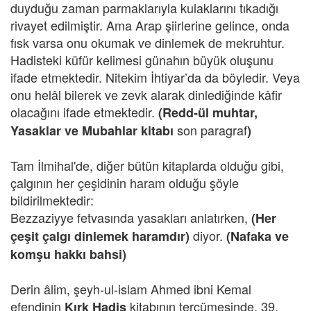
duyduğu zaman parmaklarıyla kulaklarını tıkadığı
rivayet edilmiştir. Ama Arap şiirlerine gelince, onda
fısk varsa onu okumak ve dinlemek de mekruhtur.
Hadisteki küfür kelimesi günahın büyük oluşunu
ifade etmektedir. Nitekim İhtiyar’da da böyledir. Veya
onu helâl bilerek ve zevk alarak dinlediğinde kâfir
olacağını ifade etmektedir.
(Redd-ül muhtar,
son paragraf
Yasaklar ve Mubahlar kitabı
)
Tam İlmihal'de, diğer bütün kitaplarda olduğu gibi,
çalgının her çeşidinin haram olduğu şöyle
bildirilmektedir:
Bezzaziyye fetvasında yasakları anlatırken,
(Her
diyor.
çeşit çalgı dinlemek haramdır)
(Nafaka ve
komşu hakkı bahsi)
Derin âlim, şeyh-ul-islam Ahmed ibni Kemal
efendinin
kitabının tercümesinde, 39.
Kırk Hadis