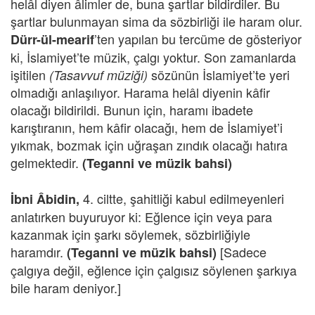
helâl diyen âlimler de, buna şartlar bildirdiler. Bu
şartlar bulunmayan sima da sözbirliği ile haram olur.
’ten yapılan bu tercüme de gösteriyor
Dürr-ül-mearif
ki, İslamiyet’te müzik, çalgı yoktur. Son zamanlarda
işitilen
sözünün İslamiyet’te yeri
(Tasavvuf müziği)
olmadığı anlaşılıyor. Harama helâl diyenin kâfir
olacağı bildirildi. Bunun için, haramı ibadete
karıştıranın, hem kâfir olacağı, hem de İslamiyet’i
yıkmak, bozmak için uğraşan zındık olacağı hatıra
gelmektedir.
(Teganni ve müzik bahsi)
4. ciltte, şahitliği kabul edilmeyenleri
İbni Âbidin,
anlatırken buyuruyor ki: Eğlence için veya para
kazanmak için şarkı söylemek, sözbirliğiyle
haramdır.
[Sadece
(Teganni ve müzik bahsi)
çalgıya değil, eğlence için çalgısız söylenen şarkıya
bile haram deniyor.]