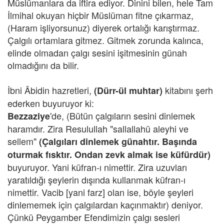
Müslümanlara da iftira ediyor. Dinini bilen, hele Tam
İlmihal okuyan hiçbir Müslüman fitne çıkarmaz,
(Haram işliyorsunuz) diyerek ortalığı karıştırmaz.
Çalgılı ortamlara gitmez. Gitmek zorunda kalınca,
elinde olmadan çalgı sesini işitmesinin günah
olmadığını da bilir.
İbni Âbidin hazretleri,
kitabını şerh
(Dürr-ül muhtar)
ederken buyuruyor ki:
'de, (Bütün çalgıların sesini dinlemek
Bezzaziye
haramdır. Zira Resulullah "sallallahü aleyhi ve
sellem"
(Çalgıları dinlemek günahtır. Başında
oturmak fısktır. Ondan zevk almak ise küfürdür)
buyuruyor. Yani küfran-ı nimettir. Zira uzuvları
yaratıldığı şeylerin dışında kullanmak küfran-ı
nimettir. Vacib [yani farz] olan ise, böyle şeyleri
dinlememek için çalgılardan kaçınmaktır) deniyor.
Çünkü Peygamber Efendimizin çalgı sesleri