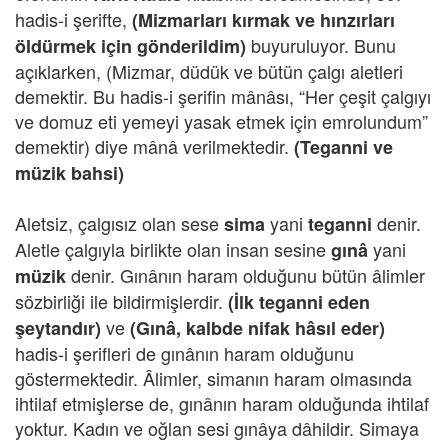
hadis-i şerifte,
(Mizmarları kırmak ve hınzırları
buyuruluyor. Bunu
öldürmek için gönderildim)
açıklarken, (Mizmar, düdük ve bütün çalgı aletleri
demektir. Bu hadis-i şerifin mânâsı, “Her çeşit çalgıyı
ve domuz eti yemeyi yasak etmek için emrolundum”
demektir) diye mânâ verilmektedir.
(Teganni ve
müzik bahsi)
Aletsiz, çalgısız olan sese
yani
denir.
sima
teganni
Aletle çalgıyla birlikte olan insan sesine
yani
gınâ
denir. Gınânın haram olduğunu bütün âlimler
müzik
sözbirliği ile bildirmişlerdir.
(İlk teganni eden
ve
şeytandır)
(Gınâ, kalbde nifak hâsıl eder)
hadis-i şerifleri de gınânın haram olduğunu
göstermektedir. Âlimler, simanın haram olmasında
ihtilaf etmişlerse de, gınânın haram olduğunda ihtilaf
yoktur. Kadın ve oğlan sesi gınâya dâhildir. Simaya