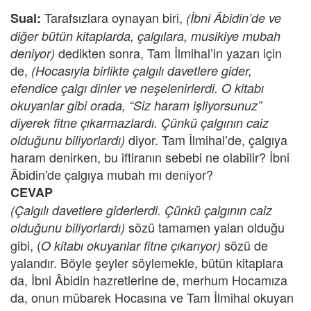
Tarafsızlara oynayan biri,
Sual:
(İbni Âbidin’de ve
diğer bütün kitaplarda, çalgılara, musikiye mubah
dedikten sonra, Tam İlmihal’in yazarı için
deniyor)
de,
(Hocasıyla birlikte çalgılı davetlere gider,
efendice çalgı dinler ve neşelenirlerdi. O kitabı
okuyanlar gibi orada, “Siz haram işliyorsunuz”
diyerek fitne çıkarmazlardı. Çünkü çalgının caiz
diyor. Tam İlmihal’de, çalgıya
olduğunu biliyorlardı)
haram denirken, bu iftiranın sebebi ne olabilir? İbni
Âbidin'de çalgıya mubah mı deniyor?
CEVAP
(Çalgılı davetlere giderlerdi. Çünkü çalgının caiz
sözü tamamen yalan olduğu
olduğunu biliyorlardı)
gibi, (
sözü de
O kitabı okuyanlar fitne çıkarıyor)
yalandır. Böyle şeyler söylemekle, bütün kitaplara
da, İbni Âbidin hazretlerine de, merhum Hocamıza
da, onun mübarek Hocasına ve Tam İlmihal okuyan