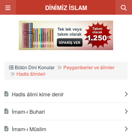
DİNİMİZ İSLAM
Bütün Dini Konular
Peygamberler ve âlimler
Hadis âlimleri
Hadis âlimi kime denir
İmam-ı Buhari
İmam-ı Müslim