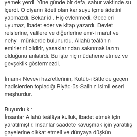
yemek yerdi. Yine günde bir defa, sahur vaktinde su
içerdi. O diyarın âdeti olan kar suyu içme âdetini
yapmazdı. Bekar idi. Hiç evlenmedi. Geceleri
uyumaz, ibadet eder ve kitap yazardı. Devlet
reislerine, valilere ve diğerlerine emr-i maruf ve
nehy-i münkerde bulunurdu. Allahü teâlânın
emirlerini bildirir, yasaklarından sakınmak lazım
olduğunu anlatırdı. Bu işte hiç müdahene etmez ve
gevşeklik göstermezdi.
İmam-ı Nevevi hazretlerinin, Kütüb-i Sitte’de geçen
hadislerden topladığı Riyâd-üs-Salihin isimli eseri
meşhurdur.
Buyurdu ki:
İnsanlar Allahü teâlâya kulluk, ibadet etmek için
yaratılmıştır. İnsanlar saadete kavuşmak için yaratılış
gayelerine dikkat etmeli ve dünyaya düşkün