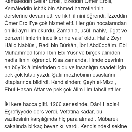
Kemâleddin Sellâr Erbili, İzzeddin Ömer Erbili,
Kemâleddin İshâk bin Ahmed hazretlerinin
derslerine devam etti ve fıkıh ilmini öğrendi. İzzeddin
Ömer Erbili’ye çok hizmet etti. Her gün hocalarından
on iki ayrı ilim okurdu. Zamanla, usûl, nahiv, lügat ve
benzeri ilimlerin inceliklerine vakıf oldu. Hâfız Zeyn
Hâlid Nablüsi, Radi bin Bürkân, İbni Abdüddâim, Ebi
Muhammed İsmâil bin Ebi Yüsr ve birçok âlimden
hadis ilmini öğrendi. Kısa zamanda, ilimde devrinin
en büyük âlimlerinden oldu ve insanlığın saadeti için
pek çok kitap yazdı. Şafii mezhebinin esaslarını
kitaplarında bildirdi. Kendisinden; Şeyh el-Mizzi,
Ebul-Hasan Attar ve pek çok âlim ilim tahsil ettiler.
İki kere hacca gitti. 1266 senesinde, Dâr-i Hadis-i
Eşrefiyyede ders verdi. Vefatına kadar, bu
vazifesinin karşılığında hiç para almadı. Mübarek
sakalında birkaç beyaz kıl vardı. Kendisindeki sekine