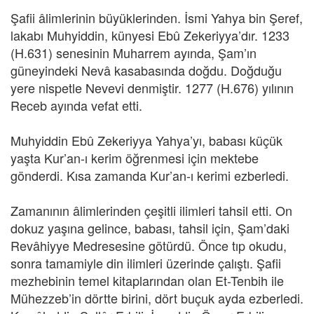
Şafii âlimlerinin büyüklerinden. İsmi Yahya bin Şeref,
lakabı Muhyiddin, künyesi Ebû Zekeriyya’dır. 1233
(H.631) senesinin Muharrem ayında, Şam’ın
güneyindeki Nevâ kasabasında doğdu. Doğduğu
yere nispetle Nevevi denmiştir. 1277 (H.676) yılının
Receb ayında vefat etti.
Muhyiddin Ebû Zekeriyya Yahya’yı, babası küçük
yaşta Kur’an-ı kerim öğrenmesi için mektebe
gönderdi. Kısa zamanda Kur’an-ı kerimi ezberledi.
Zamanının âlimlerinden çeşitli ilimleri tahsil etti. On
dokuz yaşına gelince, babası, tahsil için, Şam’daki
Revâhiyye Medresesine götürdü. Önce tıp okudu,
sonra tamamiyle din ilimleri üzerinde çalıştı. Şafii
mezhebinin temel kitaplarından olan Et-Tenbih ile
Mühezzeb’in dörtte birini, dört buçuk ayda ezberledi.