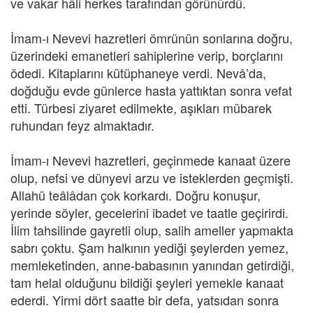
ve vakar hâli herkes tarafından görünürdü.
İmam-ı Nevevi hazretleri ömrünün sonlarına doğru,
üzerindeki emanetleri sahiplerine verip, borçlarını
ödedi. Kitaplarını kütüphaneye verdi. Nevâ’da,
doğduğu evde günlerce hasta yattıktan sonra vefat
etti. Türbesi ziyaret edilmekte, aşıkları mübarek
ruhundan feyz almaktadır.
İmam-ı Nevevi hazretleri, geçinmede kanaat üzere
olup, nefsi ve dünyevi arzu ve isteklerden geçmişti.
Allahü teâlâdan çok korkardı. Doğru konuşur,
yerinde söyler, gecelerini ibadet ve taatle geçirirdi.
İlim tahsilinde gayretli olup, salih ameller yapmakta
sabrı çoktu. Şam halkının yediği şeylerden yemez,
memleketinden, anne-babasının yanından getirdiği,
tam helal olduğunu bildiği şeyleri yemekle kanaat
ederdi. Yirmi dört saatte bir defa, yatsıdan sonra