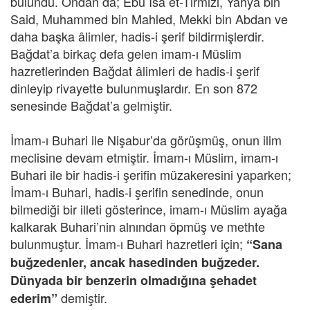
bulundu. Ondan da; Ebu İsâ et-Tirmizi, Yahya bin
Said, Muhammed bin Mahled, Mekki bin Abdan ve
daha başka âlimler, hadis-i şerif bildirmişlerdir.
Bağdat’a birkaç defa gelen imam-ı Müslim
hazretlerinden Bağdat âlimleri de hadis-i şerif
dinleyip rivayette bulunmuşlardır. En son 872
senesinde Bağdat’a gelmiştir.
İmam-ı Buhari ile Nişabur’da görüşmüş, onun ilim
meclisine devam etmiştir. İmam-ı Müslim, imam-ı
Buhari ile bir hadis-i şerifin müzakeresini yaparken;
İmam-ı Buhari, hadis-i şerifin senedinde, onun
bilmediği bir illeti gösterince, imam-ı Müslim ayağa
kalkarak Buhari’nin alnından öpmüş ve methte
bulunmuştur. İmam-ı Buhari hazretleri için;
“Sana
buğzedenler, ancak hasedinden buğzeder.
Dünyada bir benzerin olmadığına şehadet
demiştir.
ederim”