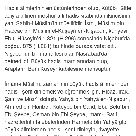
Hadis âlimlerinin en üstünlerinden olup, Kütüb-i Sitte
adıyla bilinen meşhur altı hadis kitabından ikincisinin
yani Sahih-i Müslim’in müellifidir. İsmi, Müslim bin
Haccâc bin Müslim el-Kuşeyri en-Nişaburi, künyesi
Ebul-Hüseyin’dir. 821 (H.206) senesinde Nişabur’da
doğdu. 875 (H.261) tarihinde burada vefat etti.
Nişabur’un bir mahallesi olan Nasrâbad’da
defnedildi. Büyük hadis imamlarından olup,
Arapların Beni Kuşeyr kabilesine mensuptur.
İmam-ı Müslim, zamanının büyük hadis âlimlerinden
hadis-i şerif dinlemek ve öğrenmek için, Hicâz, Irak,
Şam ve Mısır’ı dolaştı. Yahyâ bin Yahyâ en-Nişaburi,
Ahmed bin Hanbel, Kuteybe bin Sa’id, Ebu Bekr bin
Ebi Şeybe, Osman bin Ebi Şeybe, imam-ı Şafii
hazretlerinin talebelerinden Harmele bin Yahyâ gibi
büyük âlimlerden hadis-i şerif dinleyip, rivayette