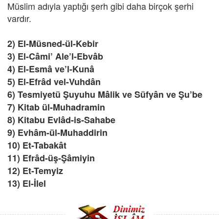
Müslim adıyla yaptığı şerh gibi daha birçok şerhi
vardır.
2) El-Müsned-ül-Kebir
3) El-Câmi’ Ale’l-Ebvâb
4) El-Esmâ ve’l-Kunâ
5) El-Efrâd vel-Vuhdân
6) Tesmiyetü Şuyuhu Mâlik ve Süfyân ve Şu’be
7) Kitab ül-Muhadramin
8) Kitabu Evlâd-is-Sahabe
9) Evhâm-ül-Muhaddirin
10) Et-Tabakât
11) Efrâd-üş-Şâmiyin
12) Et-Temyiz
13) El-İlel