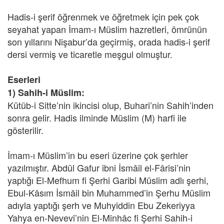
Hadis-i şerif öğrenmek ve öğretmek için pek çok
seyahat yapan İmam-ı Müslim hazretleri, ömrünün
son yıllarını Nişabur’da geçirmiş, orada hadis-i şerif
dersi vermiş ve ticaretle meşgul olmuştur.
Eserleri
1) Sahih-i Müslim:
Kütüb-i Sitte’nin ikincisi olup, Buhari’nin Sahih’inden
sonra gelir. Hadis ilminde Müslim (M) harfi ile
gösterilir.
İmam-ı Müslim’in bu eseri üzerine çok şerhler
yazılmıştır. Abdül Gafur ibni İsmâil el-Fârisi’nin
yaptığı El-Mefhum fi Şerhi Garibi Müslim adlı şerhi,
Ebul-Kâsım İsmâil bin Muhammed’in Şerhu Müslim
adıyla yaptığı şerh ve Muhyiddin Ebu Zekeriyya
Yahya en-Nevevi’nin El-Minhâc fi Şerhi Sahih-i