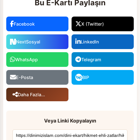
Bu E-Kartı Paylaşın
Facebook
X (Twitter)
NextSosyal
LinkedIn
WhatsApp
Telegram
E-Posta
BIP
Daha Fazla...
Veya Linki Kopyalayın