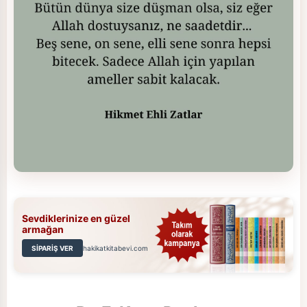
Sevdiklerinize en güzel
armağan
SİPARİŞ VER
hakikatkitabevi.com