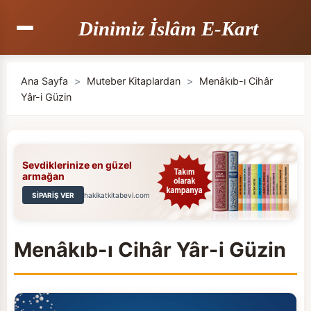
Dinimiz İslâm E-Kart
Ana Sayfa
>
Muteber Kitaplardan
>
Menâkıb-ı Cihâr
Yâr-i Güzin
Sevdiklerinize en güzel
armağan
SİPARİŞ VER
hakikatkitabevi.com
Menâkıb-ı Cihâr Yâr-i Güzin