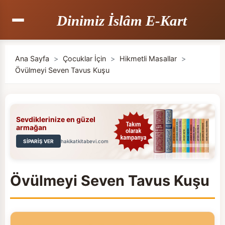
Dinimiz İslâm E-Kart
Ana Sayfa
>
Çocuklar İçin
>
Hikmetli Masallar
>
Övülmeyi Seven Tavus Kuşu
Sevdiklerinize en güzel
armağan
SİPARİŞ VER
hakikatkitabevi.com
Övülmeyi Seven Tavus Kuşu