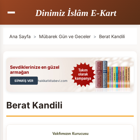
Dinimiz İslâm E-Kart
Ana Sayfa
>
Mübarek Gün ve Geceler
>
Berat Kandili
Sevdiklerinize en güzel
armağan
SİPARİŞ VER
hakikatkitabevi.com
Berat Kandili