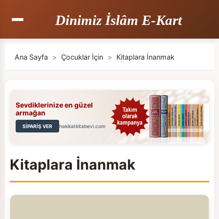
Dinimiz İslâm E-Kart
Ana Sayfa
>
Çocuklar İçin
>
Kitaplara İnanmak
Sevdiklerinize en güzel
armağan
SİPARİŞ VER
hakikatkitabevi.com
Kitaplara İnanmak