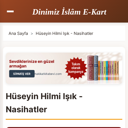
Dinimiz İslâm E-Kart
Ana Sayfa
>
Hüseyin Hilmi Işık - Nasihatler
Sevdiklerinize en güzel
armağan
SİPARİŞ VER
hakikatkitabevi.com
Hüseyin Hilmi Işık -
Nasihatler