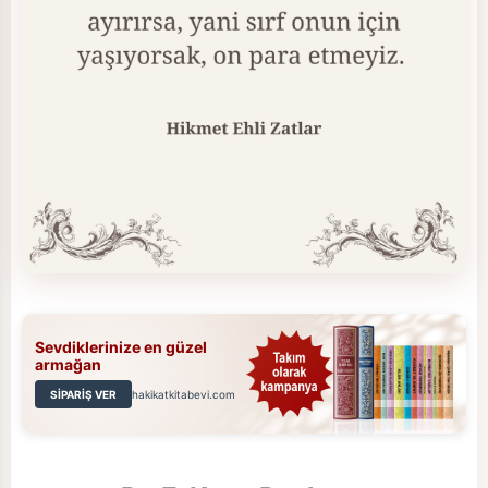
Sevdiklerinize en güzel
armağan
SİPARİŞ VER
hakikatkitabevi.com