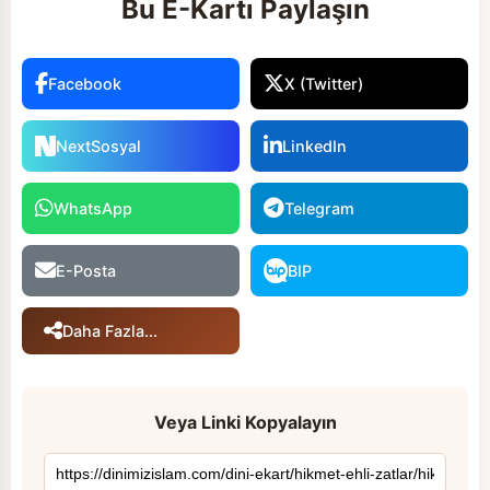
Bu E-Kartı Paylaşın
Facebook
X (Twitter)
NextSosyal
LinkedIn
WhatsApp
Telegram
E-Posta
BIP
Daha Fazla...
Veya Linki Kopyalayın