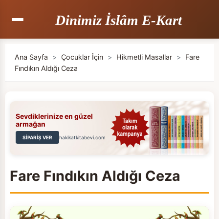
Dinimiz İslâm E-Kart
Ana Sayfa
>
Çocuklar İçin
>
Hikmetli Masallar
>
Fare
Fındıkın Aldığı Ceza
Sevdiklerinize en güzel
armağan
SİPARİŞ VER
hakikatkitabevi.com
Fare Fındıkın Aldığı Ceza