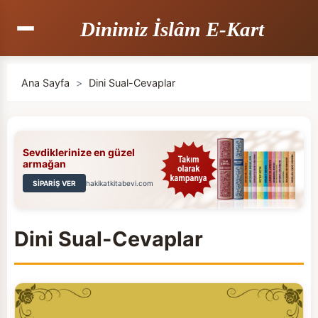
Dinimiz İslâm E-Kart
Ana Sayfa
>
Dini Sual-Cevaplar
Sevdiklerinize en güzel
armağan
SİPARİŞ VER
hakikatkitabevi.com
Dini Sual-Cevaplar