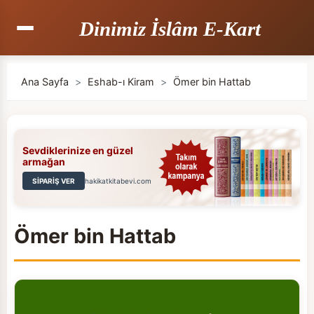
Dinimiz İslâm E-Kart
Ana Sayfa
>
Eshab-ı Kiram
>
Ömer bin Hattab
Sevdiklerinize en güzel
armağan
SİPARİŞ VER
hakikatkitabevi.com
Ömer bin Hattab