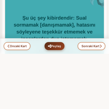
Önceki Kart
Sonraki Kart
Paylaş
Hikmet Ehli Zatlar (101)