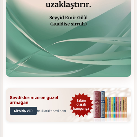
Sevdiklerinize en güzel
armağan
SİPARİŞ VER
hakikatkitabevi.com