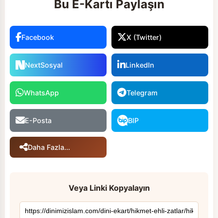
Bu E-Kartı Paylaşın
Facebook
X (Twitter)
NextSosyal
LinkedIn
WhatsApp
Telegram
E-Posta
BIP
Daha Fazla...
Veya Linki Kopyalayın