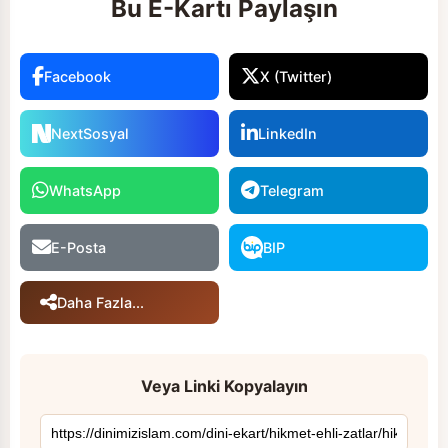
Bu E-Kartı Paylaşın
Facebook
X (Twitter)
NextSosyal
LinkedIn
WhatsApp
Telegram
E-Posta
BIP
Daha Fazla...
Veya Linki Kopyalayın