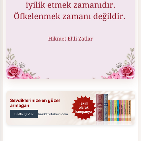
Sevdiklerinize en güzel
armağan
SİPARİŞ VER
hakikatkitabevi.com