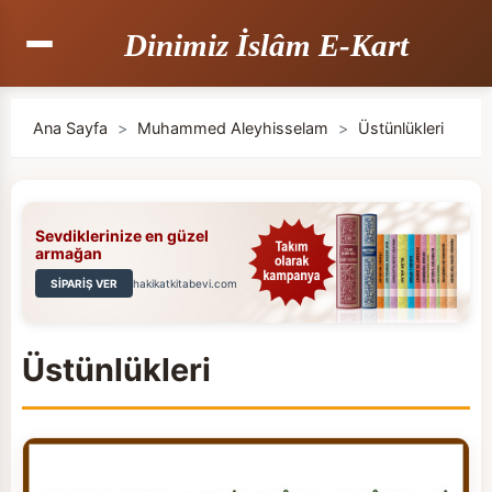
Dinimiz İslâm E-Kart
Ana Sayfa
>
Muhammed Aleyhisselam
>
Üstünlükleri
Sevdiklerinize en güzel
armağan
SİPARİŞ VER
hakikatkitabevi.com
Üstünlükleri