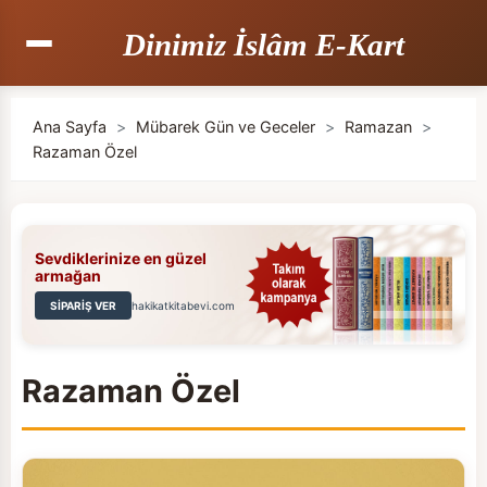
Dinimiz İslâm E-Kart
Ana Sayfa
>
Mübarek Gün ve Geceler
>
Ramazan
>
Razaman Özel
Sevdiklerinize en güzel
armağan
SİPARİŞ VER
hakikatkitabevi.com
Razaman Özel