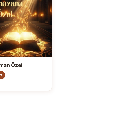
man Özel
rt