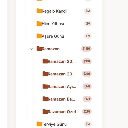
Regaib Kandili
(6)
Hicri Yılbaşı
(9)
Aşure Günü
(7)
Ramazan
(119)
Ramazan 2025
(30)
Ramazan 2026
(29)
Ramazan Ayı Tebrik
(14)
Ramazan Bayramı Tebrik
(17)
Razaman Özel
(29)
Terviye Günü
(5)