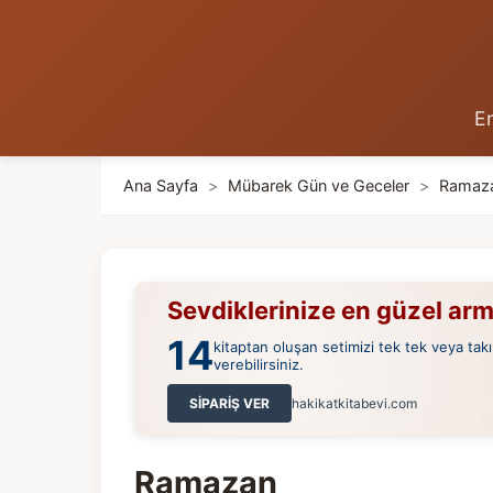
En
Ana Sayfa
>
Mübarek Gün ve Geceler
>
Ramaz
Sevdiklerinize en güzel ar
14
kitaptan oluşan setimizi tek tek veya takı
verebilirsiniz.
SİPARİŞ VER
hakikatkitabevi.com
Ramazan