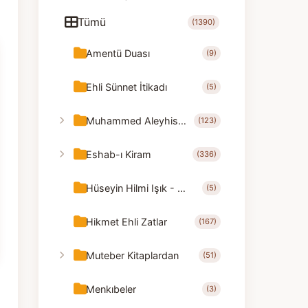
Tümü
(1390)
Amentü Duası
(9)
Ehli Sünnet İtikadı
(5)
Muhammed Aleyhisselam
(123)
Eshab-ı Kiram
(336)
Hüseyin Hilmi Işık - Nasihatler
(5)
Hikmet Ehli Zatlar
(167)
Muteber Kitaplardan
(51)
Menkıbeler
(3)