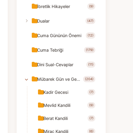
İbretlik Hikayeler
(9)
Dualar
(47)
Cuma Gününün Önemi
(12)
Cuma Tebriği
(179)
Dini Sual-Cevaplar
(11)
Mübarek Gün ve Geceler
(204)
Kadir Gecesi
(7)
Mevlid Kandili
(9)
Berat Kandili
(7)
Mirac Kandili
(6)