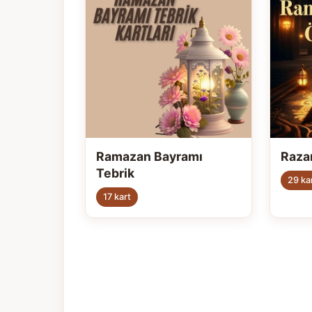
Ramazan Bayramı
Raza
Tebrik
29 ka
17 kart