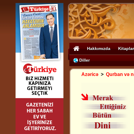
Hakkımızda
Kitaplar
Diller
Azəricə
>
Qurban və n