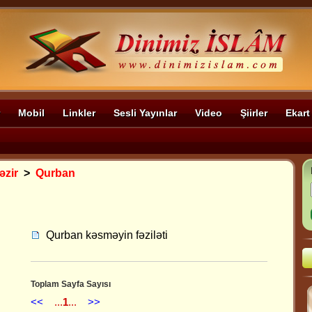
Mobil
Linkler
Sesli Yayınlar
Video
Şiirler
Ekart
əzir
>
Qurban
Qurban kəsməyin fəziləti
Toplam Sayfa Sayısı
<<
...
1
...
>>