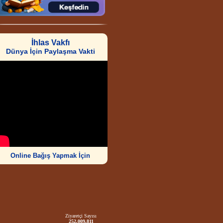
İhlas Vakfı
Dünya İçin Paylaşma Vakti
Online Bağış Yapmak İçin
Ziyaretçi Sayısı
252.009.811