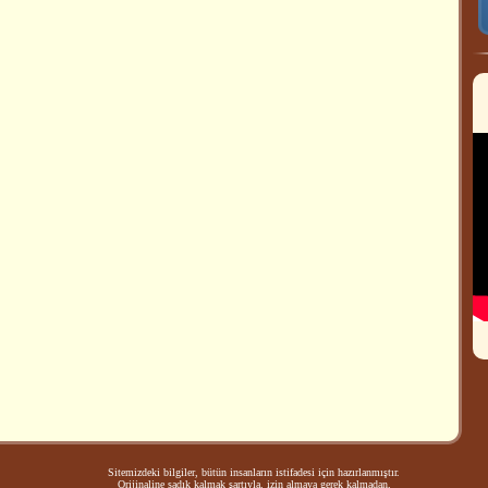
Sitemizdeki bilgiler, bütün insanların istifadesi için hazırlanmıştır.
Orijinaline sadık kalmak şartıyla, izin almaya gerek kalmadan,